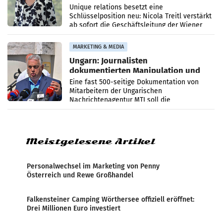
Geschäftsleitung
Unique relations besetzt eine
Schlüsselposition neu: Nicola Treitl verstärkt
ab sofort die Geschäftsleitung der Wiener
PR-Agentur an der Seite von Josef Kalina und
Anna Kalina-Mahr.
MARKETING & MEDIA
Ungarn: Journalisten
dokumentierten Manipulation und
Zensur
Eine fast 500-seitige Dokumentation von
Mitarbeitern der Ungarischen
Nachrichtenagentur MTI soll die
systematische Nachrichten-Manipulation und
Zensur bei der Agentur während der Zeit
Meistgelesene Artikel
Personalwechsel im Marketing von Penny
Österreich und Rewe Großhandel
Falkensteiner Camping Wörthersee offiziell eröffnet:
Drei Millionen Euro investiert