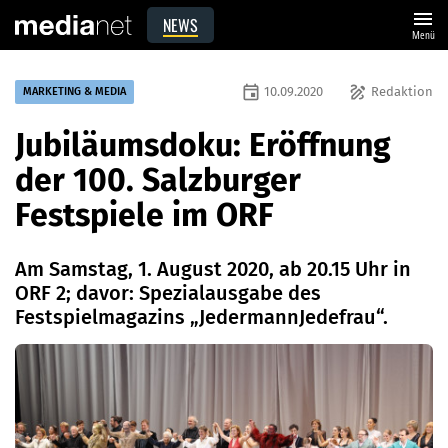
menu
NEWS
Menü
event
draw
10.09.2020
Redaktion
MARKETING & MEDIA
Jubiläumsdoku: Eröffnung
der 100. Salzburger
Festspiele im ORF
Am Samstag, 1. August 2020, ab 20.15 Uhr in
ORF 2; davor: Spezialausgabe des
Festspielmagazins „JedermannJedefrau“.