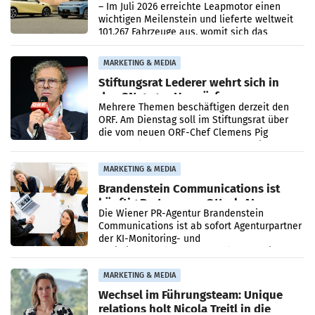
überschreitet die 100.000er-Marke
– Im Juli 2026 erreichte Leapmotor einen
wichtigen Meilenstein und lieferte weltweit
101.267 Fahrzeuge aus, womit sich das
Ergebnis gegenüber Juli 2025 mehr als
verdoppelte (+102
MARKETING & MEDIA
Stiftungsrat Lederer wehrt sich in
den SN gegen Vorwürfe
Mehrere Themen beschäftigen derzeit den
ORF. Am Dienstag soll im Stiftungsrat über
die vom neuen ORF-Chef Clemens Pig
vorgeschlagenen Besetzungen für die
Direktionen abgestimmt werden.
MARKETING & MEDIA
Brandenstein Communications ist
künftig Partner von OtterlyAI
Die Wiener PR-Agentur Brandenstein
Communications ist ab sofort Agenturpartner
der KI-Monitoring- und
Optimierungsplattform OtterlyAI. Damit baut
die Agentur ihr Leistungsportfolio
MARKETING & MEDIA
Wechsel im Führungsteam: Unique
relations holt Nicola Treitl in die