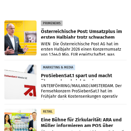
PRIMENEWS
Österreichische Post: Umsatzplus im
ersten Halbjahr trotz schwachem
Briefgeschäft
WIEN Die Österreichische Post AG hat im
ersten Halbjahr 2026 einen Konzernumsatz
von 1.544,0 Mio. EUR erwirtschaftet, was
einem Plus von 3,8 Prozent gegenüber dem
Vergleichszeitraum
MARKETING & MEDIA
ProSiebenSat.1 spart und macht
überraschend viel Gewinn
UNTERFÖHRING/MAILAND/AMSTERDAM. Der
Fernsehkonzern ProSiebenSat.1 hat im
Frühjahr dank Kostensenkungen operativ
wieder Gewinn gemacht und die
Markterwartung deutlich übertroffen.
RETAIL
Eine Bühne für Zirkularität: ARA und
Müller informieren am POS über