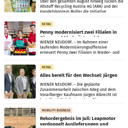
Kreislauffähigkeit
Über den gesamten August hinweg rücken die
Altstoff Recycling Austria AG (ARA) und der
Handelskonzern Müller die Initiative
„Kreislauf-Helden“ in allen österreichischen
Müller-Filialen
RETAIL
Penny modernisiert zwei Filialen in
Ober- und Niederösterreich
WIENER NEUDORF. – Im Rahmen einer
laufenden Modernisierungsoffensive
erneuert Penny zwei Filialen in Nieder- und
Oberösterreich. Die beiden Standorte liegen
in Haag sowie im rund
RETAIL
Alles bereit für den Wechsel: Jürgen
Albrecht setzt ab 1.1.2027 auf Adeg
WIENER NEUDORF. – Die geplante
Zusammenarbeit zwischen Adeg und dem
Vorarlberger Kaufmann Jürgen Albrecht ist
kartellrechtlich freigegeben: Die
Bundeswettbewerbsbehörde und der
Bundeskartellanwalt
MOBILITY BUSINESS
Rekordergebnis im Juli: Leapmotor
verdoppelt Auslieferungen und