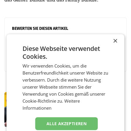
BEWERTEN SIE DIESEN ARTIKEL
×
Diese Webseite verwendet
Cookies.
Facebook
Twitter
Messenger
WhatsApp
LinkedIn
XING
Teilen
Wir verwenden Cookies, um die
Benutzerfreundlichkeit unserer Website zu
verbessern. Durch die weitere Nutzung
unserer Webseite stimmen Sie der
Verwendung von Cookies gemäß unserer
PRIMENEWS
Cookie-Richtlinie zu.
Weitere
Österreichische Post: Umsatzplus im
Informationen
ersten Halbjahr trotz schwachem
Briefgeschäft
WIEN Die Österreichische Post AG hat im
ersten Halbjahr 2026 einen Konzernumsatz
ALLE AKZEPTIEREN
von 1.544,0 Mio. EUR erwirtschaftet, was