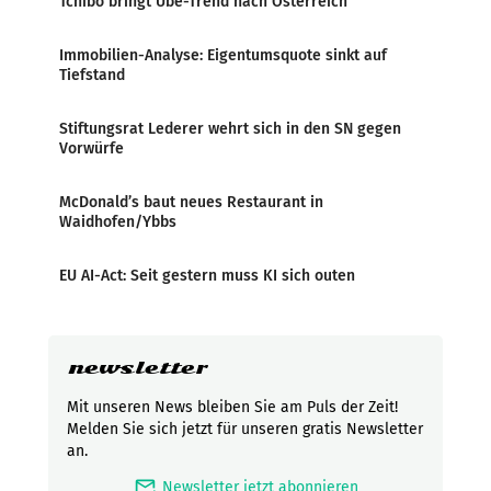
Tchibo bringt Ube-Trend nach Österreich
Immobilien-Analyse: Eigentumsquote sinkt auf
Tiefstand
Stiftungsrat Lederer wehrt sich in den SN gegen
Vorwürfe
McDonald’s baut neues Restaurant in
Waidhofen/Ybbs
EU AI-Act: Seit gestern muss KI sich outen
newsletter
Mit unseren News bleiben Sie am Puls der Zeit!
Melden Sie sich jetzt für unseren gratis Newsletter
an.
mark_email_read
Newsletter jetzt abonnieren