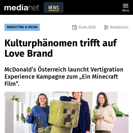
menu
NEWS
Menü
event
draw
03.04.2025
Redaktion
MARKETING & MEDIA
Kulturphänomen trifft auf
Love Brand
McDonald’s Österreich launcht Vertigration
Experience Kampagne zum „Ein Minecraft
Film“.