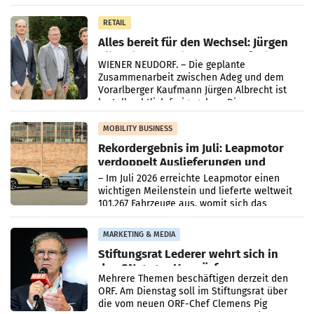
in Haag sowie im rund
RETAIL
Alles bereit für den Wechsel: Jürgen
Albrecht setzt ab 1.1.2027 auf Adeg
WIENER NEUDORF. – Die geplante
Zusammenarbeit zwischen Adeg und dem
Vorarlberger Kaufmann Jürgen Albrecht ist
kartellrechtlich freigegeben: Die
Bundeswettbewerbsbehörde und der
Bundeskartellanwalt
MOBILITY BUSINESS
Rekordergebnis im Juli: Leapmotor
verdoppelt Auslieferungen und
überschreitet die 100.000er-Marke
– Im Juli 2026 erreichte Leapmotor einen
wichtigen Meilenstein und lieferte weltweit
101.267 Fahrzeuge aus, womit sich das
Ergebnis gegenüber Juli 2025 mehr als
verdoppelte (+102
MARKETING & MEDIA
Stiftungsrat Lederer wehrt sich in
den SN gegen Vorwürfe
Mehrere Themen beschäftigen derzeit den
ORF. Am Dienstag soll im Stiftungsrat über
die vom neuen ORF-Chef Clemens Pig