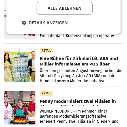
einem Plus von 3,8 Prozent gegenüber dem
Vergleichszeitraum
ALLE ABLEHNEN
MARKETING & MEDIA
ProSiebenSat.1 spart und macht
überraschend viel Gewinn
DETAILS ANZEIGEN
UNTERFÖHRING/MAILAND/AMSTERDAM. Der
Fernsehkonzern ProSiebenSat.1 hat im
Frühjahr dank Kostensenkungen operativ
wieder Gewinn gemacht und die
Markterwartung deutlich übertroffen.
RETAIL
Eine Bühne für Zirkularität: ARA und
Müller informieren am POS über
Kreislauffähigkeit
Über den gesamten August hinweg rücken die
Altstoff Recycling Austria AG (ARA) und der
Handelskonzern Müller die Initiative
„Kreislauf-Helden“ in allen österreichischen
Müller-Filialen
RETAIL
Penny modernisiert zwei Filialen in
Ober- und Niederösterreich
WIENER NEUDORF. – Im Rahmen einer
laufenden Modernisierungsoffensive
erneuert Penny zwei Filialen in Nieder- und
Oberösterreich. Die beiden Standorte liegen