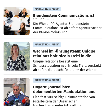
vorgeschlagenen Besetzungen für die
Direktionen abgestimmt werden.
MARKETING & MEDIA
Brandenstein Communications ist
künftig Partner von OtterlyAI
Die Wiener PR-Agentur Brandenstein
Communications ist ab sofort Agenturpartner
der KI-Monitoring- und
Optimierungsplattform OtterlyAI. Damit baut
die Agentur ihr Leistungsportfolio
MARKETING & MEDIA
Wechsel im Führungsteam: Unique
relations holt Nicola Treitl in die
Geschäftsleitung
Unique relations besetzt eine
Schlüsselposition neu: Nicola Treitl verstärkt
ab sofort die Geschäftsleitung der Wiener
PR-Agentur an der Seite von Josef Kalina und
Anna Kalina-Mahr.
MARKETING & MEDIA
Ungarn: Journalisten
dokumentierten Manipulation und
Zensur
Eine fast 500-seitige Dokumentation von
Mitarbeitern der Ungarischen
Nachrichtenagentur MTI soll die