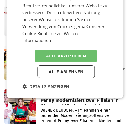
Vergleichszeitraum
Benutzerfreundlichkeit unserer Website zu
MARKETING & MEDIA
verbessern. Durch die weitere Nutzung
ProSiebenSat.1 spart und macht
überraschend viel Gewinn
unserer Webseite stimmen Sie der
UNTERFÖHRING/MAILAND/AMSTERDAM. Der
Verwendung von Cookies gemäß unserer
Fernsehkonzern ProSiebenSat.1 hat im
Cookie-Richtlinie zu.
Weitere
Frühjahr dank Kostensenkungen operativ
wieder Gewinn gemacht und die
Informationen
Markterwartung deutlich übertroffen.
RETAIL
ALLE AKZEPTIEREN
Eine Bühne für Zirkularität: ARA und
Müller informieren am POS über
Kreislauffähigkeit
Über den gesamten August hinweg rücken die
ALLE ABLEHNEN
Altstoff Recycling Austria AG (ARA) und der
Handelskonzern Müller die Initiative
„Kreislauf-Helden“ in allen österreichischen
DETAILS ANZEIGEN
Müller-Filialen
RETAIL
Penny modernisiert zwei Filialen in
Ober- und Niederösterreich
WIENER NEUDORF. – Im Rahmen einer
laufenden Modernisierungsoffensive
erneuert Penny zwei Filialen in Nieder- und
Oberösterreich. Die beiden Standorte liegen