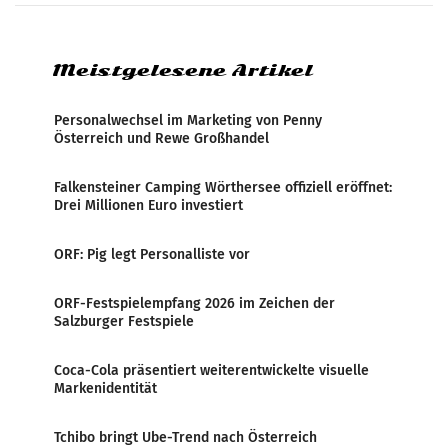
systematische Nachrichten-Manipulation und
Zensur bei der Agentur während der Zeit
Meistgelesene Artikel
Personalwechsel im Marketing von Penny
Österreich und Rewe Großhandel
Falkensteiner Camping Wörthersee offiziell eröffnet:
Drei Millionen Euro investiert
ORF: Pig legt Personalliste vor
ORF-Festspielempfang 2026 im Zeichen der
Salzburger Festspiele
Coca-Cola präsentiert weiterentwickelte visuelle
Markenidentität
Tchibo bringt Ube-Trend nach Österreich