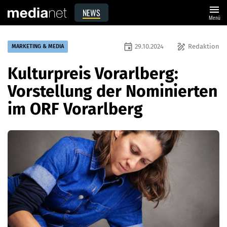
menu
NEWS
Menü
event
draw
29.10.2024
Redaktion
MARKETING & MEDIA
Kulturpreis Vorarlberg:
Vorstellung der Nominierten
im ORF Vorarlberg