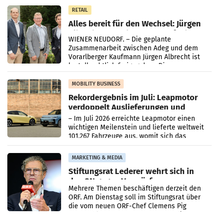
in Haag sowie im rund
RETAIL
Alles bereit für den Wechsel: Jürgen
Albrecht setzt ab 1.1.2027 auf Adeg
WIENER NEUDORF. – Die geplante
Zusammenarbeit zwischen Adeg und dem
Vorarlberger Kaufmann Jürgen Albrecht ist
kartellrechtlich freigegeben: Die
Bundeswettbewerbsbehörde und der
Bundeskartellanwalt
MOBILITY BUSINESS
Rekordergebnis im Juli: Leapmotor
verdoppelt Auslieferungen und
überschreitet die 100.000er-Marke
– Im Juli 2026 erreichte Leapmotor einen
wichtigen Meilenstein und lieferte weltweit
101.267 Fahrzeuge aus, womit sich das
Ergebnis gegenüber Juli 2025 mehr als
verdoppelte (+102
MARKETING & MEDIA
Stiftungsrat Lederer wehrt sich in
den SN gegen Vorwürfe
Mehrere Themen beschäftigen derzeit den
ORF. Am Dienstag soll im Stiftungsrat über
die vom neuen ORF-Chef Clemens Pig
vorgeschlagenen Besetzungen für die