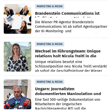
Direktionen abgestimmt werden.
MARKETING & MEDIA
Brandenstein Communications ist
künftig Partner von OtterlyAI
Die Wiener PR-Agentur Brandenstein
Communications ist ab sofort Agenturpartner
der KI-Monitoring- und
Optimierungsplattform OtterlyAI. Damit baut
die Agentur ihr Leistungsportfolio
MARKETING & MEDIA
Wechsel im Führungsteam: Unique
relations holt Nicola Treitl in die
Geschäftsleitung
Unique relations besetzt eine
Schlüsselposition neu: Nicola Treitl verstärkt
ab sofort die Geschäftsleitung der Wiener
PR-Agentur an der Seite von Josef Kalina und
Anna Kalina-Mahr.
MARKETING & MEDIA
Ungarn: Journalisten
dokumentierten Manipulation und
Zensur
Eine fast 500-seitige Dokumentation von
Mitarbeitern der Ungarischen
Nachrichtenagentur MTI soll die