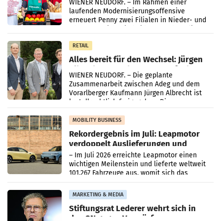
WIENER NEUDORF. – Im Rahmen einer
laufenden Modernisierungsoffensive
erneuert Penny zwei Filialen in Nieder- und
Oberösterreich. Die beiden Standorte liegen
in Haag sowie im rund
RETAIL
Alles bereit für den Wechsel: Jürgen
Albrecht setzt ab 1.1.2027 auf Adeg
WIENER NEUDORF. – Die geplante
Zusammenarbeit zwischen Adeg und dem
Vorarlberger Kaufmann Jürgen Albrecht ist
kartellrechtlich freigegeben: Die
Bundeswettbewerbsbehörde und der
Bundeskartellanwalt
MOBILITY BUSINESS
Rekordergebnis im Juli: Leapmotor
verdoppelt Auslieferungen und
überschreitet die 100.000er-Marke
– Im Juli 2026 erreichte Leapmotor einen
wichtigen Meilenstein und lieferte weltweit
101.267 Fahrzeuge aus, womit sich das
Ergebnis gegenüber Juli 2025 mehr als
verdoppelte (+102
MARKETING & MEDIA
Stiftungsrat Lederer wehrt sich in
den SN gegen Vorwürfe