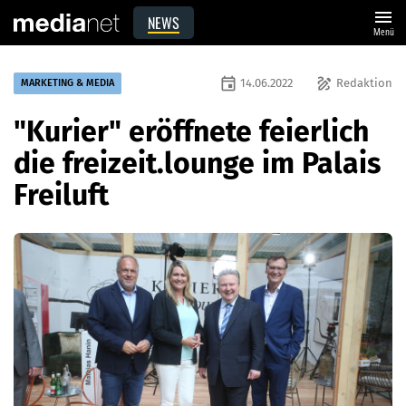
menu
NEWS
Menü
event
draw
14.06.2022
Redaktion
MARKETING & MEDIA
"Kurier" eröffnete feierlich
die freizeit.lounge im Palais
Freiluft