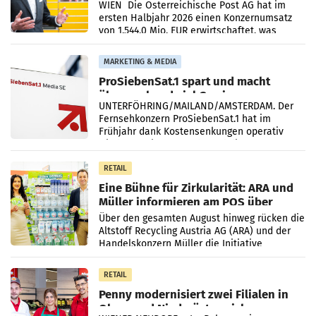
Briefgeschäft
WIEN Die Österreichische Post AG hat im
ersten Halbjahr 2026 einen Konzernumsatz
von 1.544,0 Mio. EUR erwirtschaftet, was
einem Plus von 3,8 Prozent gegenüber dem
Vergleichszeitraum
MARKETING & MEDIA
ProSiebenSat.1 spart und macht
überraschend viel Gewinn
UNTERFÖHRING/MAILAND/AMSTERDAM. Der
Fernsehkonzern ProSiebenSat.1 hat im
Frühjahr dank Kostensenkungen operativ
wieder Gewinn gemacht und die
Markterwartung deutlich übertroffen.
RETAIL
Eine Bühne für Zirkularität: ARA und
Müller informieren am POS über
Kreislauffähigkeit
Über den gesamten August hinweg rücken die
Altstoff Recycling Austria AG (ARA) und der
Handelskonzern Müller die Initiative
„Kreislauf-Helden“ in allen österreichischen
Müller-Filialen
RETAIL
Penny modernisiert zwei Filialen in
Ober- und Niederösterreich