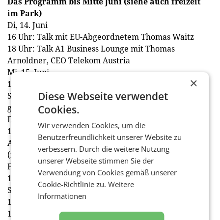
Das Programm bis Mitte Juni (siehe auch freizeit
im Park)
Di, 14. Juni
16 Uhr: Talk mit EU-Abgeordnetem Thomas Waitz
18 Uhr: Talk A1 Business Lounge mit Thomas
Arnoldner, CEO Telekom Austria
Mi, 15. Juni
×
19-23 Uhr: freizeit.tafelnacht mit Spitzenkoch Max
Diese Webseite verwendet
Stiegl vom Gut Purbach (nur gegen Anmeldung, hier
geht's zu den Tickets)
Cookies.
Do, 16. Juni
Wir verwenden Cookies, um die
19-23 Uhr: freizeit.tasting mit Tom Sipos von der
Benutzerfreundlichkeit unserer Website zu
Austrian Bar Academy, Thema: Gin einmal anders
verbessern. Durch die weitere Nutzung
(nur gegen Anmeldung, hier geht's zu den Tickets)
unserer Webseite stimmen Sie der
Fr, 17. Juni
Verwendung von Cookies gemäß unserer
19.30-20.30 Uhr: freizeit.unplugged
Cookie-Richtlinie zu.
Weitere
Sa, 18. Juni
Informationen
10-11 Uhr: freizeit.pilates
10-16 Uhr: Wokip, pädagogische Kinderbetreuung