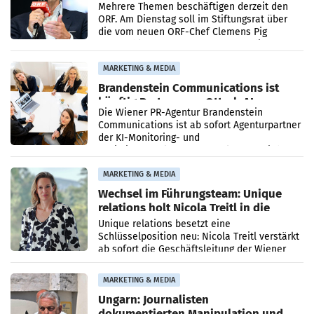
Mehrere Themen beschäftigen derzeit den
ORF. Am Dienstag soll im Stiftungsrat über
die vom neuen ORF-Chef Clemens Pig
vorgeschlagenen Besetzungen für die
Direktionen abgestimmt werden.
MARKETING & MEDIA
Brandenstein Communications ist
künftig Partner von OtterlyAI
Die Wiener PR-Agentur Brandenstein
Communications ist ab sofort Agenturpartner
der KI-Monitoring- und
Optimierungsplattform OtterlyAI. Damit baut
die Agentur ihr Leistungsportfolio
MARKETING & MEDIA
Wechsel im Führungsteam: Unique
relations holt Nicola Treitl in die
Geschäftsleitung
Unique relations besetzt eine
Schlüsselposition neu: Nicola Treitl verstärkt
ab sofort die Geschäftsleitung der Wiener
PR-Agentur an der Seite von Josef Kalina und
Anna Kalina-Mahr.
MARKETING & MEDIA
Ungarn: Journalisten
dokumentierten Manipulation und