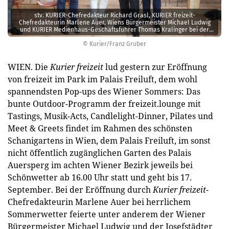
stv. KURIER-Chefredakteur Richard Grasl, KURIER freizeit-
Chefredakteurin Marlene Auer, Wiens Bürgermeister Michael Ludwig
und KURIER Medienhaus-Geschäftsführer Thomas Kralinger bei der
freizeit.lounge-Eröffnung
© Kurier/Franz Gruber
WIEN. Die
Kurier freizeit
lud gestern zur Eröffnung
von freizeit im Park im Palais Freiluft, dem wohl
spannendsten Pop-ups des Wiener Sommers: Das
bunte Outdoor-Programm der freizeit.lounge mit
Tastings, Musik-Acts, Candlelight-Dinner, Pilates und
Meet & Greets findet im Rahmen des schönsten
Schanigartens in Wien, dem Palais Freiluft, im sonst
nicht öffentlich zugänglichen Garten des Palais
Auersperg im achten Wiener Bezirk jeweils bei
Schönwetter ab 16.00 Uhr statt und geht bis 17.
September. Bei der Eröffnung durch
Kurier freizeit
-
Chefredakteurin Marlene Auer bei herrlichem
Sommerwetter feierte unter anderem der Wiener
Bürgermeister Michael Ludwig und der Josefstädter