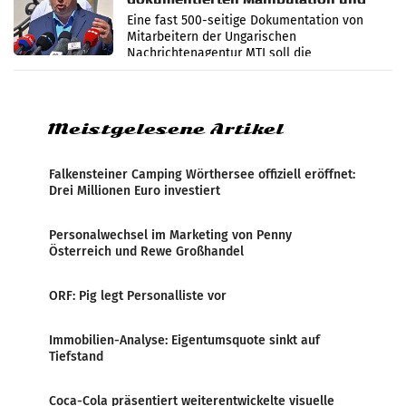
Zensur
Eine fast 500-seitige Dokumentation von
Mitarbeitern der Ungarischen
Nachrichtenagentur MTI soll die
systematische Nachrichten-Manipulation und
Zensur bei der Agentur während der Zeit
Meistgelesene Artikel
Falkensteiner Camping Wörthersee offiziell eröffnet:
Drei Millionen Euro investiert
Personalwechsel im Marketing von Penny
Österreich und Rewe Großhandel
ORF: Pig legt Personalliste vor
Immobilien-Analyse: Eigentumsquote sinkt auf
Tiefstand
Coca-Cola präsentiert weiterentwickelte visuelle