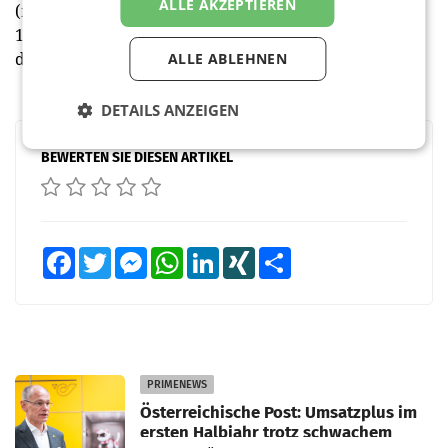
ALLE AKZEPTIEREN
(mehr Infos)
11-18 Uhr: Special: Vollpension - Omamas lesen vor,
dazu gibt's Buchteln
ALLE ABLEHNEN
DETAILS ANZEIGEN
BEWERTEN SIE DIESEN ARTIKEL
Facebook
Twitter
Messenger
WhatsApp
LinkedIn
XING
Teilen
PRIMENEWS
Österreichische Post: Umsatzplus im
ersten Halbjahr trotz schwachem