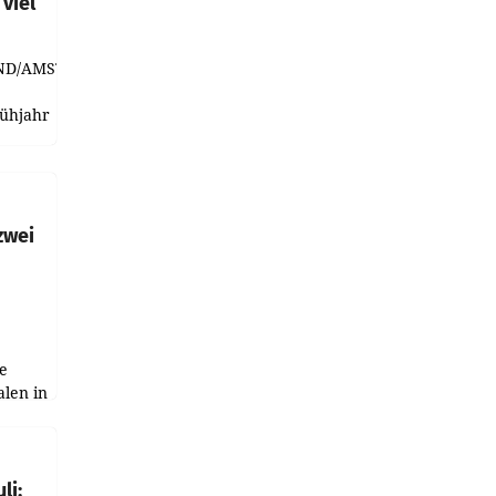
viel
ND/AMSTERDAM.
rühjahr
h
zwei
e
alen in
ich.
gen in
li: