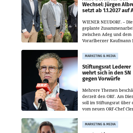
Wechsel: Jürgen Albr
setzt ab 1.1.2027 auf
WIENER NEUDORF. – Die
geplante Zusammenarbei
zwischen Adeg und dem
Vorarlberger Kaufmann 
Albrecht ist kartellrechtl
freigegeben: Die
MARKETING & MEDIA
Bundeswettbewerbsbeh
und der Bundeskartellan
Stiftungsrat Lederer
wehrt sich in den SN
gegen Vorwürfe
Mehrere Themen beschä
derzeit den ORF. Am Die
soll im Stiftungsrat über 
vom neuen ORF-Chef Cl
Pig vorgeschlagenen
Besetzungen für die
MARKETING & MEDIA
Direktionen abgestimmt