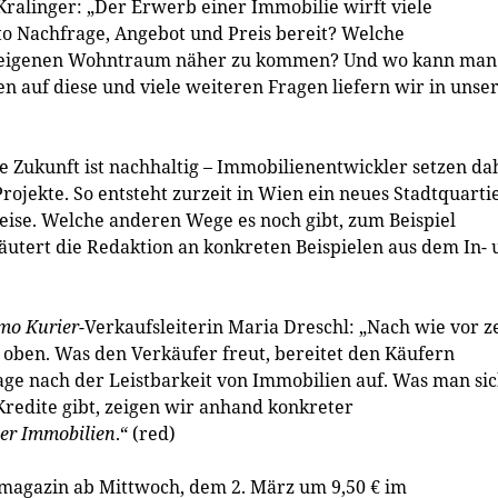
alinger: „Der Erwerb einer Immobilie wirft viele
to Nachfrage, Angebot und Preis bereit? Welche
em eigenen Wohntraum näher zu kommen? Und wo kann man
 auf diese und viele weiteren Fragen liefern wir in uns
 Zukunft ist nachhaltig – Immobilienentwickler setzen da
jekte. So entsteht zurzeit in Wien ein neues Stadtquarti
ise. Welche anderen Wege es noch gibt, zum Beispiel
äutert die Redaktion an konkreten Beispielen aus dem In-
mo Kurier
-Verkaufsleiterin Maria Dreschl: „Nach wie vor z
 oben. Was den Verkäufer freut, bereitet den Käufern
e nach der Leistbarkeit von Immobilien auf. Was man si
Kredite gibt, zeigen wir anhand konkreter
er Immobilien
.“ (red)
nzmagazin ab Mittwoch, dem 2. März um 9,50 € im