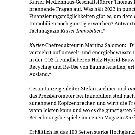
Kurier Medienhaus-Geschäftsführer Thomas Kr
brennende Fragen auf. Was hält 2022 in punc
Finanzierungsmöglichkeiten gibt es, um d
Immobilien noch günstig erwerben? Antworten
Fachmagazin
Kurier Immobilien
.“
Kurier
-Chefredakteurin Martina Salomon: „Die
vermehrt auf umwelt- und energiebewusste Pro
in der CO2-freundlicheren Holz-Hybrid-Bauwe
Recycling und Re-Use von Baumaterialien, erl
Ausland.“
Gesamtanzeigenleiter Stefan Lechner und
Im
das Preisbarometer bei Immobilien steil nach
zunehmend Kopfzerbrechen und wirft die Frag
wann leisten kann und wo es die günstigsten 
Berechnungsbeispiele im neuen Magazin
Kuri
Erhältlich ist das 100 Seiten starke Hochgla