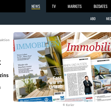
NEWS
TV
MARKETS
BIZDATES
ABO
MED
aktion
t
zins
n
© Kurier