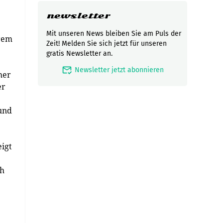
newsletter
Mit unseren News bleiben Sie am Puls der
erem
Zeit! Melden Sie sich jetzt für unseren
gratis Newsletter an.
mark_email_read
Newsletter jetzt abonnieren
her
er
 und
eigt
ch