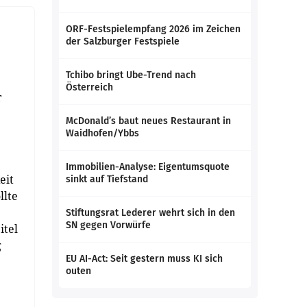
ORF-Festspielempfang 2026 im Zeichen
der Salzburger Festspiele
Tchibo bringt Ube-Trend nach
Österreich
r
McDonald’s baut neues Restaurant in
Waidhofen/Ybbs
Immobilien-Analyse: Eigentumsquote
eit
sinkt auf Tiefstand
llte
Stiftungsrat Lederer wehrt sich in den
SN gegen Vorwürfe
itel
g
EU AI-Act: Seit gestern muss KI sich
outen