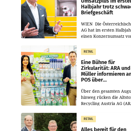
Umsatzplus im erste
Halbjahr trotz schw
Briefgeschäft
WIEN Die Österreichisch
AG hat im ersten Halbja
einen Konzernumsatz vo
1.544,0 Mio. EUR
erwirtschaftet, was eine
RETAIL
von 3,8 Prozent gegenüb
dem Vergleichszeitraum
Eine Bühne für
Zirkularität: ARA und
Müller informieren a
POS über
Kreislauffähigkeit
Über den gesamten Augu
hinweg rücken die Altsto
Recycling Austria AG (AR
und der Handelskonzern
Müller die Initiative „Krei
RETAIL
Helden“ in allen
österreichischen Müller-F
Alles bereit für den