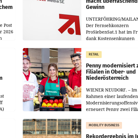
n
macht überraschend 
achem
Gewinn
UNTERFÖHRING/MAILA
e Post
Der Fernsehkonzern
hr 2026
ProSiebenSat.1 hat im F
n
dank Kostensenkungen
operativ wieder Gewinn
m Plus
gemacht und die
RETAIL
er
Markterwartung deutlic
übertroffen.
Penny modernisiert 
Filialen in Ober- und
m
Niederösterreich
WIENER NEUDORF. – Im
st
Rahmen einer laufenden
ff
Modernisierungsoffensiv
A)
erneuert Penny zwei Fili
Nieder- und Oberösterre
slauf-
Die beiden Standorte lie
MOBILITY BUSINESS
Haag sowie im rund
ilialen
Rekordergebnis im Ju