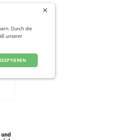
×
sern. Durch die
äß unserer
KZEPTIEREN
t und