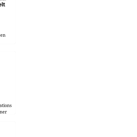
lt
gen
uge
bnis
r als
tions
tner
e