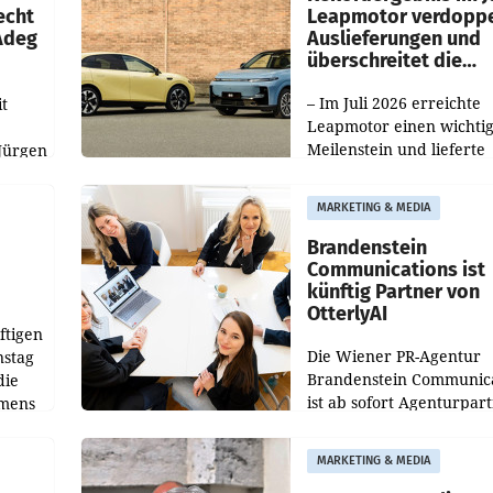
echt
Leapmotor verdoppe
 Adeg
Auslieferungen und
überschreitet die
100.000er-Marke
– Im Juli 2026 erreichte
t
Leapmotor einen wichti
Meilenstein und lieferte
Jürgen
weltweit 101.267 Fahrze
ich
aus, womit sich das Erge
MARKETING & MEDIA
gegenüber Juli 2025 meh
örde
verdoppelte (+102
walt
Brandenstein
Communications ist
künftig Partner von
OtterlyAI
ftigen
Die Wiener PR-Agentur
nstag
Brandenstein Communica
die
ist ab sofort Agenturpar
emens
der KI-Monitoring- und
Optimierungsplattform
MARKETING & MEDIA
OtterlyAI. Damit baut di