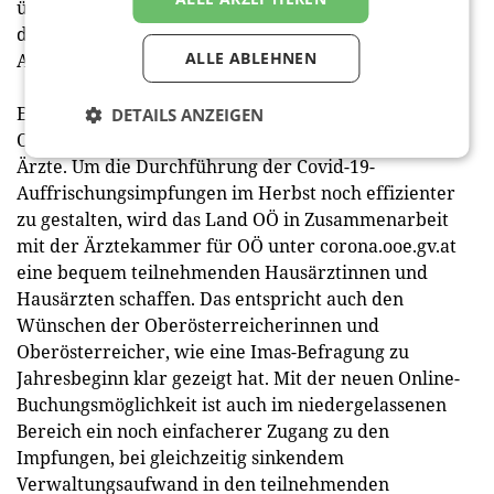
über ooe-impft einen Impftermin gebucht haben, um
die Grundimmunisierung abzuschließen oder die
ALLE ABLEHNEN
Auffrischung in Angriff zu nehmen.
Eine zentrale Rolle in der Impfstrategie des Landes
DETAILS ANZEIGEN
OÖ spielen auch die niedergelassenen Ärztinnen und
Ärzte. Um die Durchführung der Covid-19-
Auffrischungsimpfungen im Herbst noch effizienter
zu gestalten, wird das Land OÖ in Zusammenarbeit
mit der Ärztekammer für OÖ unter corona.ooe.gv.at
eine bequem teilnehmenden Hausärztinnen und
Hausärzten schaffen. Das entspricht auch den
Wünschen der Oberösterreicherinnen und
Oberösterreicher, wie eine Imas-Befragung zu
Jahresbeginn klar gezeigt hat. Mit der neuen Online-
Buchungsmöglichkeit ist auch im niedergelassenen
Bereich ein noch einfacherer Zugang zu den
Impfungen, bei gleichzeitig sinkendem
Verwaltungsaufwand in den teilnehmenden