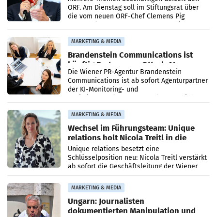
ORF. Am Dienstag soll im Stiftungsrat über
die vom neuen ORF-Chef Clemens Pig
vorgeschlagenen Besetzungen für die
Direktionen abgestimmt werden.
MARKETING & MEDIA
Brandenstein Communications ist
künftig Partner von OtterlyAI
Die Wiener PR-Agentur Brandenstein
Communications ist ab sofort Agenturpartner
der KI-Monitoring- und
Optimierungsplattform OtterlyAI. Damit baut
die Agentur ihr Leistungsportfolio
MARKETING & MEDIA
Wechsel im Führungsteam: Unique
relations holt Nicola Treitl in die
Geschäftsleitung
Unique relations besetzt eine
Schlüsselposition neu: Nicola Treitl verstärkt
ab sofort die Geschäftsleitung der Wiener
PR-Agentur an der Seite von Josef Kalina und
Anna Kalina-Mahr.
MARKETING & MEDIA
Ungarn: Journalisten
dokumentierten Manipulation und