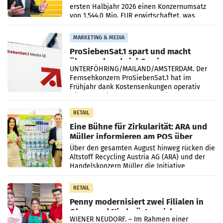
ersten Halbjahr 2026 einen Konzernumsatz
von 1.544,0 Mio. EUR erwirtschaftet, was
einem Plus von 3,8 Prozent gegenüber dem
Vergleichszeitraum
MARKETING & MEDIA
ProSiebenSat.1 spart und macht
überraschend viel Gewinn
UNTERFÖHRING/MAILAND/AMSTERDAM. Der
Fernsehkonzern ProSiebenSat.1 hat im
Frühjahr dank Kostensenkungen operativ
wieder Gewinn gemacht und die
Markterwartung deutlich übertroffen.
RETAIL
Eine Bühne für Zirkularität: ARA und
Müller informieren am POS über
Kreislauffähigkeit
Über den gesamten August hinweg rücken die
Altstoff Recycling Austria AG (ARA) und der
Handelskonzern Müller die Initiative
„Kreislauf-Helden“ in allen österreichischen
Müller-Filialen
RETAIL
Penny modernisiert zwei Filialen in
Ober- und Niederösterreich
WIENER NEUDORF. – Im Rahmen einer