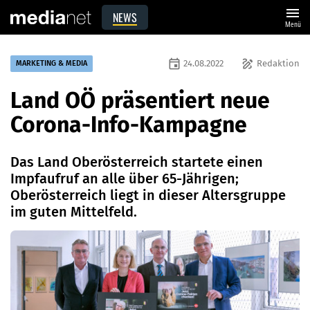
menu
NEWS
Menü
event
draw
24.08.2022
Redaktion
MARKETING & MEDIA
Land OÖ präsentiert neue
Corona-Info-Kampagne
Das Land Oberösterreich startete einen
Impfaufruf an alle über 65-Jährigen;
Oberösterreich liegt in dieser Altersgruppe
im guten Mittelfeld.