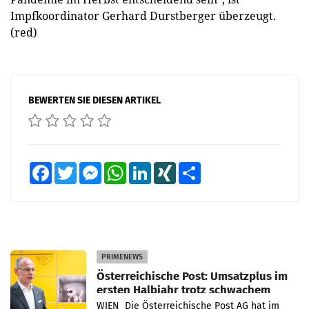
Impfkoordinator Gerhard Durstberger überzeugt.
(red)
BEWERTEN SIE DIESEN ARTIKEL
Facebook
Twitter
Messenger
WhatsApp
LinkedIn
XING
Teilen
PRIMENEWS
Österreichische Post: Umsatzplus im
ersten Halbjahr trotz schwachem
Briefgeschäft
WIEN Die Österreichische Post AG hat im