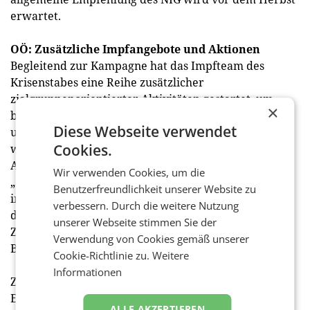
erwartet.
OÖ: Zusätzliche Impfangebote und Aktionen
Begleitend zur Kampagne hat das Impfteam des
Krisenstabes eine Reihe zusätzlicher
zielgruppenorientierter Aktivitäten gestartet, um
×
breit für die Impfung zu werben und natürlich auch,
Diese Webseite verwendet
um für eine steigende Nachfrage gerüstet zu sein. So
Cookies.
wurden etwa alle Seniorenorganisationen und alle
Arbeitskreisleiterinnen und Arbeitskreisleiter der
Wir verwenden Cookies, um die
„Gesunden Gemeinden“ mit einem Schreiben
Benutzerfreundlichkeit unserer Website zu
informiert und gebeten, in ihrem Wirkungskreis für
verbessern. Durch die weitere Nutzung
die Auffrischungsimpfung zu werben. Weitere
unserer Webseite stimmen Sie der
Zielgruppenaktionen etwa im Bereich der Jugend,
Verwendung von Cookies gemäß unserer
Bildung oder Wirtschaft sind in Abstimmung.
Cookie-Richtlinie zu.
Weitere
Informationen
Zusätzlich wurden in dieser Woche rund 113.000
Erinnerungsmails an jene Personen geschickt, die
ALLE AKZEPTIEREN