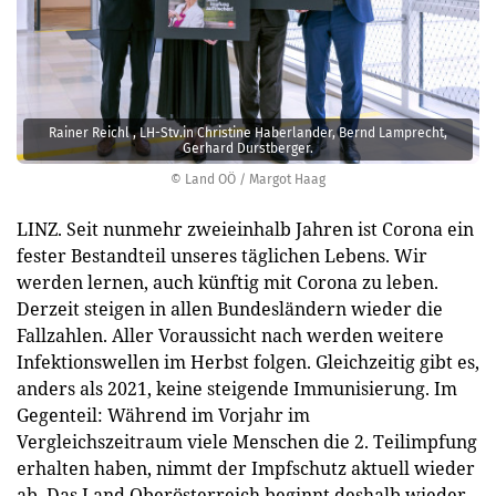
Rainer Reichl , LH-Stv.in Christine Haberlander, Bernd Lamprecht,
Gerhard Durstberger.
© Land OÖ / Margot Haag
LINZ. Seit nunmehr zweieinhalb Jahren ist Corona ein
fester Bestandteil unseres täglichen Lebens. Wir
werden lernen, auch künftig mit Corona zu leben.
Derzeit steigen in allen Bundesländern wieder die
Fallzahlen. Aller Voraussicht nach werden weitere
Infektionswellen im Herbst folgen. Gleichzeitig gibt es,
anders als 2021, keine steigende Immunisierung. Im
Gegenteil: Während im Vorjahr im
Vergleichszeitraum viele Menschen die 2. Teilimpfung
erhalten haben, nimmt der Impfschutz aktuell wieder
ab. Das Land Oberösterreich beginnt deshalb wieder