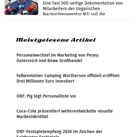
Zensur
Eine fast 500-seitige Dokumentation von
Mitarbeitern der Ungarischen
Nachrichtenagentur MTI soll die
systematische Nachrichten-Manipulation und
Zensur bei der Agentur während der Zeit
Meistgelesene Artikel
Personalwechsel im Marketing von Penny
Österreich und Rewe Großhandel
Falkensteiner Camping Wörthersee offiziell eröffnet:
Drei Millionen Euro investiert
ORF: Pig legt Personalliste vor
Coca-Cola präsentiert weiterentwickelte visuelle
Markenidentität
ORF-Festspielempfang 2026 im Zeichen der