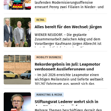
laufenden Modernisierungsoffensive
erneuert Penny zwei Filialen in Nieder- und
Oberösterreich. Die beiden Standorte liegen
in Haag sowie im rund
RETAIL
Alles bereit für den Wechsel: Jürgen
Albrecht setzt ab 1.1.2027 auf Adeg
WIENER NEUDORF. – Die geplante
Zusammenarbeit zwischen Adeg und dem
Vorarlberger Kaufmann Jürgen Albrecht ist
kartellrechtlich freigegeben: Die
Bundeswettbewerbsbehörde und der
Bundeskartellanwalt
MOBILITY BUSINESS
Rekordergebnis im Juli: Leapmotor
verdoppelt Auslieferungen und
überschreitet die 100.000er-Marke
– Im Juli 2026 erreichte Leapmotor einen
wichtigen Meilenstein und lieferte weltweit
101.267 Fahrzeuge aus, womit sich das
Ergebnis gegenüber Juli 2025 mehr als
verdoppelte (+102
MARKETING & MEDIA
Stiftungsrat Lederer wehrt sich in
den SN gegen Vorwürfe
Mehrere Themen beschäftigen derzeit den