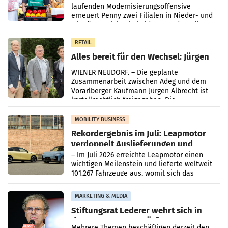
laufenden Modernisierungsoffensive
erneuert Penny zwei Filialen in Nieder- und
Oberösterreich. Die beiden Standorte liegen
in Haag sowie im rund
RETAIL
Alles bereit für den Wechsel: Jürgen
Albrecht setzt ab 1.1.2027 auf Adeg
WIENER NEUDORF. – Die geplante
Zusammenarbeit zwischen Adeg und dem
Vorarlberger Kaufmann Jürgen Albrecht ist
kartellrechtlich freigegeben: Die
Bundeswettbewerbsbehörde und der
Bundeskartellanwalt
MOBILITY BUSINESS
Rekordergebnis im Juli: Leapmotor
verdoppelt Auslieferungen und
überschreitet die 100.000er-Marke
– Im Juli 2026 erreichte Leapmotor einen
wichtigen Meilenstein und lieferte weltweit
101.267 Fahrzeuge aus, womit sich das
Ergebnis gegenüber Juli 2025 mehr als
verdoppelte (+102
MARKETING & MEDIA
Stiftungsrat Lederer wehrt sich in
den SN gegen Vorwürfe
Mehrere Themen beschäftigen derzeit den