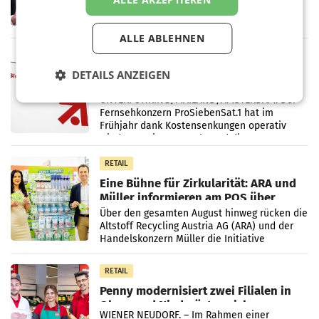
ersten Halbjahr 2026 einen Konzernumsatz
von 1.544,0 Mio. EUR erwirtschaftet, was
einem Plus von 3,8 Prozent gegenüber dem
ALLE ABLEHNEN
Vergleichszeitraum
MARKETING & MEDIA
DETAILS ANZEIGEN
ProSiebenSat.1 spart und macht
überraschend viel Gewinn
UNTERFÖHRING/MAILAND/AMSTERDAM. Der
Fernsehkonzern ProSiebenSat.1 hat im
Frühjahr dank Kostensenkungen operativ
wieder Gewinn gemacht und die
Markterwartung deutlich übertroffen.
RETAIL
Eine Bühne für Zirkularität: ARA und
Müller informieren am POS über
Kreislauffähigkeit
Über den gesamten August hinweg rücken die
Altstoff Recycling Austria AG (ARA) und der
Handelskonzern Müller die Initiative
„Kreislauf-Helden“ in allen österreichischen
Müller-Filialen
RETAIL
Penny modernisiert zwei Filialen in
Ober- und Niederösterreich
WIENER NEUDORF. – Im Rahmen einer