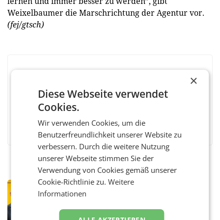
lernen und immer besser zu werden”, gibt
Weixelbaumer die Marschrichtung der Agentur vor.
(fej/gtsch)
BEWERTEN SIE DIESEN ARTIKEL
×
Diese Webseite verwendet
Cookies.
Facebook
Twitter
Messenger
WhatsApp
LinkedIn
XING
Teilen
Wir verwenden Cookies, um die
Benutzerfreundlichkeit unserer Website zu
verbessern. Durch die weitere Nutzung
unserer Webseite stimmen Sie der
Verwendung von Cookies gemäß unserer
Cookie-Richtlinie zu.
Weitere
PRIMENEWS
Informationen
Österreichische Post: Umsatzplus im
ersten Halbjahr trotz schwachem
Briefgeschäft
WIEN Die Österreichische Post AG hat im
ALLE AKZEPTIEREN