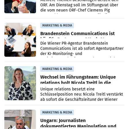
ORF. Am Dienstag soll im Stiftungsrat über
die vom neuen ORF-Chef Clemens Pig
vorgeschlagenen Besetzungen für die
Direktionen abgestimmt werden.
MARKETING & MEDIA
Brandenstein Communications ist
künftig Partner von OtterlyAI
Die Wiener PR-Agentur Brandenstein
Communications ist ab sofort Agenturpartner
der KI-Monitoring- und
Optimierungsplattform OtterlyAI. Damit baut
die Agentur ihr Leistungsportfolio
MARKETING & MEDIA
Wechsel im Führungsteam: Unique
relations holt Nicola Treitl in die
Geschäftsleitung
Unique relations besetzt eine
Schlüsselposition neu: Nicola Treitl verstärkt
ab sofort die Geschäftsleitung der Wiener
PR-Agentur an der Seite von Josef Kalina und
Anna Kalina-Mahr.
MARKETING & MEDIA
Ungarn: Journalisten
dokumentierten Manipulation und