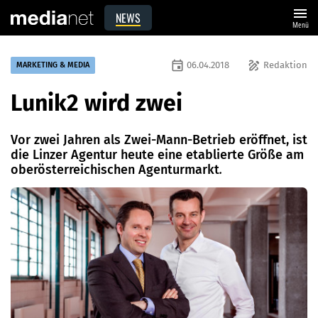
menu
NEWS
Menü
event
draw
06.04.2018
Redaktion
MARKETING & MEDIA
Lunik2 wird zwei
Vor zwei Jahren als Zwei-Mann-Betrieb eröffnet, ist
die Linzer Agentur heute eine etablierte Größe am
oberösterreichischen Agenturmarkt
.