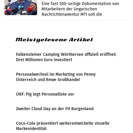
Zensur
Eine fast 500-seitige Dokumentation von
Mitarbeitern der Ungarischen
Nachrichtenagentur MTI soll die
systematische Nachrichten-Manipulation und
Zensur bei der Agentur während der Zeit
Meistgelesene Artikel
Falkensteiner Camping Wörthersee offiziell eröffnet:
Drei Millionen Euro investiert
Personalwechsel im Marketing von Penny
Österreich und Rewe Großhandel
ORF: Pig legt Personalliste vor
Zweiter Cloud Day an der FH Burgenland
Coca-Cola präsentiert weiterentwickelte visuelle
Markenidentität