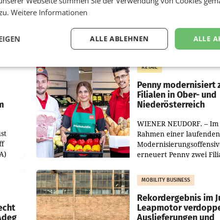
unserer Webseite stimmen Sie der Verwendung von Cookies gem
 zu.
Weitere Informationen
EIGEN
ALLE ABLEHNEN
ALLE A
RETAIL
Penny modernisiert 
Filialen in Ober- und
m
Niederösterreich
WIENER NEUDORF. – Im
st
Rahmen einer laufenden
ff
Modernisierungsoffensiv
A)
erneuert Penny zwei Fili
Nieder- und Oberösterre
slauf-
Die beiden Standorte lie
MOBILITY BUSINESS
Haag sowie im rund
ilialen
Rekordergebnis im Ju
echt
Leapmotor verdoppe
 Adeg
Auslieferungen und