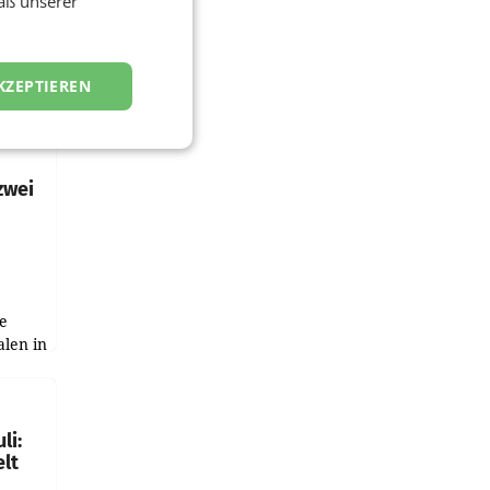
äß unserer
KZEPTIEREN
zwei
e
alen in
ich.
gen in
li:
lt