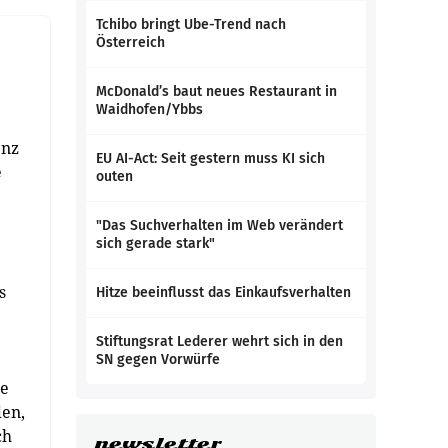
Tchibo bringt Ube-Trend nach
Österreich
McDonald’s baut neues Restaurant in
Waidhofen/Ybbs
enz
EU AI-Act: Seit gestern muss KI sich
e
outen
"Das Suchverhalten im Web verändert
sich gerade stark"
s
Hitze beeinflusst das Einkaufsverhalten
Stiftungsrat Lederer wehrt sich in den
SN gegen Vorwürfe
te
den,
ch
newsletter