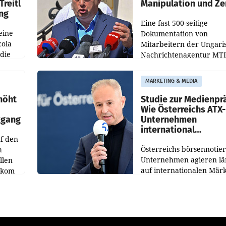
Treitl
Manipulation und Ze
ung
Eine fast 500-seitige
eine
Dokumentation von
cola
Mitarbeitern der Ungari
 die
Nachrichtenagentur MTI 
ener
die systematische Nachri
von
Manipulation und Zensur
MARKETING & MEDIA
lina-
der Agentur während de
höht
Studie zur Medienpr
Wie Österreichs ATX-
kgang
Unternehmen
international
f den
wahrgenommen wer
Österreichs börsennotier
h
Unternehmen agieren lä
llen
auf internationalen Märk
ekom
Eine neue internationale
hs
Medienresonanzanalyse
ahres
untersucht die weltweite
Berichterstattung über