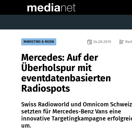
event
draw
04.09.2019
Red
MARKETING & MEDIA
Mercedes: Auf der
Überholspur mit
eventdatenbasierten
Radiospots
Swiss Radioworld und Omnicom Schweiz
setzten für Mercedes-Benz Vans eine
innovative Targetingkampagne erfolgrei
um.