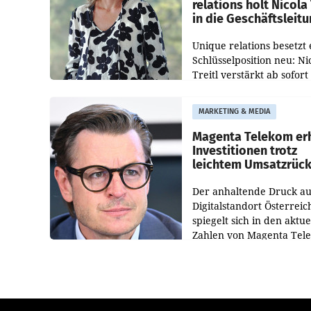
relations holt Nicola 
in die Geschäftsleit
Unique relations besetzt 
Schlüsselposition neu: Ni
Treitl verstärkt ab sofort
Geschäftsleitung der Wi
PR-Agentur an der Seite 
MARKETING & MEDIA
Josef Kalina und Anna Ka
Mahr.
Magenta Telekom er
Investitionen trotz
leichtem Umsatzrüc
Der anhaltende Druck au
Digitalstandort Österreic
spiegelt sich in den aktue
Zahlen von Magenta Tel
wider. In den ersten sec
Monaten des laufenden J
verzeichnete