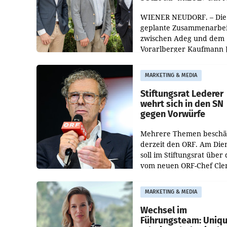
WIENER NEUDORF. – Die
geplante Zusammenarbei
zwischen Adeg und dem
Vorarlberger Kaufmann 
Albrecht ist kartellrechtl
freigegeben: Die
MARKETING & MEDIA
Bundeswettbewerbsbeh
und der Bundeskartellan
Stiftungsrat Lederer
wehrt sich in den SN
gegen Vorwürfe
Mehrere Themen beschä
derzeit den ORF. Am Die
soll im Stiftungsrat über 
vom neuen ORF-Chef Cl
Pig vorgeschlagenen
Besetzungen für die
MARKETING & MEDIA
Direktionen abgestimmt
werden.
Wechsel im
Führungsteam: Uniq