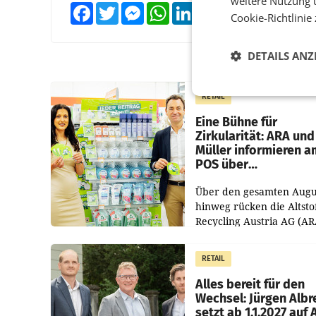
weitere Nutzung 
Facebook
Twitter
Messenger
WhatsApp
LinkedIn
XING
Teilen
Cookie-Richtlinie
DETAILS ANZ
RETAIL
Eine Bühne für
Zirkularität: ARA und
Müller informieren a
POS über
Kreislauffähigkeit
Über den gesamten Augu
hinweg rücken die Altsto
Recycling Austria AG (AR
und der Handelskonzern
Müller die Initiative „Krei
RETAIL
Helden“ in allen
österreichischen Müller-F
Alles bereit für den
Wechsel: Jürgen Albr
setzt ab 1.1.2027 auf