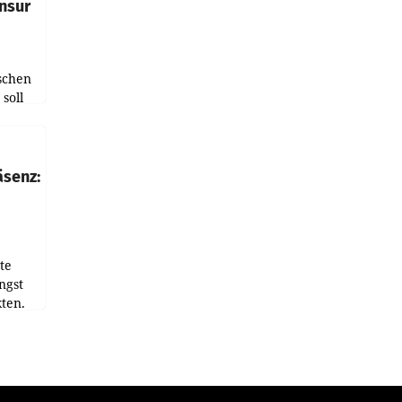
nsur
schen
soll
chten-
 bei
r Zeit
äsenz:
den
te
ngst
ten.