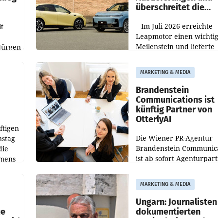
überschreitet die
100.000er-Marke
– Im Juli 2026 erreichte
t
Leapmotor einen wichti
Meilenstein und lieferte
Jürgen
weltweit 101.267 Fahrze
ich
aus, womit sich das Erge
MARKETING & MEDIA
gegenüber Juli 2025 meh
örde
verdoppelte (+102
walt
Brandenstein
Communications ist
künftig Partner von
OtterlyAI
ftigen
Die Wiener PR-Agentur
nstag
Brandenstein Communica
die
ist ab sofort Agenturpar
emens
der KI-Monitoring- und
Optimierungsplattform
MARKETING & MEDIA
OtterlyAI. Damit baut di
Agentur ihr Leistungspor
Ungarn: Journalisten
ue
dokumentierten