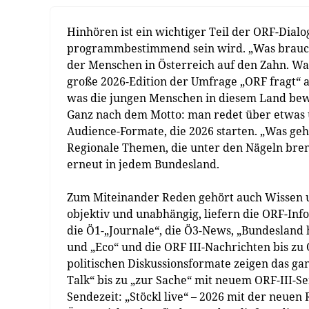
Hinhören ist ein wichtiger Teil der ORF-Dialo
programmbestimmend sein wird. „Was braucht
der Menschen in Österreich auf den Zahn. Was
große 2026-Edition der Umfrage „ORF fragt“ a
was die jungen Menschen in diesem Land bewe
Ganz nach dem Motto: man redet über etwas un
Audience-Formate, die 2026 starten. „Was geh
Regionale Themen, die unter den Nägeln bren
erneut in jedem Bundesland.
Zum Miteinander Reden gehört auch Wissen um 
objektiv und unabhängig, liefern die ORF-Info
die Ö1-„Journale“, die Ö3-News, „Bundesland
und „Eco“ und die ORF III-Nachrichten bis zu
politischen Diskussionsformate zeigen das g
Talk“ bis zu „zur Sache“ mit neuem ORF-III-S
Sendezeit: „Stöckl live“ – 2026 mit der neuen