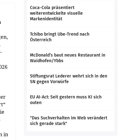
Coca-Cola präsentiert
weiterentwickelte visuelle
Markenidentität
n
Tchibo bringt Ube-Trend nach
gen,
Österreich
.
-
McDonald’s baut neues Restaurant in
Waidhofen/Ybbs
2026
Stiftungsrat Lederer wehrt sich in den
SN gegen Vorwürfe
ber
EU AI-Act: Seit gestern muss KI sich
outen
rt“
ie
"Das Suchverhalten im Web verändert
B
sich gerade stark"
n in