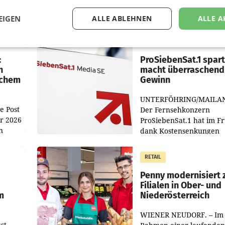
EIGEN
ALLE ABLEHNEN
ALLE A
MARKETING & MEDIA
:
ProSiebenSat.1 spar
n
macht überraschend 
achem
Gewinn
UNTERFÖHRING/MAILA
e Post
Der Fernsehkonzern
hr 2026
ProSiebenSat.1 hat im F
n
dank Kostensenkungen
operativ wieder Gewinn
m Plus
gemacht und die
RETAIL
er
Markterwartung deutlic
übertroffen.
Penny modernisiert 
Filialen in Ober- und
m
Niederösterreich
WIENER NEUDORF. – Im
st