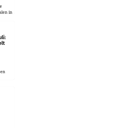
e
alen in
ich.
gen in
li:
lt
gen
uge
bnis
r als