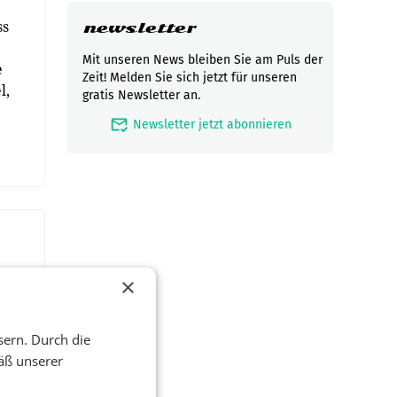
ss
newsletter
Mit unseren News bleiben Sie am Puls der
e
Zeit! Melden Sie sich jetzt für unseren
l,
gratis Newsletter an.
mark_email_read
Newsletter jetzt abonnieren
×
sern. Durch die
äß unserer