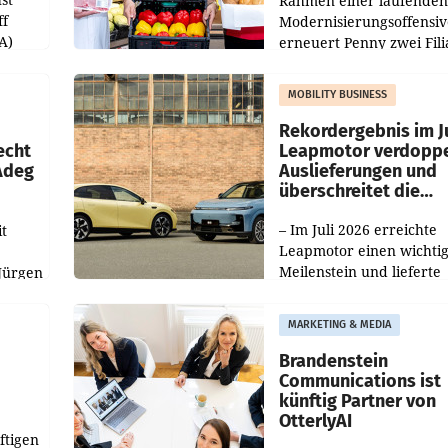
Rahmen einer laufenden
ff
Modernisierungsoffensiv
A)
erneuert Penny zwei Fili
Nieder- und Oberösterre
slauf-
Die beiden Standorte lie
MOBILITY BUSINESS
Haag sowie im rund
ilialen
Rekordergebnis im Ju
echt
Leapmotor verdoppe
 Adeg
Auslieferungen und
überschreitet die
100.000er-Marke
– Im Juli 2026 erreichte
t
Leapmotor einen wichti
Meilenstein und lieferte
Jürgen
weltweit 101.267 Fahrze
ich
aus, womit sich das Erge
MARKETING & MEDIA
gegenüber Juli 2025 meh
örde
verdoppelte (+102
walt
Brandenstein
Communications ist
künftig Partner von
OtterlyAI
ftigen