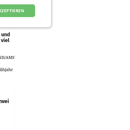
KZEPTIEREN
t und
viel
ND/AMSTERDAM.
rühjahr
h
zwei