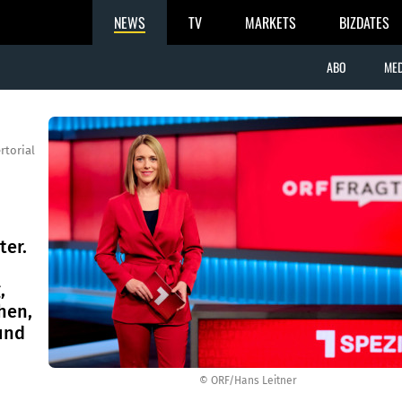
NEWS
TV
MARKETS
BIZDATES
ABO
MED
rtorial
ter.
,
hen,
und
© ORF/Hans Leitner