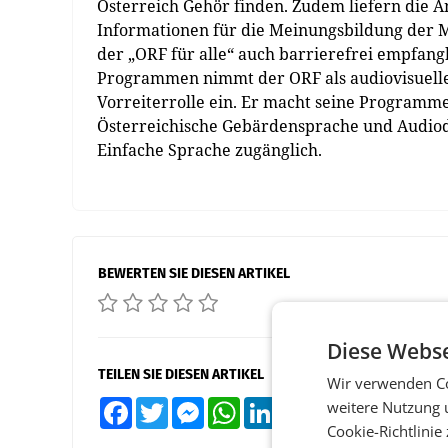
Österreich Gehör finden. Zudem liefern die A
Informationen für die Meinungsbildung der Me
der „ORF für alle“ auch barrierefrei empfangb
Programmen nimmt der ORF als audiovisuelle
Vorreiterrolle ein. Er macht seine Programm
Österreichische Gebärdensprache und Audio
Einfache Sprache zugänglich.
BEWERTEN SIE DIESEN ARTIKEL
Diese Webse
TEILEN SIE DIESEN ARTIKEL
Wir verwenden Co
weitere Nutzung 
Facebook
Twitter
Messenger
WhatsApp
LinkedIn
XING
Teilen
Cookie-Richtlinie