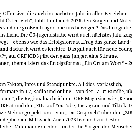
g-Offensive, die auch im nächsten Jahr in allen Bereichen
 Österreich“, fühlt fühlt auch 2026 den Sorgen und Nöte
 sind die großen Fragen, die uns bewegen? Das bringt die
ns Licht. Die Ö3-Jugendstudie wird auch nächstes Jahr zei
gt – ebenso wie das Erfolgsformat „Frag das ganze Land“
d dadurch wird es leichter. Das gilt auch für neue Young
t?“, auf ORF KIDS gibt den ganz Jungen eine Stimme.
nen, thematisiert das Erfolgsformat „Ein Ort am Wort“ – 
Fakten, Infos und Standpunkte. All dies, verlässlich,
formate in TV, Radio und online – von der „ZIB“-Familie, ü
 heute“, die Regionalnachrichten, ORF-Magazine wie „Repo
 ORF.at und der „ZIB“ auf YouTube, Instagram und Tiktok. D
anze Meinungsspektrum – von „Das Gespräch“ über den „ZI
endeplatz am Mittwoch. Auch 2026 live und zur besten
 Reihe „Miteinander reden“, in der die Sorgen der Mensche