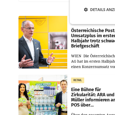
DETAILS ANZ
PRIMENEWS
Österreichische Post
Umsatzplus im erste
Halbjahr trotz schw
Briefgeschäft
WIEN Die Österreichisch
AG hat im ersten Halbja
einen Konzernumsatz vo
1.544,0 Mio. EUR
erwirtschaftet, was eine
RETAIL
von 3,8 Prozent gegenüb
dem Vergleichszeitraum
Eine Bühne für
Zirkularität: ARA und
Müller informieren a
POS über
Kreislauffähigkeit
Über den gesamten Augu