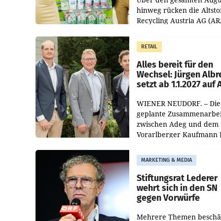
hinweg rücken die Altsto
Recycling Austria AG (AR
und der Handelskonzern
Müller die Initiative „Krei
RETAIL
Helden“ in allen
österreichischen Müller-F
Alles bereit für den
Wechsel: Jürgen Albr
setzt ab 1.1.2027 auf
WIENER NEUDORF. – Die
geplante Zusammenarbei
zwischen Adeg und dem
Vorarlberger Kaufmann 
Albrecht ist kartellrechtl
freigegeben: Die
MARKETING & MEDIA
Bundeswettbewerbsbeh
und der Bundeskartellan
Stiftungsrat Lederer
wehrt sich in den SN
gegen Vorwürfe
Mehrere Themen beschä