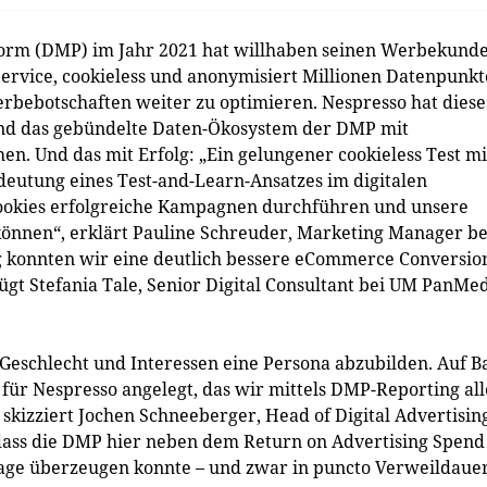
orm (DMP) im Jahr 2021 hat willhaben seinen Werbekund
ervice, cookieless und anonymisiert Millionen Datenpunkt
rbebotschaften weiter zu optimieren. Nespresso hat diese
 und das gebündelte Daten-Ökosystem der DMP mit
en. Und das mit Erfolg: „Ein gelungener cookieless Test mi
eutung eines Test-and-Learn-Ansatzes im digitalen
 Cookies erfolgreiche Kampagnen durchführen und unsere
können“, erklärt Pauline Schreuder, Marketing Manager be
g konnten wir eine deutlich bessere eCommerce Conversio
gt Stefania Tale, Senior Digital Consultant bei UM PanMed
 Geschlecht und Interessen eine Persona abzubilden. Auf Ba
für Nespresso angelegt, das wir mittels DMP-Reporting all
skizziert Jochen Schneeberger, Head of Digital Advertisin
 dass die DMP hier neben dem Return on Advertising Spend
age überzeugen konnte – und zwar in puncto Verweildauer