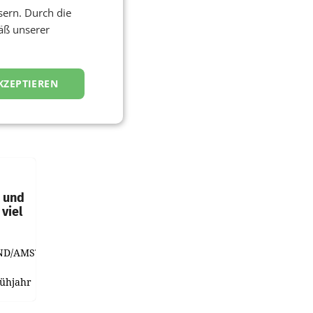
sern. Durch die
äß unserer
KZEPTIEREN
t und
viel
ND/AMSTERDAM.
rühjahr