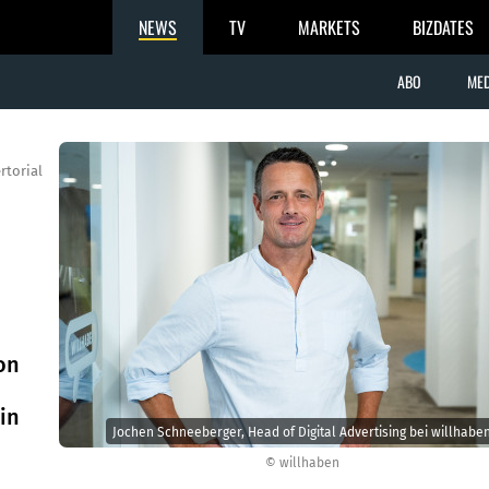
NEWS
TV
MARKETS
BIZDATES
ABO
MED
rtorial
on
in
Jochen Schneeberger, Head of Digital Advertising bei willhabe
© willhaben