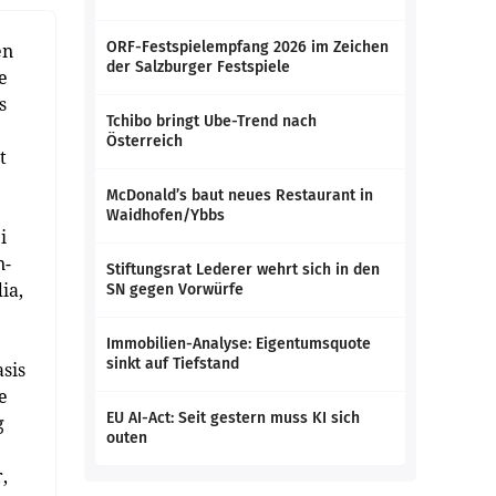
ORF-Festspielempfang 2026 im Zeichen
en
der Salzburger Festspiele
e
s
Tchibo bringt Ube-Trend nach
Österreich
t
McDonald’s baut neues Restaurant in
Waidhofen/Ybbs
i
n-
Stiftungsrat Lederer wehrt sich in den
ia,
SN gegen Vorwürfe
Immobilien-Analyse: Eigentumsquote
sinkt auf Tiefstand
sis
e
EU AI-Act: Seit gestern muss KI sich
g
outen
,