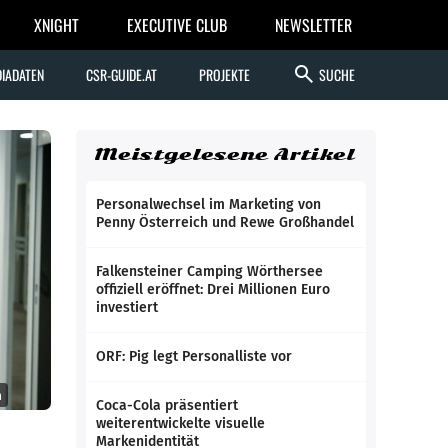
XNIGHT
EXECUTIVE CLUB
NEWSLETTER
search
IADATEN
CSR-GUIDE.AT
PROJEKTE
SUCHE
Meistgelesene Artikel
Personalwechsel im Marketing von
Penny Österreich und Rewe Großhandel
Falkensteiner Camping Wörthersee
offiziell eröffnet: Drei Millionen Euro
investiert
ORF: Pig legt Personalliste vor
n
Coca-Cola präsentiert
weiterentwickelte visuelle
Markenidentität