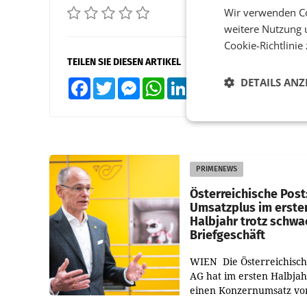
Wir verwenden Co
weitere Nutzung 
Cookie-Richtlinie
TEILEN SIE DIESEN ARTIKEL
DETAILS ANZ
Facebook
Twitter
Messenger
WhatsApp
LinkedIn
XING
Teilen
PRIMENEWS
Österreichische Post
Umsatzplus im erste
Halbjahr trotz schw
Briefgeschäft
WIEN Die Österreichisch
AG hat im ersten Halbja
einen Konzernumsatz vo
1.544,0 Mio. EUR