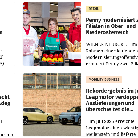
m Plus
gemacht und die
RETAIL
er
Markterwartung deutlic
übertroffen.
Penny modernisiert 
Filialen in Ober- und
m
Niederösterreich
WIENER NEUDORF. – Im
st
Rahmen einer laufenden
ff
Modernisierungsoffensiv
A)
erneuert Penny zwei Fili
Nieder- und Oberösterre
slauf-
Die beiden Standorte lie
MOBILITY BUSINESS
Haag sowie im rund
ilialen
Rekordergebnis im Ju
echt
Leapmotor verdoppe
 Adeg
Auslieferungen und
überschreitet die
100.000er-Marke
– Im Juli 2026 erreichte
t
Leapmotor einen wichti
Meilenstein und lieferte
Jürgen