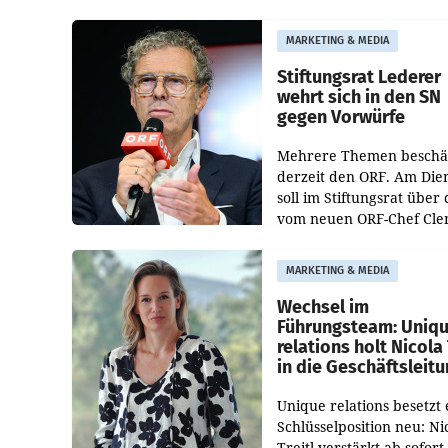
Albrecht ist kartellrechtl
freigegeben: Die
MARKETING & MEDIA
Bundeswettbewerbsbeh
und der Bundeskartellan
Stiftungsrat Lederer
wehrt sich in den SN
gegen Vorwürfe
Mehrere Themen beschä
derzeit den ORF. Am Die
soll im Stiftungsrat über 
vom neuen ORF-Chef Cl
Pig vorgeschlagenen
Besetzungen für die
MARKETING & MEDIA
Direktionen abgestimmt
werden.
Wechsel im
Führungsteam: Uniq
relations holt Nicola 
in die Geschäftsleit
Unique relations besetzt 
Schlüsselposition neu: Ni
Treitl verstärkt ab sofort