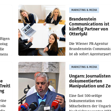
weltweit 101.267 Fahrze
ich
aus, womit sich das Erge
MARKETING & MEDIA
gegenüber Juli 2025 meh
örde
verdoppelte (+102
walt
Brandenstein
Communications ist
künftig Partner von
OtterlyAI
ftigen
Die Wiener PR-Agentur
nstag
Brandenstein Communica
die
ist ab sofort Agenturpar
emens
der KI-Monitoring- und
Optimierungsplattform
MARKETING & MEDIA
OtterlyAI. Damit baut di
Agentur ihr Leistungspor
Ungarn: Journalisten
ue
dokumentierten
Treitl
Manipulation und Ze
ung
Eine fast 500-seitige
eine
Dokumentation von
cola
Mitarbeitern der Ungari
 die