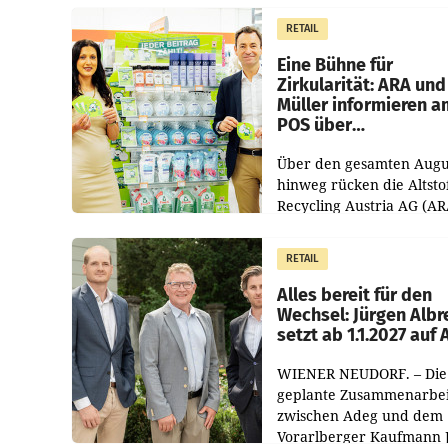
erwirtschaftet, was eine
RETAIL
von 3,8 Prozent gegenüb
dem Vergleichszeitraum
Eine Bühne für
Zirkularität: ARA und
Müller informieren a
POS über
Kreislauffähigkeit
Über den gesamten Augu
hinweg rücken die Altsto
Recycling Austria AG (AR
und der Handelskonzern
Müller die Initiative „Krei
RETAIL
Helden“ in allen
österreichischen Müller-F
Alles bereit für den
Wechsel: Jürgen Albr
setzt ab 1.1.2027 auf
WIENER NEUDORF. – Die
geplante Zusammenarbei
zwischen Adeg und dem
Vorarlberger Kaufmann 