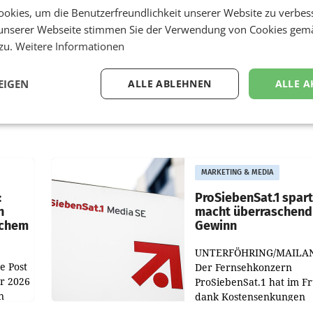
okies, um die Benutzerfreundlichkeit unserer Website zu verbes
unserer Webseite stimmen Sie der Verwendung von Cookies gem
 zu.
Weitere Informationen
EIGEN
ALLE ABLEHNEN
ALLE A
MARKETING & MEDIA
:
ProSiebenSat.1 spar
n
macht überraschend 
achem
Gewinn
UNTERFÖHRING/MAILA
e Post
Der Fernsehkonzern
hr 2026
ProSiebenSat.1 hat im F
n
dank Kostensenkungen
operativ wieder Gewinn