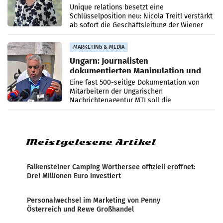
Geschäftsleitung
Unique relations besetzt eine
Schlüsselposition neu: Nicola Treitl verstärkt
ab sofort die Geschäftsleitung der Wiener
PR-Agentur an der Seite von Josef Kalina und
Anna Kalina-Mahr.
MARKETING & MEDIA
Ungarn: Journalisten
dokumentierten Manipulation und
Zensur
Eine fast 500-seitige Dokumentation von
Mitarbeitern der Ungarischen
Nachrichtenagentur MTI soll die
systematische Nachrichten-Manipulation und
Zensur bei der Agentur während der Zeit
Meistgelesene Artikel
Falkensteiner Camping Wörthersee offiziell eröffnet:
Drei Millionen Euro investiert
Personalwechsel im Marketing von Penny
Österreich und Rewe Großhandel