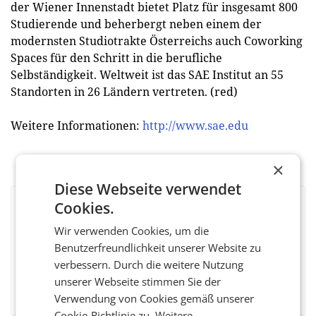
der Wiener Innenstadt bietet Platz für insgesamt 800
Studierende und beherbergt neben einem der
modernsten Studiotrakte Österreichs auch Coworking
Spaces für den Schritt in die berufliche
Selbständigkeit. Weltweit ist das SAE Institut an 55
Standorten in 26 Ländern vertreten. (red)
Weitere Informationen:
http://www.sae.edu
×
Diese Webseite verwendet
Cookies.
BEWERTEN SIE DIESEN ARTIKEL
Wir verwenden Cookies, um die
Benutzerfreundlichkeit unserer Website zu
verbessern. Durch die weitere Nutzung
unserer Webseite stimmen Sie der
Facebook
Twitter
Messenger
WhatsApp
LinkedIn
XING
Teilen
Verwendung von Cookies gemäß unserer
Cookie-Richtlinie zu.
Weitere