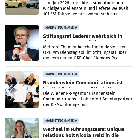
überschreitet die 100.000er-Marke
– Im Juli 2026 erreichte Leapmotor einen
wichtigen Meilenstein und lieferte weltweit
101.267 Fahrzeuge aus, womit sich das
Ergebnis gegenüber Juli 2025 mehr als
verdoppelte (+102
MARKETING & MEDIA
Stiftungsrat Lederer wehrt sich in
den SN gegen Vorwürfe
Mehrere Themen beschäftigen derzeit den
ORF. Am Dienstag soll im Stiftungsrat über
die vom neuen ORF-Chef Clemens Pig
vorgeschlagenen Besetzungen für die
Direktionen abgestimmt werden.
MARKETING & MEDIA
Brandenstein Communications ist
künftig Partner von OtterlyAI
Die Wiener PR-Agentur Brandenstein
Communications ist ab sofort Agenturpartner
der KI-Monitoring- und
Optimierungsplattform OtterlyAI. Damit baut
die Agentur ihr Leistungsportfolio
MARKETING & MEDIA
Wechsel im Führungsteam: Unique
relations holt Nicola Treitl in die