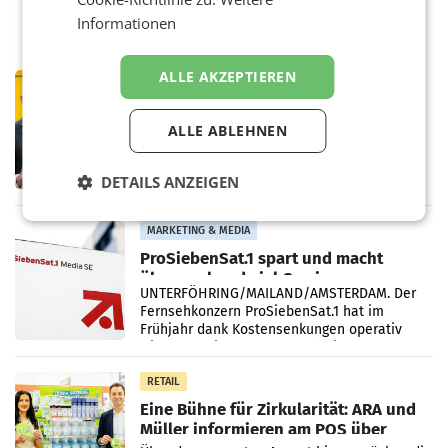
Informationen
ALLE AKZEPTIEREN
PRIMENEWS
Österreichische Post: Umsatzplus im
ersten Halbjahr trotz schwachem
ALLE ABLEHNEN
Briefgeschäft
WIEN Die Österreichische Post AG hat im
ersten Halbjahr 2026 einen Konzernumsatz
DETAILS ANZEIGEN
von 1.544,0 Mio. EUR erwirtschaftet, was
einem Plus von 3,8 Prozent gegenüber dem
Vergleichszeitraum
MARKETING & MEDIA
ProSiebenSat.1 spart und macht
überraschend viel Gewinn
UNTERFÖHRING/MAILAND/AMSTERDAM. Der
Fernsehkonzern ProSiebenSat.1 hat im
Frühjahr dank Kostensenkungen operativ
wieder Gewinn gemacht und die
Markterwartung deutlich übertroffen.
RETAIL
Eine Bühne für Zirkularität: ARA und
Müller informieren am POS über