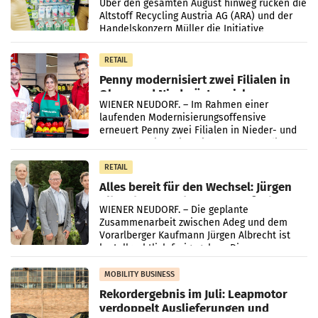
Kreislauffähigkeit
Über den gesamten August hinweg rücken die
Altstoff Recycling Austria AG (ARA) und der
Handelskonzern Müller die Initiative
„Kreislauf-Helden“ in allen österreichischen
Müller-Filialen
RETAIL
Penny modernisiert zwei Filialen in
Ober- und Niederösterreich
WIENER NEUDORF. – Im Rahmen einer
laufenden Modernisierungsoffensive
erneuert Penny zwei Filialen in Nieder- und
Oberösterreich. Die beiden Standorte liegen
in Haag sowie im rund
RETAIL
Alles bereit für den Wechsel: Jürgen
Albrecht setzt ab 1.1.2027 auf Adeg
WIENER NEUDORF. – Die geplante
Zusammenarbeit zwischen Adeg und dem
Vorarlberger Kaufmann Jürgen Albrecht ist
kartellrechtlich freigegeben: Die
Bundeswettbewerbsbehörde und der
Bundeskartellanwalt
MOBILITY BUSINESS
Rekordergebnis im Juli: Leapmotor
verdoppelt Auslieferungen und