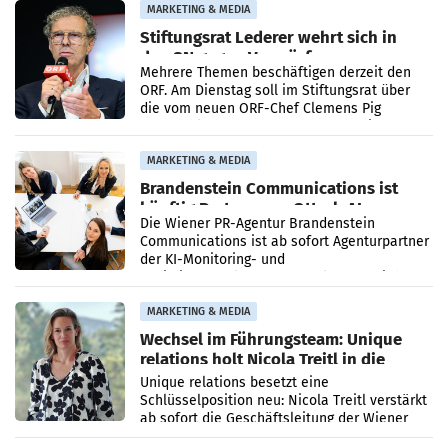
verdoppelte (+102
MARKETING & MEDIA
Stiftungsrat Lederer wehrt sich in
den SN gegen Vorwürfe
Mehrere Themen beschäftigen derzeit den
ORF. Am Dienstag soll im Stiftungsrat über
die vom neuen ORF-Chef Clemens Pig
vorgeschlagenen Besetzungen für die
Direktionen abgestimmt werden.
MARKETING & MEDIA
Brandenstein Communications ist
künftig Partner von OtterlyAI
Die Wiener PR-Agentur Brandenstein
Communications ist ab sofort Agenturpartner
der KI-Monitoring- und
Optimierungsplattform OtterlyAI. Damit baut
die Agentur ihr Leistungsportfolio
MARKETING & MEDIA
Wechsel im Führungsteam: Unique
relations holt Nicola Treitl in die
Geschäftsleitung
Unique relations besetzt eine
Schlüsselposition neu: Nicola Treitl verstärkt
ab sofort die Geschäftsleitung der Wiener
PR-Agentur an der Seite von Josef Kalina und