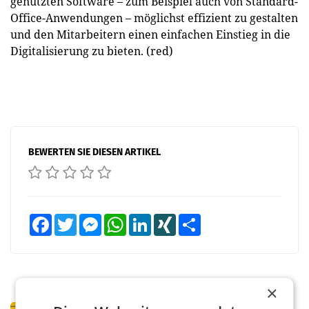
genutzten Software – zum Beispiel auch von Standard-
Office-Anwendungen – möglichst effizient zu gestalten
und den Mitarbeitern einen einfachen Einstieg in die
Digitalisierung zu bieten. (red)
BEWERTEN SIE DIESEN ARTIKEL
Facebook
Twitter
Messenger
WhatsApp
LinkedIn
XING
Teilen
×
PRIMENEWS