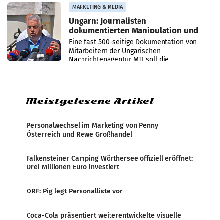
Anna Kalina-Mahr.
MARKETING & MEDIA
Ungarn: Journalisten
dokumentierten Manipulation und
Zensur
Eine fast 500-seitige Dokumentation von
Mitarbeitern der Ungarischen
Nachrichtenagentur MTI soll die
systematische Nachrichten-Manipulation und
Zensur bei der Agentur während der Zeit
Meistgelesene Artikel
Personalwechsel im Marketing von Penny
Österreich und Rewe Großhandel
Falkensteiner Camping Wörthersee offiziell eröffnet:
Drei Millionen Euro investiert
ORF: Pig legt Personalliste vor
Coca-Cola präsentiert weiterentwickelte visuelle