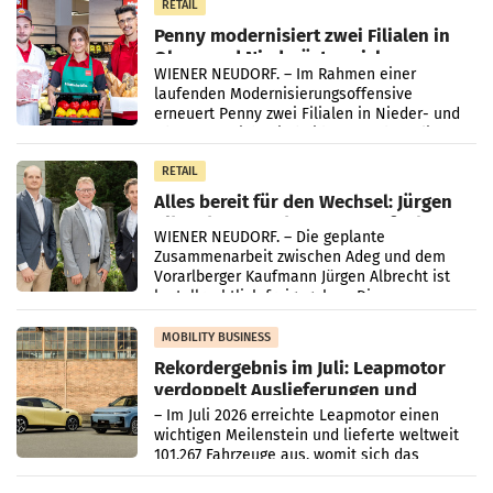
RETAIL
Penny modernisiert zwei Filialen in
Ober- und Niederösterreich
WIENER NEUDORF. – Im Rahmen einer
laufenden Modernisierungsoffensive
erneuert Penny zwei Filialen in Nieder- und
Oberösterreich. Die beiden Standorte liegen
in Haag sowie im rund
RETAIL
Alles bereit für den Wechsel: Jürgen
Albrecht setzt ab 1.1.2027 auf Adeg
WIENER NEUDORF. – Die geplante
Zusammenarbeit zwischen Adeg und dem
Vorarlberger Kaufmann Jürgen Albrecht ist
kartellrechtlich freigegeben: Die
Bundeswettbewerbsbehörde und der
Bundeskartellanwalt
MOBILITY BUSINESS
Rekordergebnis im Juli: Leapmotor
verdoppelt Auslieferungen und
überschreitet die 100.000er-Marke
– Im Juli 2026 erreichte Leapmotor einen
wichtigen Meilenstein und lieferte weltweit
101.267 Fahrzeuge aus, womit sich das
Ergebnis gegenüber Juli 2025 mehr als