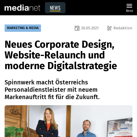
menu
NEWS
Menü
event
draw
20.05.2021
Redaktion
MARKETING & MEDIA
Neues Corporate Design,
Website-Relaunch und
moderne Digitalstrategie
Spinnwerk macht Österreichs
Personaldienstleister mit neuem
Markenauftritt fit für die Zukunft.