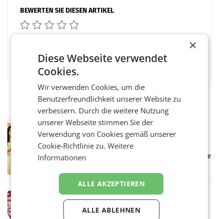
BEWERTEN SIE DIESEN ARTIKEL
×
Diese Webseite verwendet
Facebook
Twitter
Messenger
WhatsApp
LinkedIn
XING
Teilen
Cookies.
Wir verwenden Cookies, um die
Benutzerfreundlichkeit unserer Website zu
verbessern. Durch die weitere Nutzung
unserer Webseite stimmen Sie der
RETAIL
Verwendung von Cookies gemäß unserer
Eine Bühne für Zirkularität: ARA und
Müller informieren am POS über
Cookie-Richtlinie zu.
Weitere
Kreislauffähigkeit
Über den gesamten August hinweg rücken die
Informationen
Altstoff Recycling Austria AG (ARA) und der
Handelskonzern Müller die Initiative
„Kreislauf-Helden“ in allen österreichischen
ALLE AKZEPTIEREN
Müller-Filialen
RETAIL
Penny modernisiert zwei Filialen in
ALLE ABLEHNEN
Ober- und Niederösterreich