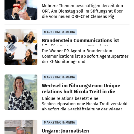
den SN gegen Vorwürfe
Mehrere Themen beschäftigen derzeit den
ORF. Am Dienstag soll im Stiftungsrat über
die vom neuen ORF-Chef Clemens Pig
vorgeschlagenen Besetzungen für die
Direktionen abgestimmt werden.
MARKETING & MEDIA
Brandenstein Communications ist
künftig Partner von OtterlyAI
Die Wiener PR-Agentur Brandenstein
Communications ist ab sofort Agenturpartner
der KI-Monitoring- und
Optimierungsplattform OtterlyAI. Damit baut
die Agentur ihr Leistungsportfolio
MARKETING & MEDIA
Wechsel im Führungsteam: Unique
relations holt Nicola Treitl in die
Geschäftsleitung
Unique relations besetzt eine
Schlüsselposition neu: Nicola Treitl verstärkt
ab sofort die Geschäftsleitung der Wiener
PR-Agentur an der Seite von Josef Kalina und
Anna Kalina-Mahr.
MARKETING & MEDIA
Ungarn: Journalisten