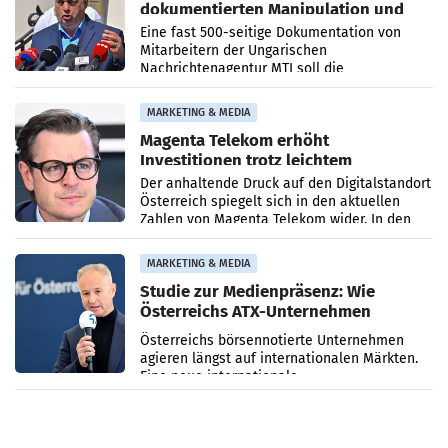
dokumentierten Manipulation und
Zensur
Eine fast 500-seitige Dokumentation von
Mitarbeitern der Ungarischen
Nachrichtenagentur MTI soll die
systematische Nachrichten-Manipulation und
Zensur bei der Agentur während der Zeit
MARKETING & MEDIA
Magenta Telekom erhöht
Investitionen trotz leichtem
Umsatzrückgang
Der anhaltende Druck auf den Digitalstandort
Österreich spiegelt sich in den aktuellen
Zahlen von Magenta Telekom wider. In den
ersten sechs Monaten des laufenden Jahres
verzeichnete
MARKETING & MEDIA
Studie zur Medienpräsenz: Wie
Österreichs ATX-Unternehmen
international wahrgenommen
Österreichs börsennotierte Unternehmen
werden
agieren längst auf internationalen Märkten.
Eine neue internationale
Medienresonanzanalyse untersucht die
weltweite Berichterstattung über