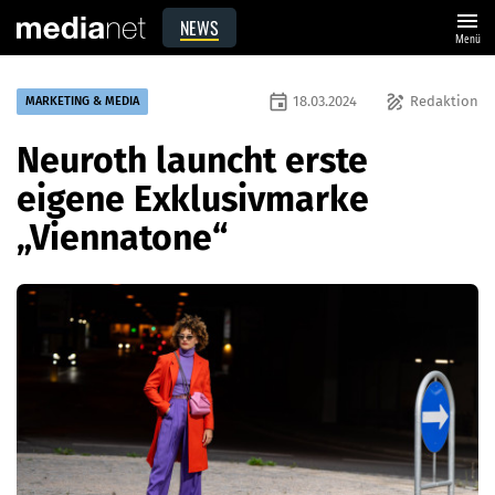
menu
NEWS
Menü
event
draw
18.03.2024
Redaktion
MARKETING & MEDIA
Neuroth launcht erste
eigene Exklusivmarke
„Viennatone“