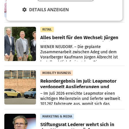
WIENER NEUDORF. – Im Rahmen einer
DETAILS ANZEIGEN
laufenden Modernisierungsoffensive
erneuert Penny zwei Filialen in Nieder- und
Oberösterreich. Die beiden Standorte liegen
in Haag sowie im rund
RETAIL
Alles bereit für den Wechsel: Jürgen
Albrecht setzt ab 1.1.2027 auf Adeg
WIENER NEUDORF. – Die geplante
Zusammenarbeit zwischen Adeg und dem
Vorarlberger Kaufmann Jürgen Albrecht ist
kartellrechtlich freigegeben: Die
Bundeswettbewerbsbehörde und der
Bundeskartellanwalt
MOBILITY BUSINESS
Rekordergebnis im Juli: Leapmotor
verdoppelt Auslieferungen und
überschreitet die 100.000er-Marke
– Im Juli 2026 erreichte Leapmotor einen
wichtigen Meilenstein und lieferte weltweit
101.267 Fahrzeuge aus, womit sich das
Ergebnis gegenüber Juli 2025 mehr als
verdoppelte (+102
MARKETING & MEDIA
Stiftungsrat Lederer wehrt sich in