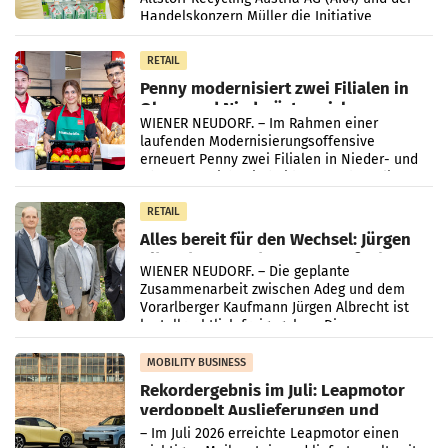
Handelskonzern Müller die Initiative
„Kreislauf-Helden“ in allen österreichischen
Müller-Filialen
RETAIL
Penny modernisiert zwei Filialen in
Ober- und Niederösterreich
WIENER NEUDORF. – Im Rahmen einer
laufenden Modernisierungsoffensive
erneuert Penny zwei Filialen in Nieder- und
Oberösterreich. Die beiden Standorte liegen
in Haag sowie im rund
RETAIL
Alles bereit für den Wechsel: Jürgen
Albrecht setzt ab 1.1.2027 auf Adeg
WIENER NEUDORF. – Die geplante
Zusammenarbeit zwischen Adeg und dem
Vorarlberger Kaufmann Jürgen Albrecht ist
kartellrechtlich freigegeben: Die
Bundeswettbewerbsbehörde und der
Bundeskartellanwalt
MOBILITY BUSINESS
Rekordergebnis im Juli: Leapmotor
verdoppelt Auslieferungen und
überschreitet die 100.000er-Marke
– Im Juli 2026 erreichte Leapmotor einen