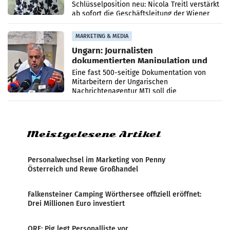
Schlüsselposition neu: Nicola Treitl verstärkt
ab sofort die Geschäftsleitung der Wiener
PR-Agentur an der Seite von Josef Kalina und
Anna Kalina-Mahr.
MARKETING & MEDIA
Ungarn: Journalisten
dokumentierten Manipulation und
Zensur
Eine fast 500-seitige Dokumentation von
Mitarbeitern der Ungarischen
Nachrichtenagentur MTI soll die
systematische Nachrichten-Manipulation und
Zensur bei der Agentur während der Zeit
Meistgelesene Artikel
Personalwechsel im Marketing von Penny
Österreich und Rewe Großhandel
Falkensteiner Camping Wörthersee offiziell eröffnet:
Drei Millionen Euro investiert
ORF: Pig legt Personalliste vor