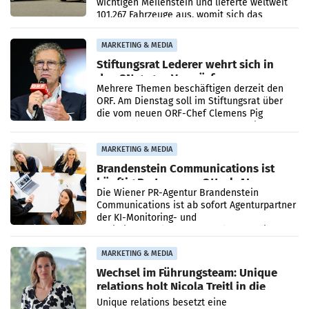
wichtigen Meilenstein und lieferte weltweit
101.267 Fahrzeuge aus, womit sich das
Ergebnis gegenüber Juli 2025 mehr als
verdoppelte (+102
MARKETING & MEDIA
Stiftungsrat Lederer wehrt sich in
den SN gegen Vorwürfe
Mehrere Themen beschäftigen derzeit den
ORF. Am Dienstag soll im Stiftungsrat über
die vom neuen ORF-Chef Clemens Pig
vorgeschlagenen Besetzungen für die
Direktionen abgestimmt werden.
MARKETING & MEDIA
Brandenstein Communications ist
künftig Partner von OtterlyAI
Die Wiener PR-Agentur Brandenstein
Communications ist ab sofort Agenturpartner
der KI-Monitoring- und
Optimierungsplattform OtterlyAI. Damit baut
die Agentur ihr Leistungsportfolio
MARKETING & MEDIA
Wechsel im Führungsteam: Unique
relations holt Nicola Treitl in die
Geschäftsleitung
Unique relations besetzt eine