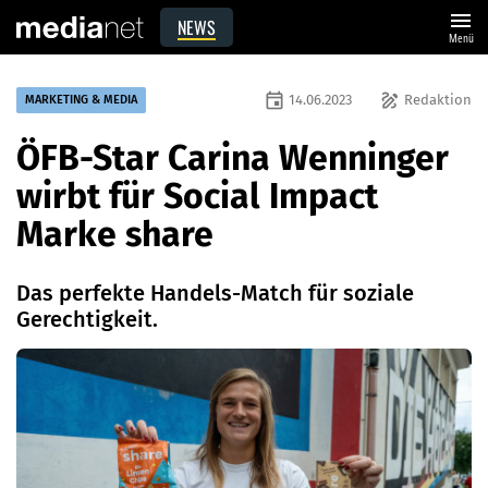
menu
NEWS
Menü
event
draw
14.06.2023
Redaktion
MARKETING & MEDIA
ÖFB-Star Carina Wenninger
wirbt für Social Impact
Marke share
Das perfekte Handels-Match für soziale
Gerechtigkeit.