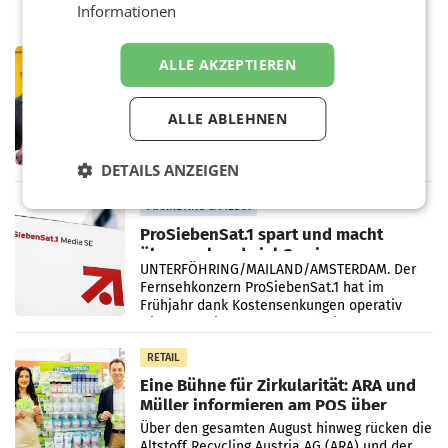
Informationen
PRIMENEWS
ALLE AKZEPTIEREN
Österreichische Post: Umsatzplus im
ersten Halbjahr trotz schwachem
ALLE ABLEHNEN
Briefgeschäft
WIEN Die Österreichische Post AG hat im
ersten Halbjahr 2026 einen Konzernumsatz
von 1.544,0 Mio. EUR erwirtschaftet, was
DETAILS ANZEIGEN
einem Plus von 3,8 Prozent gegenüber dem
Vergleichszeitraum
MARKETING & MEDIA
ProSiebenSat.1 spart und macht
überraschend viel Gewinn
UNTERFÖHRING/MAILAND/AMSTERDAM. Der
Fernsehkonzern ProSiebenSat.1 hat im
Frühjahr dank Kostensenkungen operativ
wieder Gewinn gemacht und die
Markterwartung deutlich übertroffen.
RETAIL
Eine Bühne für Zirkularität: ARA und
Müller informieren am POS über
Kreislauffähigkeit
Über den gesamten August hinweg rücken die
Altstoff Recycling Austria AG (ARA) und der