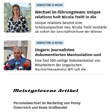
die Agentur ihr Leistungsportfolio
MARKETING & MEDIA
Wechsel im Führungsteam: Unique
relations holt Nicola Treitl in die
Geschäftsleitung
Unique relations besetzt eine
Schlüsselposition neu: Nicola Treitl verstärkt
ab sofort die Geschäftsleitung der Wiener
PR-Agentur an der Seite von Josef Kalina und
Anna Kalina-Mahr.
MARKETING & MEDIA
Ungarn: Journalisten
dokumentierten Manipulation und
Zensur
Eine fast 500-seitige Dokumentation von
Mitarbeitern der Ungarischen
Nachrichtenagentur MTI soll die
systematische Nachrichten-Manipulation und
Zensur bei der Agentur während der Zeit
Meistgelesene Artikel
Personalwechsel im Marketing von Penny
Österreich und Rewe Großhandel