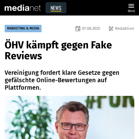
menu
NEWS
Menü
event
draw
07.08.2025
Redaktion
MARKETING & MEDIA
ÖHV kämpft gegen Fake
Reviews
Vereinigung fordert klare Gesetze gegen
gefälschte Online-Bewertungen auf
Plattformen.