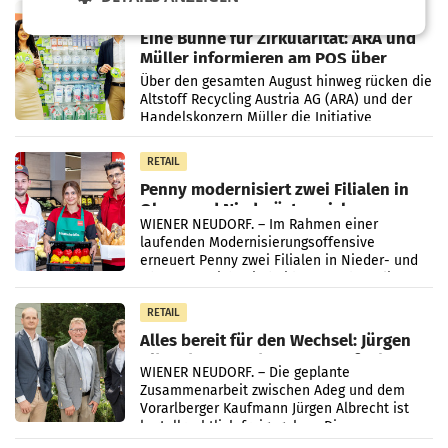
RETAIL
Eine Bühne für Zirkularität: ARA und
Müller informieren am POS über
Kreislauffähigkeit
Über den gesamten August hinweg rücken die
Altstoff Recycling Austria AG (ARA) und der
Handelskonzern Müller die Initiative
„Kreislauf-Helden“ in allen österreichischen
Müller-Filialen
RETAIL
Penny modernisiert zwei Filialen in
Ober- und Niederösterreich
WIENER NEUDORF. – Im Rahmen einer
laufenden Modernisierungsoffensive
erneuert Penny zwei Filialen in Nieder- und
Oberösterreich. Die beiden Standorte liegen
in Haag sowie im rund
RETAIL
Alles bereit für den Wechsel: Jürgen
Albrecht setzt ab 1.1.2027 auf Adeg
WIENER NEUDORF. – Die geplante
Zusammenarbeit zwischen Adeg und dem
Vorarlberger Kaufmann Jürgen Albrecht ist
kartellrechtlich freigegeben: Die
Bundeswettbewerbsbehörde und der