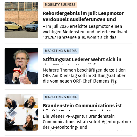
Bundeskartellanwalt
MOBILITY BUSINESS
Rekordergebnis im Juli: Leapmotor
verdoppelt Auslieferungen und
überschreitet die 100.000er-Marke
– Im Juli 2026 erreichte Leapmotor einen
wichtigen Meilenstein und lieferte weltweit
101.267 Fahrzeuge aus, womit sich das
Ergebnis gegenüber Juli 2025 mehr als
verdoppelte (+102
MARKETING & MEDIA
Stiftungsrat Lederer wehrt sich in
den SN gegen Vorwürfe
Mehrere Themen beschäftigen derzeit den
ORF. Am Dienstag soll im Stiftungsrat über
die vom neuen ORF-Chef Clemens Pig
vorgeschlagenen Besetzungen für die
Direktionen abgestimmt werden.
MARKETING & MEDIA
Brandenstein Communications ist
künftig Partner von OtterlyAI
Die Wiener PR-Agentur Brandenstein
Communications ist ab sofort Agenturpartner
der KI-Monitoring- und
Optimierungsplattform OtterlyAI. Damit baut