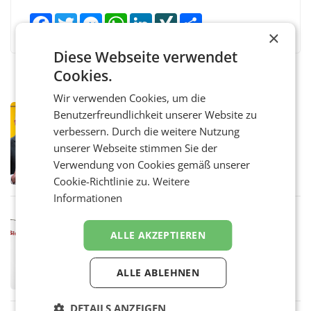
Facebook
Twitter
Messenger
WhatsApp
LinkedIn
XING
Teilen
×
Diese Webseite verwendet
Cookies.
Wir verwenden Cookies, um die
PRIMENEWS
Benutzerfreundlichkeit unserer Website zu
Österreichische Post: Umsatzplus im
verbessern. Durch die weitere Nutzung
ersten Halbjahr trotz schwachem
unserer Webseite stimmen Sie der
Briefgeschäft
WIEN Die Österreichische Post AG hat im
Verwendung von Cookies gemäß unserer
ersten Halbjahr 2026 einen Konzernumsatz
Cookie-Richtlinie zu.
Weitere
von 1.544,0 Mio. EUR erwirtschaftet, was
einem Plus von 3,8 Prozent gegenüber dem
Informationen
Vergleichszeitraum
MARKETING & MEDIA
ProSiebenSat.1 spart und macht
ALLE AKZEPTIEREN
überraschend viel Gewinn
UNTERFÖHRING/MAILAND/AMSTERDAM. Der
Fernsehkonzern ProSiebenSat.1 hat im
ALLE ABLEHNEN
Frühjahr dank Kostensenkungen operativ
wieder Gewinn gemacht und die
Markterwartung deutlich übertroffen.
DETAILS ANZEIGEN