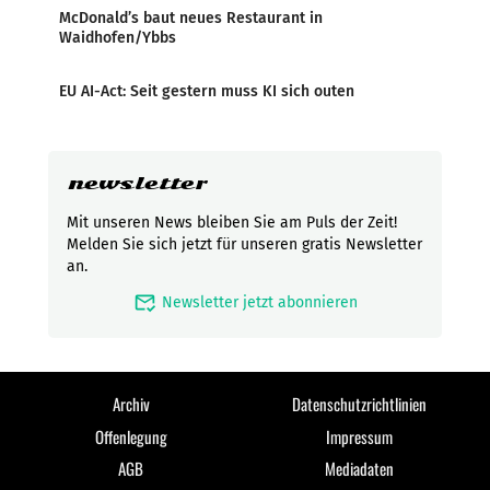
McDonald’s baut neues Restaurant in
Waidhofen/Ybbs
EU AI-Act: Seit gestern muss KI sich outen
newsletter
Mit unseren News bleiben Sie am Puls der Zeit!
Melden Sie sich jetzt für unseren gratis Newsletter
an.
mark_email_read
Newsletter jetzt abonnieren
Archiv
Datenschutzrichtlinien
Offenlegung
Impressum
AGB
Mediadaten