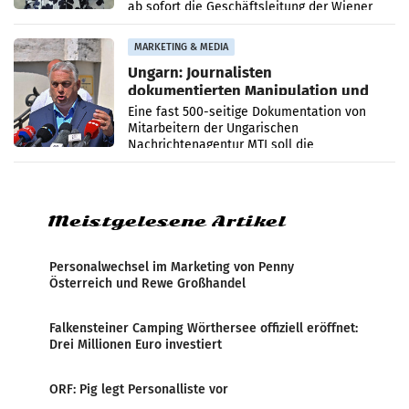
ab sofort die Geschäftsleitung der Wiener
PR-Agentur an der Seite von Josef Kalina und
Anna Kalina-Mahr.
MARKETING & MEDIA
Ungarn: Journalisten
dokumentierten Manipulation und
Zensur
Eine fast 500-seitige Dokumentation von
Mitarbeitern der Ungarischen
Nachrichtenagentur MTI soll die
systematische Nachrichten-Manipulation und
Zensur bei der Agentur während der Zeit
Meistgelesene Artikel
Personalwechsel im Marketing von Penny
Österreich und Rewe Großhandel
Falkensteiner Camping Wörthersee offiziell eröffnet:
Drei Millionen Euro investiert
ORF: Pig legt Personalliste vor