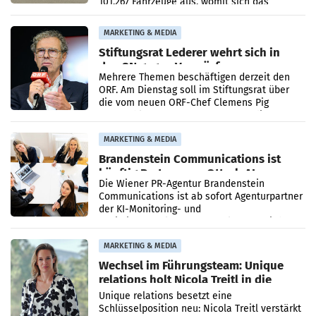
101.267 Fahrzeuge aus, womit sich das
Ergebnis gegenüber Juli 2025 mehr als
verdoppelte (+102
MARKETING & MEDIA
Stiftungsrat Lederer wehrt sich in
den SN gegen Vorwürfe
Mehrere Themen beschäftigen derzeit den
ORF. Am Dienstag soll im Stiftungsrat über
die vom neuen ORF-Chef Clemens Pig
vorgeschlagenen Besetzungen für die
Direktionen abgestimmt werden.
MARKETING & MEDIA
Brandenstein Communications ist
künftig Partner von OtterlyAI
Die Wiener PR-Agentur Brandenstein
Communications ist ab sofort Agenturpartner
der KI-Monitoring- und
Optimierungsplattform OtterlyAI. Damit baut
die Agentur ihr Leistungsportfolio
MARKETING & MEDIA
Wechsel im Führungsteam: Unique
relations holt Nicola Treitl in die
Geschäftsleitung
Unique relations besetzt eine
Schlüsselposition neu: Nicola Treitl verstärkt