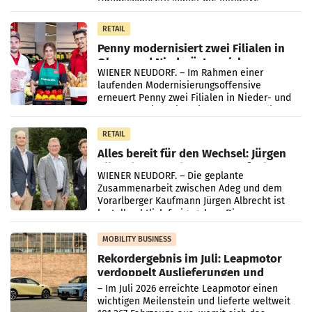
„Kreislauf-Helden“ in allen österreichischen
Müller-Filialen
RETAIL
Penny modernisiert zwei Filialen in
Ober- und Niederösterreich
WIENER NEUDORF. – Im Rahmen einer
laufenden Modernisierungsoffensive
erneuert Penny zwei Filialen in Nieder- und
Oberösterreich. Die beiden Standorte liegen
in Haag sowie im rund
RETAIL
Alles bereit für den Wechsel: Jürgen
Albrecht setzt ab 1.1.2027 auf Adeg
WIENER NEUDORF. – Die geplante
Zusammenarbeit zwischen Adeg und dem
Vorarlberger Kaufmann Jürgen Albrecht ist
kartellrechtlich freigegeben: Die
Bundeswettbewerbsbehörde und der
Bundeskartellanwalt
MOBILITY BUSINESS
Rekordergebnis im Juli: Leapmotor
verdoppelt Auslieferungen und
überschreitet die 100.000er-Marke
– Im Juli 2026 erreichte Leapmotor einen
wichtigen Meilenstein und lieferte weltweit