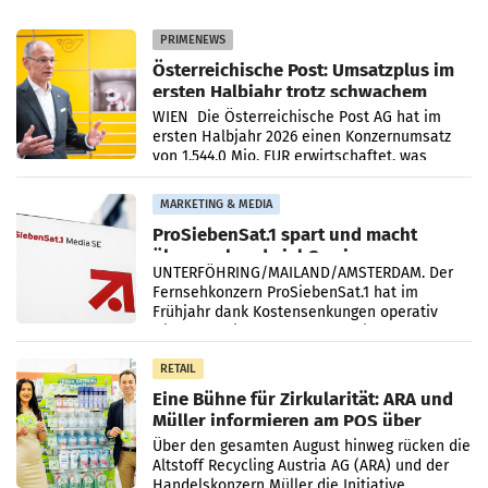
PRIMENEWS
Österreichische Post: Umsatzplus im
ersten Halbjahr trotz schwachem
Briefgeschäft
WIEN Die Österreichische Post AG hat im
ersten Halbjahr 2026 einen Konzernumsatz
von 1.544,0 Mio. EUR erwirtschaftet, was
einem Plus von 3,8 Prozent gegenüber dem
Vergleichszeitraum
MARKETING & MEDIA
ProSiebenSat.1 spart und macht
überraschend viel Gewinn
UNTERFÖHRING/MAILAND/AMSTERDAM. Der
Fernsehkonzern ProSiebenSat.1 hat im
Frühjahr dank Kostensenkungen operativ
wieder Gewinn gemacht und die
Markterwartung deutlich übertroffen.
RETAIL
Eine Bühne für Zirkularität: ARA und
Müller informieren am POS über
Kreislauffähigkeit
Über den gesamten August hinweg rücken die
Altstoff Recycling Austria AG (ARA) und der
Handelskonzern Müller die Initiative