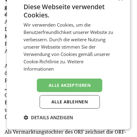
Diese Webseite verwendet
gesellschaftlicher Relevanz bis zu Hochkultur von
Cookies.
den heimischen Bühnen
Aktuellen Gesellschaftsthemen widmen sich neue
Wir verwenden Cookies, um die
Dokumentationen wie „Zwischen Wolf und
Benutzerfreundlichkeit unserer Website zu
Klimawandel – Tiroler Almen unter Druck“, „Der
verbessern. Durch die weitere Nutzung
Papst und seine Diplomatie“ und „Gesellschaft ohne
unserer Webseite stimmen Sie der
Arbeiter“.
Verwendung von Cookies gemäß unserer
Cookie-Richtlinie zu.
Weitere
Aktuelle Höhepunkte aus der vielfältigen
Informationen
österreichischen Kulturlandschaft präsentieren die
Produktionen „Carmen – Oper im Steinbruch 2023“,
ALLE AKZEPTIEREN
„Beethovens ‚Eroica‘ – Styriarte 2023“, „Don Carlo –
Oper Klosterneuburg 2023“, „Internationale
ALLE ABLEHNEN
Barocktage Stift Melk 2023 – Der Tag des Gerichts“
und „Winterklang Salzburg – Amadeus, Amadeus“.
Über die ORF-Enterprise
DETAILS ANZEIGEN
Als Vermarktungstochter des ORF zeichnet die ORF-