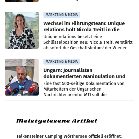
Optimierungsplattform OtterlyAI. Damit baut
die Agentur ihr Leistungsportfolio
MARKETING & MEDIA
Wechsel im Führungsteam: Unique
relations holt Nicola Treitl in die
Geschäftsleitung
Unique relations besetzt eine
Schlüsselposition neu: Nicola Treitl verstärkt
ab sofort die Geschäftsleitung der Wiener
PR-Agentur an der Seite von Josef Kalina und
Anna Kalina-Mahr.
MARKETING & MEDIA
Ungarn: Journalisten
dokumentierten Manipulation und
Zensur
Eine fast 500-seitige Dokumentation von
Mitarbeitern der Ungarischen
Nachrichtenagentur MTI soll die
systematische Nachrichten-Manipulation und
Zensur bei der Agentur während der Zeit
Meistgelesene Artikel
Falkensteiner Camping Wörthersee offiziell eröffnet: