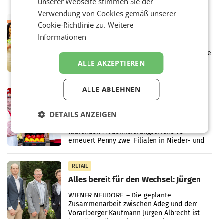
unserer Webseite stimmen Sie der
wieder Gewinn gemacht und die
Markterwartung deutlich übertroffen.
Verwendung von Cookies gemäß unserer
RETAIL
Cookie-Richtlinie zu.
Weitere
Eine Bühne für Zirkularität: ARA und
Informationen
Müller informieren am POS über
Kreislauffähigkeit
Über den gesamten August hinweg rücken die
Altstoff Recycling Austria AG (ARA) und der
ALLE AKZEPTIEREN
Handelskonzern Müller die Initiative
„Kreislauf-Helden“ in allen österreichischen
Müller-Filialen
ALLE ABLEHNEN
RETAIL
Penny modernisiert zwei Filialen in
DETAILS ANZEIGEN
Ober- und Niederösterreich
WIENER NEUDORF. – Im Rahmen einer
laufenden Modernisierungsoffensive
erneuert Penny zwei Filialen in Nieder- und
Oberösterreich. Die beiden Standorte liegen
in Haag sowie im rund
RETAIL
Alles bereit für den Wechsel: Jürgen
Albrecht setzt ab 1.1.2027 auf Adeg
WIENER NEUDORF. – Die geplante
Zusammenarbeit zwischen Adeg und dem
Vorarlberger Kaufmann Jürgen Albrecht ist