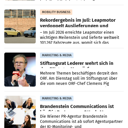
kartellrechtlich freigegeben: Die
Bundeswettbewerbsbehörde und der
Bundeskartellanwalt
MOBILITY BUSINESS
Rekordergebnis im Juli: Leapmotor
verdoppelt Auslieferungen und
überschreitet die 100.000er-Marke
– Im Juli 2026 erreichte Leapmotor einen
wichtigen Meilenstein und lieferte weltweit
101.267 Fahrzeuge aus, womit sich das
Ergebnis gegenüber Juli 2025 mehr als
verdoppelte (+102
MARKETING & MEDIA
Stiftungsrat Lederer wehrt sich in
den SN gegen Vorwürfe
Mehrere Themen beschäftigen derzeit den
ORF. Am Dienstag soll im Stiftungsrat über
die vom neuen ORF-Chef Clemens Pig
vorgeschlagenen Besetzungen für die
Direktionen abgestimmt werden.
MARKETING & MEDIA
Brandenstein Communications ist
künftig Partner von OtterlyAI
Die Wiener PR-Agentur Brandenstein
Communications ist ab sofort Agenturpartner
der KI-Monitoring- und