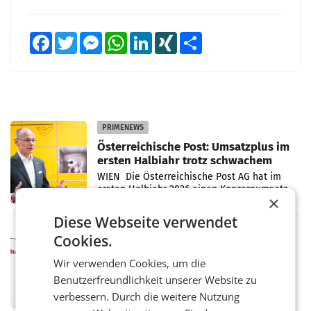
Facebook
Twitter
Messenger
WhatsApp
LinkedIn
XING
Teilen
PRIMENEWS
Österreichische Post: Umsatzplus im
ersten Halbjahr trotz schwachem
Briefgeschäft
WIEN Die Österreichische Post AG hat im
ersten Halbjahr 2026 einen Konzernumsatz
×
von 1.544,0 Mio. EUR erwirtschaftet, was
einem Plus von 3,8 Prozent gegenüber dem
Diese Webseite verwendet
Vergleichszeitraum
MARKETING & MEDIA
Cookies.
ProSiebenSat.1 spart und macht
Wir verwenden Cookies, um die
überraschend viel Gewinn
UNTERFÖHRING/MAILAND/AMSTERDAM. Der
Benutzerfreundlichkeit unserer Website zu
Fernsehkonzern ProSiebenSat.1 hat im
verbessern. Durch die weitere Nutzung
Frühjahr dank Kostensenkungen operativ