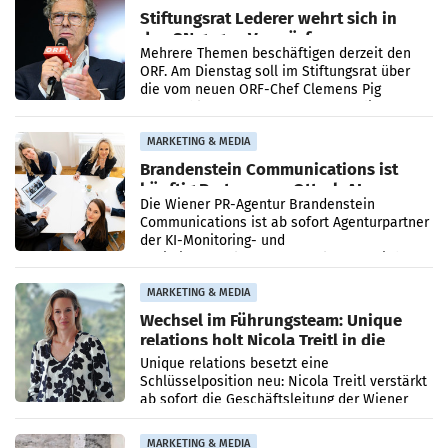
Stiftungsrat Lederer wehrt sich in
den SN gegen Vorwürfe
Mehrere Themen beschäftigen derzeit den
ORF. Am Dienstag soll im Stiftungsrat über
die vom neuen ORF-Chef Clemens Pig
vorgeschlagenen Besetzungen für die
Direktionen abgestimmt werden.
MARKETING & MEDIA
Brandenstein Communications ist
künftig Partner von OtterlyAI
Die Wiener PR-Agentur Brandenstein
Communications ist ab sofort Agenturpartner
der KI-Monitoring- und
Optimierungsplattform OtterlyAI. Damit baut
die Agentur ihr Leistungsportfolio
MARKETING & MEDIA
Wechsel im Führungsteam: Unique
relations holt Nicola Treitl in die
Geschäftsleitung
Unique relations besetzt eine
Schlüsselposition neu: Nicola Treitl verstärkt
ab sofort die Geschäftsleitung der Wiener
PR-Agentur an der Seite von Josef Kalina und
Anna Kalina-Mahr.
MARKETING & MEDIA