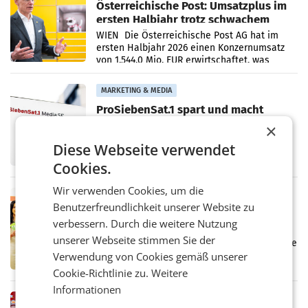
Österreichische Post: Umsatzplus im
ersten Halbjahr trotz schwachem
Briefgeschäft
WIEN Die Österreichische Post AG hat im
ersten Halbjahr 2026 einen Konzernumsatz
von 1.544,0 Mio. EUR erwirtschaftet, was
einem Plus von 3,8 Prozent gegenüber dem
Vergleichszeitraum
MARKETING & MEDIA
ProSiebenSat.1 spart und macht
überraschend viel Gewinn
×
UNTERFÖHRING/MAILAND/AMSTERDAM. Der
Fernsehkonzern ProSiebenSat.1 hat im
Diese Webseite verwendet
Frühjahr dank Kostensenkungen operativ
Cookies.
wieder Gewinn gemacht und die
Markterwartung deutlich übertroffen.
Wir verwenden Cookies, um die
RETAIL
Benutzerfreundlichkeit unserer Website zu
Eine Bühne für Zirkularität: ARA und
verbessern. Durch die weitere Nutzung
Müller informieren am POS über
unserer Webseite stimmen Sie der
Kreislauffähigkeit
Über den gesamten August hinweg rücken die
Altstoff Recycling Austria AG (ARA) und der
Verwendung von Cookies gemäß unserer
Handelskonzern Müller die Initiative
Cookie-Richtlinie zu.
Weitere
„Kreislauf-Helden“ in allen österreichischen
Informationen
Müller-Filialen
RETAIL