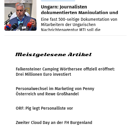
Ungarn: Journalisten
dokumentierten Manipulation und
Zensur
Eine fast 500-seitige Dokumentation von
Mitarbeitern der Ungarischen
Nachrichtenagentur MTI soll die
systematische Nachrichten-Manipulation und
Zensur bei der Agentur während der Zeit
Meistgelesene Artikel
Falkensteiner Camping Wörthersee offiziell eröffnet:
Drei Millionen Euro investiert
Personalwechsel im Marketing von Penny
Österreich und Rewe Großhandel
ORF: Pig legt Personalliste vor
Zweiter Cloud Day an der FH Burgenland