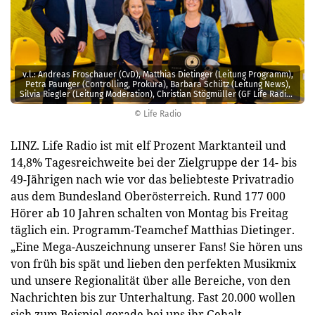
v.l.: Andreas Froschauer (CvD), Matthias Dietinger (Leitung Programm),
Petra Paunger (Controlling, Prokura), Barbara Schütz (Leitung News),
Silvia Riegler (Leitung Moderation), Christian Stögmüller (GF Life Radio),
Joachim Ackerl (Leitung Verkauf).
© Life Radio
LINZ. Life Radio ist mit elf Prozent Marktanteil und
14,8% Tagesreichweite bei der Zielgruppe der 14- bis
49-Jährigen nach wie vor das beliebteste Privatradio
aus dem Bundesland Oberösterreich. Rund 177 000
Hörer ab 10 Jahren schalten von Montag bis Freitag
täglich ein. Programm-Teamchef Matthias Dietinger.
„Eine Mega-Auszeichnung unserer Fans! Sie hören uns
von früh bis spät und lieben den perfekten Musikmix
und unsere Regionalität über alle Bereiche, von den
Nachrichten bis zur Unterhaltung. Fast 20.000 wollen
sich zum Beispiel gerade bei uns ihr Gehalt