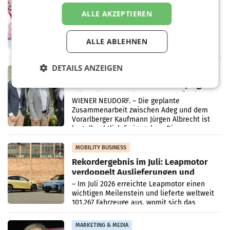
Penny modernisiert zwei Filialen in
ALLE AKZEPTIEREN
Ober- und Niederösterreich
WIENER NEUDORF. – Im Rahmen einer
laufenden Modernisierungsoffensive
ALLE ABLEHNEN
erneuert Penny zwei Filialen in Nieder- und
Oberösterreich. Die beiden Standorte liegen
in Haag sowie im rund
DETAILS ANZEIGEN
RETAIL
Alles bereit für den Wechsel: Jürgen
Albrecht setzt ab 1.1.2027 auf Adeg
WIENER NEUDORF. – Die geplante
Zusammenarbeit zwischen Adeg und dem
Vorarlberger Kaufmann Jürgen Albrecht ist
kartellrechtlich freigegeben: Die
Bundeswettbewerbsbehörde und der
Bundeskartellanwalt
MOBILITY BUSINESS
Rekordergebnis im Juli: Leapmotor
verdoppelt Auslieferungen und
überschreitet die 100.000er-Marke
– Im Juli 2026 erreichte Leapmotor einen
wichtigen Meilenstein und lieferte weltweit
101.267 Fahrzeuge aus, womit sich das
Ergebnis gegenüber Juli 2025 mehr als
verdoppelte (+102
MARKETING & MEDIA