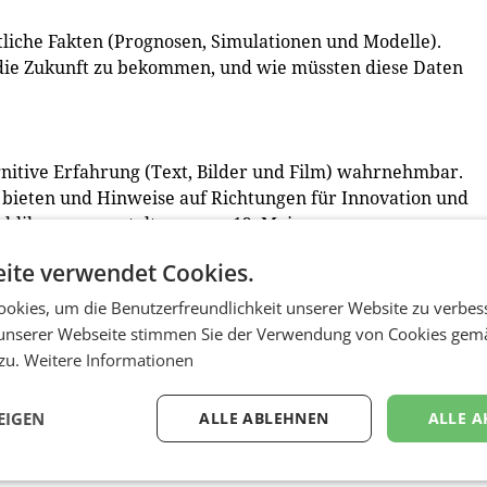
liche Fakten (Prognosen, Simulationen und Modelle).
 die Zukunft zu bekommen, und wie müssten diese Daten
tive Erfahrung (Text, Bilder und Film) wahrnehmbar.
e bieten und Hinweise auf Richtungen für Innovation und
ublikumsveranstaltung vom 12. Mai.
ite verwendet Cookies.
e Erfahrungen (Körper, Objekte und Raum) oder
okies, um die Benutzerfreundlichkeit unserer Website zu verbes
he Bedingungen sind notwendig, um greifbare
unserer Webseite stimmen Sie der Verwendung von Cookies gem
t sie zur Umsetzung führen?
 zu.
Weitere Informationen
en.
EIGEN
ALLE ABLEHNEN
ALLE A
e bitte
https://desiredfutures.c-fd.eu/program.pdf