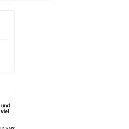
t und
viel
ND/AMSTERDAM.