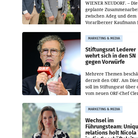
WIENER NEUDORF. – Die
geplante Zusammenarbei
zwischen Adeg und dem
Vorarlberger Kaufmann 
Albrecht ist kartellrechtl
freigegeben: Die
MARKETING & MEDIA
Bundeswettbewerbsbeh
und der Bundeskartellan
Stiftungsrat Lederer
wehrt sich in den SN
gegen Vorwürfe
Mehrere Themen beschä
derzeit den ORF. Am Die
soll im Stiftungsrat über 
vom neuen ORF-Chef Cl
Pig vorgeschlagenen
Besetzungen für die
MARKETING & MEDIA
Direktionen abgestimmt
werden.
Wechsel im
Führungsteam: Uniq
relations holt Nicola 