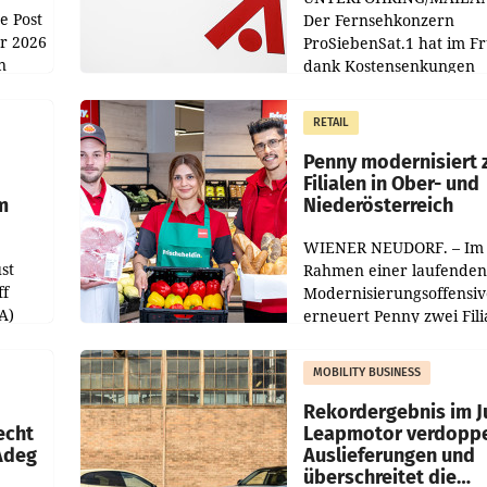
e Post
Der Fernsehkonzern
hr 2026
ProSiebenSat.1 hat im F
n
dank Kostensenkungen
operativ wieder Gewinn
m Plus
gemacht und die
RETAIL
er
Markterwartung deutlic
übertroffen.
Penny modernisiert 
Filialen in Ober- und
m
Niederösterreich
WIENER NEUDORF. – Im
st
Rahmen einer laufenden
ff
Modernisierungsoffensiv
A)
erneuert Penny zwei Fili
Nieder- und Oberösterre
slauf-
Die beiden Standorte lie
MOBILITY BUSINESS
Haag sowie im rund
ilialen
Rekordergebnis im Ju
echt
Leapmotor verdoppe
 Adeg
Auslieferungen und
überschreitet die