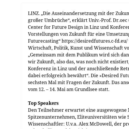
LINZ. „Die Auseinandersetzung mit der Zukun
großer Umbrüche“, erklärt Univ.-Prof. Dr.oe
Center for Future Design in Linz und Konfere
Vorstellungen von Zukunft für eine Umsetzun
Futurecasting“ https://desiredfutures.c-fd.e
Wirtschaft, Politik, Kunst und Wissenschaft v
„Gemeinsam mit dem Publikum wird sich dann
wir Zukunft, also das, was noch nicht existiert
Konferenz in Linz und der anschließende Ret
dabei erfolgreich bewährt“. Die »Desired Fut
sechsten Mal mit Fragen der Zukunft. Das an
vom 12. – 14. Mai am Grundlsee statt.
Top Speakers
Den Teilnehmer erwartet eine ausgewogene M
Spitzenunternehmen, Eliteuniversitäten wie 
Wissenschaftler: U.v.a. Alex McDowell, der pr