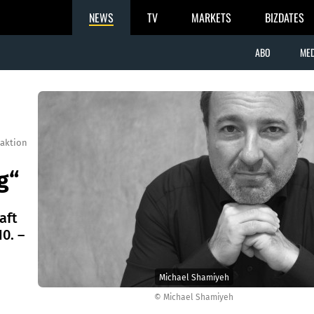
NEWS
TV
MARKETS
BIZDATES
ABO
MED
aktion
g“
aft
10. –
Michael Shamiyeh
© Michael Shamiyeh