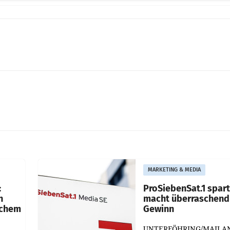
MARKETING & MEDIA
:
ProSiebenSat.1 spar
n
macht überraschend 
achem
Gewinn
UNTERFÖHRING/MAILA