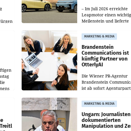
100.000er-Marke
– Im Juli 2026 erreichte
t
Leapmotor einen wichti
Meilenstein und lieferte
Jürgen
weltweit 101.267 Fahrze
ich
aus, womit sich das Erge
MARKETING & MEDIA
gegenüber Juli 2025 meh
örde
verdoppelte (+102
walt
Brandenstein
Communications ist
künftig Partner von
OtterlyAI
ftigen
Die Wiener PR-Agentur
nstag
Brandenstein Communica
die
ist ab sofort Agenturpar
emens
der KI-Monitoring- und
Optimierungsplattform
MARKETING & MEDIA
OtterlyAI. Damit baut di
Agentur ihr Leistungspor
Ungarn: Journalisten
ue
dokumentierten
Treitl
Manipulation und Ze