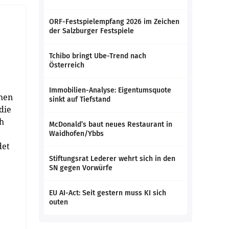
ORF-Festspielempfang 2026 im Zeichen
der Salzburger Festspiele
Tchibo bringt Ube-Trend nach
Österreich
Immobilien-Analyse: Eigentumsquote
chen
sinkt auf Tiefstand
die
h
McDonald’s baut neues Restaurant in
Waidhofen/Ybbs
det
Stiftungsrat Lederer wehrt sich in den
SN gegen Vorwürfe
EU AI-Act: Seit gestern muss KI sich
outen