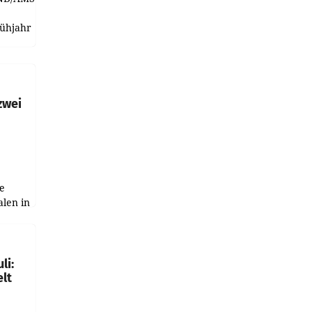
rühjahr
h
zwei
e
alen in
ich.
gen in
li:
lt