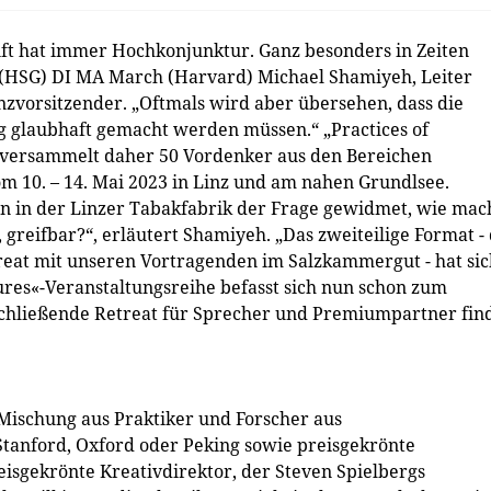
ft hat immer Hochkonjunktur. Ganz besonders in Zeiten
c (HSG) DI MA March (Harvard) Michael Shamiyeh, Leiter
nzvorsitzender. „Oftmals wird aber übersehen, dass die
g glaubhaft gemacht werden müssen.“ „Practices of
u/ versammelt daher 50 Vordenker aus den Bereichen
om 10. – 14. Mai 2023 in Linz und am nahen Grundlsee.
 in der Linzer Tabakfabrik der Frage gewidmet, wie ma
, greifbar?“, erläutert Shamiyeh. „Das zweiteilige Format - 
reat mit unseren Vortragenden im Salzkammergut - hat sic
ures«-Veranstaltungsreihe befasst sich nun schon zum
schließende Retreat für Sprecher und Premiumpartner fin
ischung aus Praktiker und Forscher aus
Stanford, Oxford oder Peking sowie preisgekrönte
eisgekrönte Kreativdirektor, der Steven Spielbergs