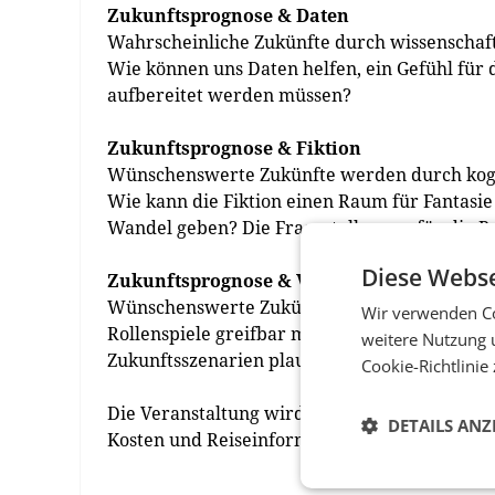
Zukunftsprognose & Daten
Wahrscheinliche Zukünfte durch wissenschaft
Wie können uns Daten helfen, ein Gefühl für
aufbereitet werden müssen?
Zukunftsprognose & Fiktion
Wünschenswerte Zukünfte werden durch kogni
Wie kann die Fiktion einen Raum für Fantasi
Wandel geben? Die Fragestellungen für die P
Diese Webse
Zukunftsprognose & Vermittlung
Wünschenswerte Zukünfte durch unmittelbar
Wir verwenden Co
Rollenspiele greifbar machen (Spiele). Welc
weitere Nutzung 
Zukunftsszenarien plausibel zu machen, dami
Cookie-Richtlinie
Die Veranstaltung wird auf Englisch abgehalt
DETAILS ANZ
Kosten und Reiseinformationen entnehmen Si