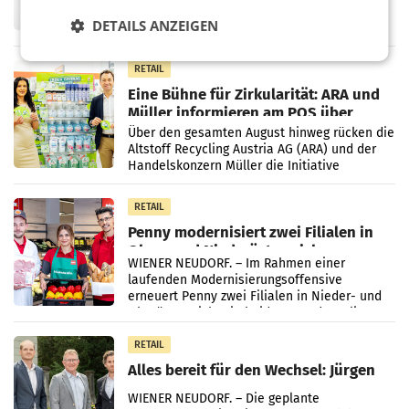
Fernsehkonzern ProSiebenSat.1 hat im
Frühjahr dank Kostensenkungen operativ
DETAILS ANZEIGEN
wieder Gewinn gemacht und die
Markterwartung deutlich übertroffen.
RETAIL
Eine Bühne für Zirkularität: ARA und
Müller informieren am POS über
Kreislauffähigkeit
Über den gesamten August hinweg rücken die
Altstoff Recycling Austria AG (ARA) und der
Handelskonzern Müller die Initiative
„Kreislauf-Helden“ in allen österreichischen
Müller-Filialen
RETAIL
Penny modernisiert zwei Filialen in
Ober- und Niederösterreich
WIENER NEUDORF. – Im Rahmen einer
laufenden Modernisierungsoffensive
erneuert Penny zwei Filialen in Nieder- und
Oberösterreich. Die beiden Standorte liegen
in Haag sowie im rund
RETAIL
Alles bereit für den Wechsel: Jürgen
Albrecht setzt ab 1.1.2027 auf Adeg
WIENER NEUDORF. – Die geplante