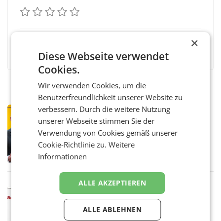
×
Facebook
Twitter
Messenger
WhatsApp
LinkedIn
XING
Teilen
Diese Webseite verwendet
Cookies.
Wir verwenden Cookies, um die
Benutzerfreundlichkeit unserer Website zu
verbessern. Durch die weitere Nutzung
PRIMENEWS
unserer Webseite stimmen Sie der
Österreichische Post: Umsatzplus im
ersten Halbjahr trotz schwachem
Verwendung von Cookies gemäß unserer
Briefgeschäft
Cookie-Richtlinie zu.
Weitere
WIEN Die Österreichische Post AG hat im
ersten Halbjahr 2026 einen Konzernumsatz
Informationen
von 1.544,0 Mio. EUR erwirtschaftet, was
einem Plus von 3,8 Prozent gegenüber dem
Vergleichszeitraum
ALLE AKZEPTIEREN
MARKETING & MEDIA
ProSiebenSat.1 spart und macht
überraschend viel Gewinn
ALLE ABLEHNEN
UNTERFÖHRING/MAILAND/AMSTERDAM. Der