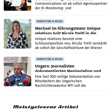
Communications ist ab sofort Agenturpartner
der KI-Monitoring- und
Optimierungsplattform OtterlyAI. Damit baut
die Agentur ihr Leistungsportfolio
MARKETING & MEDIA
Wechsel im Führungsteam: Unique
relations holt Nicola Treitl in die
Geschäftsleitung
Unique relations besetzt eine
Schlüsselposition neu: Nicola Treitl verstärkt
ab sofort die Geschäftsleitung der Wiener
PR-Agentur an der Seite von Josef Kalina und
Anna Kalina-Mahr.
MARKETING & MEDIA
Ungarn: Journalisten
dokumentierten Manipulation und
Zensur
Eine fast 500-seitige Dokumentation von
Mitarbeitern der Ungarischen
Nachrichtenagentur MTI soll die
systematische Nachrichten-Manipulation und
Zensur bei der Agentur während der Zeit
Meistgelesene Artikel