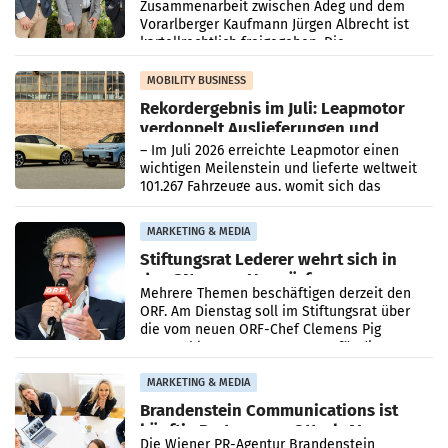
Zusammenarbeit zwischen Adeg und dem
Vorarlberger Kaufmann Jürgen Albrecht ist
kartellrechtlich freigegeben: Die
Bundeswettbewerbsbehörde und der
Bundeskartellanwalt
MOBILITY BUSINESS
Rekordergebnis im Juli: Leapmotor
verdoppelt Auslieferungen und
überschreitet die 100.000er-Marke
– Im Juli 2026 erreichte Leapmotor einen
wichtigen Meilenstein und lieferte weltweit
101.267 Fahrzeuge aus, womit sich das
Ergebnis gegenüber Juli 2025 mehr als
verdoppelte (+102
MARKETING & MEDIA
Stiftungsrat Lederer wehrt sich in
den SN gegen Vorwürfe
Mehrere Themen beschäftigen derzeit den
ORF. Am Dienstag soll im Stiftungsrat über
die vom neuen ORF-Chef Clemens Pig
vorgeschlagenen Besetzungen für die
Direktionen abgestimmt werden.
MARKETING & MEDIA
Brandenstein Communications ist
künftig Partner von OtterlyAI
Die Wiener PR-Agentur Brandenstein