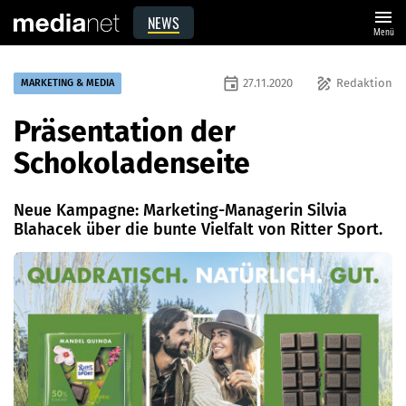
menu
NEWS
Menü
event
draw
27.11.2020
Redaktion
MARKETING & MEDIA
Präsentation der
Schokoladenseite
Neue Kampagne: Marketing-Managerin Silvia
Blahacek über die bunte Vielfalt von Ritter Sport.