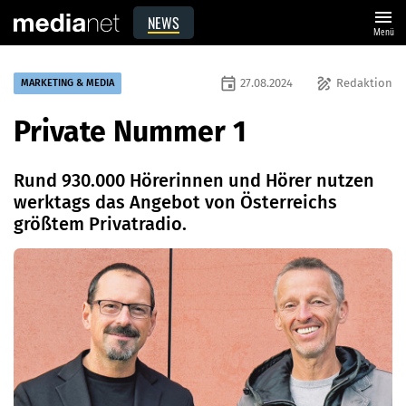
menu
NEWS
Menü
event
draw
27.08.2024
Redaktion
MARKETING & MEDIA
Private Nummer 1
Rund 930.000 Hörerinnen und Hörer nutzen
werktags das Angebot von Österreichs
größtem Privatradio.