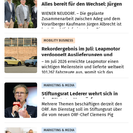
Alles bereit für den Wechsel: Jürgen
Albrecht setzt ab 1.1.2027 auf Adeg
WIENER NEUDORF. – Die geplante
Zusammenarbeit zwischen Adeg und dem
Vorarlberger Kaufmann Jürgen Albrecht ist
kartellrechtlich freigegeben: Die
Bundeswettbewerbsbehörde und der
Bundeskartellanwalt
MOBILITY BUSINESS
Rekordergebnis im Juli: Leapmotor
verdoppelt Auslieferungen und
überschreitet die 100.000er-Marke
– Im Juli 2026 erreichte Leapmotor einen
wichtigen Meilenstein und lieferte weltweit
101.267 Fahrzeuge aus, womit sich das
Ergebnis gegenüber Juli 2025 mehr als
verdoppelte (+102
MARKETING & MEDIA
Stiftungsrat Lederer wehrt sich in
den SN gegen Vorwürfe
Mehrere Themen beschäftigen derzeit den
ORF. Am Dienstag soll im Stiftungsrat über
die vom neuen ORF-Chef Clemens Pig
vorgeschlagenen Besetzungen für die
Direktionen abgestimmt werden.
MARKETING & MEDIA