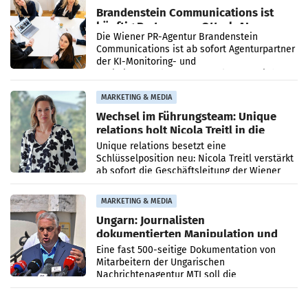
Brandenstein Communications ist
künftig Partner von OtterlyAI
Die Wiener PR-Agentur Brandenstein
Communications ist ab sofort Agenturpartner
der KI-Monitoring- und
Optimierungsplattform OtterlyAI. Damit baut
die Agentur ihr Leistungsportfolio
MARKETING & MEDIA
Wechsel im Führungsteam: Unique
relations holt Nicola Treitl in die
Geschäftsleitung
Unique relations besetzt eine
Schlüsselposition neu: Nicola Treitl verstärkt
ab sofort die Geschäftsleitung der Wiener
PR-Agentur an der Seite von Josef Kalina und
Anna Kalina-Mahr.
MARKETING & MEDIA
Ungarn: Journalisten
dokumentierten Manipulation und
Zensur
Eine fast 500-seitige Dokumentation von
Mitarbeitern der Ungarischen
Nachrichtenagentur MTI soll die
systematische Nachrichten-Manipulation und
Zensur bei der Agentur während der Zeit