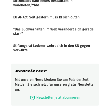
McDonald’s baut neues Restaurant in
Waidhofen/Ybbs
EU AI-Act: Seit gestern muss KI sich outen
"Das Suchverhalten im Web verändert sich gerade
stark"
Stiftungsrat Lederer wehrt sich in den SN gegen
Vorwürfe
newsletter
Mit unseren News bleiben Sie am Puls der Zeit!
Melden Sie sich jetzt für unseren gratis Newsletter
an.
mark_email_read
Newsletter jetzt abonnieren