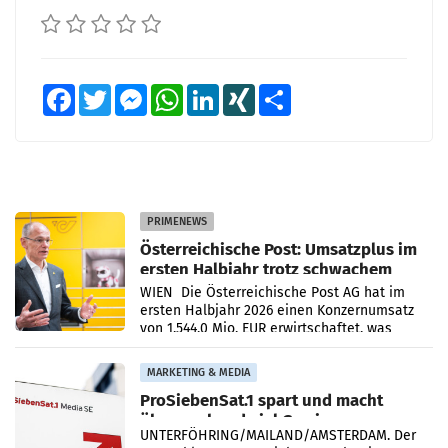
Facebook
Twitter
Messenger
WhatsApp
LinkedIn
XING
Teilen
PRIMENEWS
Österreichische Post: Umsatzplus im
ersten Halbjahr trotz schwachem
Briefgeschäft
WIEN Die Österreichische Post AG hat im
ersten Halbjahr 2026 einen Konzernumsatz
von 1.544,0 Mio. EUR erwirtschaftet, was
einem Plus von 3,8 Prozent gegenüber dem
Vergleichszeitraum
MARKETING & MEDIA
ProSiebenSat.1 spart und macht
überraschend viel Gewinn
UNTERFÖHRING/MAILAND/AMSTERDAM. Der