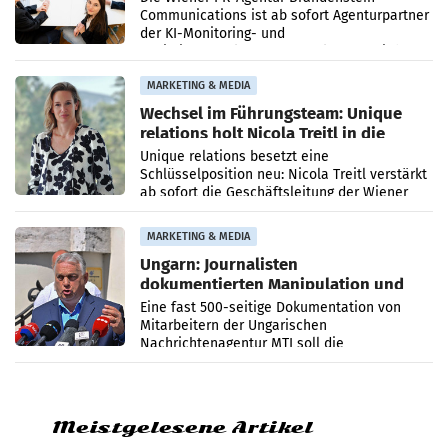
Communications ist ab sofort Agenturpartner
der KI-Monitoring- und
Optimierungsplattform OtterlyAI. Damit baut
die Agentur ihr Leistungsportfolio
MARKETING & MEDIA
Wechsel im Führungsteam: Unique
relations holt Nicola Treitl in die
Geschäftsleitung
Unique relations besetzt eine
Schlüsselposition neu: Nicola Treitl verstärkt
ab sofort die Geschäftsleitung der Wiener
PR-Agentur an der Seite von Josef Kalina und
Anna Kalina-Mahr.
MARKETING & MEDIA
Ungarn: Journalisten
dokumentierten Manipulation und
Zensur
Eine fast 500-seitige Dokumentation von
Mitarbeitern der Ungarischen
Nachrichtenagentur MTI soll die
systematische Nachrichten-Manipulation und
Zensur bei der Agentur während der Zeit
Meistgelesene Artikel