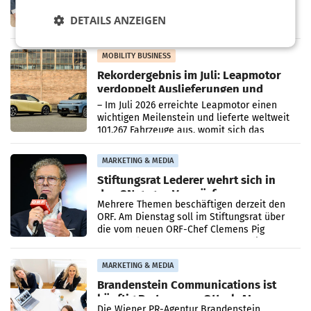
Zusammenarbeit zwischen Adeg und dem
Vorarlberger Kaufmann Jürgen Albrecht ist
DETAILS ANZEIGEN
kartellrechtlich freigegeben: Die
Bundeswettbewerbsbehörde und der
Bundeskartellanwalt
MOBILITY BUSINESS
Rekordergebnis im Juli: Leapmotor
verdoppelt Auslieferungen und
überschreitet die 100.000er-Marke
– Im Juli 2026 erreichte Leapmotor einen
wichtigen Meilenstein und lieferte weltweit
101.267 Fahrzeuge aus, womit sich das
Ergebnis gegenüber Juli 2025 mehr als
verdoppelte (+102
MARKETING & MEDIA
Stiftungsrat Lederer wehrt sich in
den SN gegen Vorwürfe
Mehrere Themen beschäftigen derzeit den
ORF. Am Dienstag soll im Stiftungsrat über
die vom neuen ORF-Chef Clemens Pig
vorgeschlagenen Besetzungen für die
Direktionen abgestimmt werden.
MARKETING & MEDIA
Brandenstein Communications ist
künftig Partner von OtterlyAI
Die Wiener PR-Agentur Brandenstein