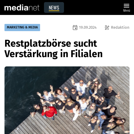
menu
NEWS
Menü
event
draw
19.09.2024
Redaktion
MARKETING & MEDIA
Restplatzbörse sucht
Verstärkung in Filialen