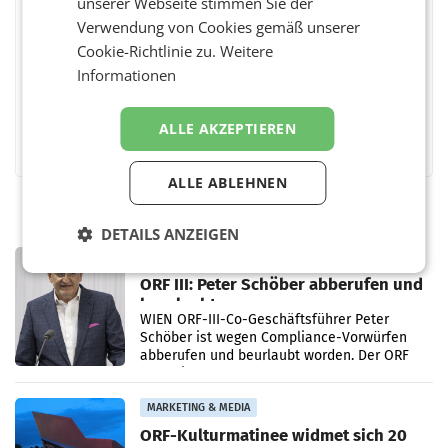
unserer Webseite stimmen Sie der
Verwendung von Cookies gemäß unserer
BEWERTEN SIE DIESEN ARTIKEL
Cookie-Richtlinie zu.
Weitere
Informationen
ALLE AKZEPTIEREN
Facebook
Twitter
Messenger
WhatsApp
LinkedIn
XING
Teilen
ALLE ABLEHNEN
DETAILS ANZEIGEN
PRIMENEWS
ORF III: Peter Schöber abberufen und
beurlaubt
WIEN ORF-III-Co-Geschäftsführer Peter
Schöber ist wegen Compliance-Vorwürfen
abberufen und beurlaubt worden. Der ORF
bestätigte gegenüber der APA entsprechende
Medienberichte.
MARKETING & MEDIA
ORF-Kulturmatinee widmet sich 20