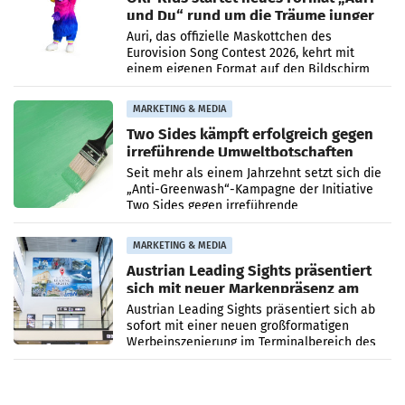
und Du“ rund um die Träume junger
Menschen
Auri, das offizielle Maskottchen des
Eurovision Song Contest 2026, kehrt mit
einem eigenen Format auf den Bildschirm
zurück. In der neuen Sendung „Auri und Du“
bei ORF Kids steht
MARKETING & MEDIA
Two Sides kämpft erfolgreich gegen
irreführende Umweltbotschaften
beim Papiereinsatz
Seit mehr als einem Jahrzehnt setzt sich die
„Anti-Greenwash“-Kampagne der Initiative
Two Sides gegen irreführende
Umweltaussagen bei Papierkommunikation
und papierbasierten Verpackungen
MARKETING & MEDIA
Austrian Leading Sights präsentiert
sich mit neuer Markenpräsenz am
Flughafen Wien
Austrian Leading Sights präsentiert sich ab
sofort mit einer neuen großformatigen
Werbeinszenierung im Terminalbereich des
Flughafen Wien. Die Präsenz befindet sich im
Verbindungsbereich