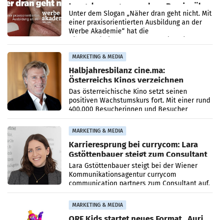
Imagekampagne rund um Praxisnähe
Unter dem Slogan „Näher dran geht nicht. Mit
einer praxisorientierten Ausbildung an der
Werbe Akademie“ hat die
Bildungseinrichtung des WIFI Wien eine neue
Imagekampagne gestartet.
MARKETING & MEDIA
Halbjahresbilanz cine.ma:
Österreichs Kinos verzeichnen
400.000 Besucher mehr
Das österreichische Kino setzt seinen
positiven Wachstumskurs fort. Mit einer rund
400.000 Besucherinnen und Besucher
höheren Nettoreichweite im ersten Halbjahr
2026 gegenüber dem
MARKETING & MEDIA
Karrieresprung bei currycom: Lara
Gstöttenbauer steigt zum Consultant
auf
Lara Gstöttenbauer steigt bei der Wiener
Kommunikationsagentur currycom
communication partners zum Consultant auf.
Die 27-jährige Beraterin betreut Kundinnen
und Kunden in den Bereichen
MARKETING & MEDIA
ORF Kids startet neues Format „Auri