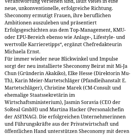
Verantwortung versehen sind, läuft vieles in eine
neue, unkonventionelle, erfolgreiche Richtung.
Sheconomy ermutigt Frauen, ihre beruflichen
Ambitionen auszuleben und präsentiert
Erfolgsgeschichten aus dem Top-Management, KMU-
oder EPU-Bereich ebenso wie Anlage-, Lifestyle- und
wertvolle Karrieretipps“, ergänzt Chefredakteurin
Michaela Ernst.
Für immer wieder neue Blickwinkel und Impulse
sorgt der neu installierte Sheconomy Beirat mit Mi-Ja
Chun (Gründerin Akakiko), Elke Hesse (Direktorin Mu-
Th), Karin Meier-Martetschläger (Pfandleihanstalt E.
Martetschläger), Christine Marek (CM-Consult und
ehemalige Staatssekretärin im
Wirtschaftsministerium), Jasmin Soravia (CEO der
SoReal GmbH) und Martina Hacker (Personalchefin
der ASFINAG). Die erfolgreichen Unternehmerinnen
und Führungskräfte aus der Privatwirtschaft und
öffentlichen Hand unterstützen Sheconomy mit deren