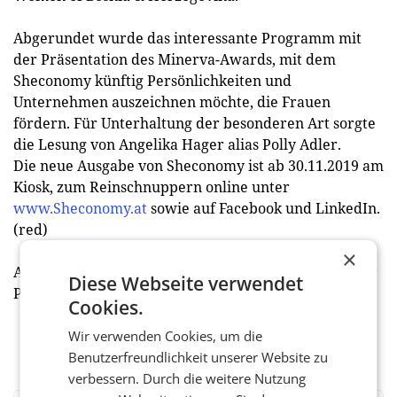
Abgerundet wurde das interessante Programm mit
der Präsentation des Minerva-Awards, mit dem
Sheconomy künftig Persönlichkeiten und
Unternehmen auszeichnen möchte, die Frauen
fördern. Für Unterhaltung der besonderen Art sorgte
die Lesung von Angelika Hager alias Polly Adler.
Die neue Ausgabe von Sheconomy ist ab 30.11.2019 am
Kiosk, zum Reinschnuppern online unter
www.Sheconomy.at
sowie auf Facebook und LinkedIn.
(red)
×
Alle Infos zum Minerva Award sowie Einreichung der
Diese Webseite verwendet
Projekte unter
www.Sheconomy.at/minerva
Cookies.
Wir verwenden Cookies, um die
Benutzerfreundlichkeit unserer Website zu
verbessern. Durch die weitere Nutzung