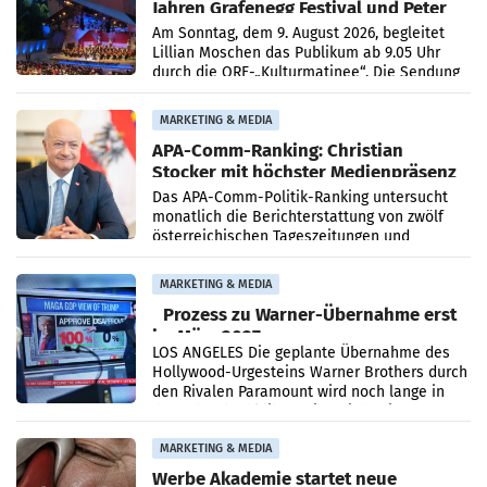
Jahren Grafenegg Festival und Peter
Simonischek
Am Sonntag, dem 9. August 2026, begleitet
Lillian Moschen das Publikum ab 9.05 Uhr
durch die ORF-„Kulturmatinee“. Die Sendung
startet mit der Dokumentation „20 Jahre
Grafenegg
MARKETING & MEDIA
APA-Comm-Ranking: Christian
Stocker mit höchster Medienpräsenz
im Juli
Das APA-Comm-Politik-Ranking untersucht
monatlich die Berichterstattung von zwölf
österreichischen Tageszeitungen und
analysiert, welche Politikerinnen und
Politiker Österreichs die
MARKETING & MEDIA
Prozess zu Warner-Übernahme erst
im März 2027
LOS ANGELES Die geplante Übernahme des
Hollywood-Urgesteins Warner Brothers durch
den Rivalen Paramount wird noch lange in
der Schwebe bleiben. Eine Richterin setzte
den Prozess zu
MARKETING & MEDIA
Werbe Akademie startet neue