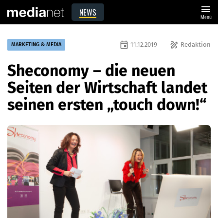
menu
NEWS
Menü
event
draw
11.12.2019
Redaktion
MARKETING & MEDIA
Sheconomy – die neuen
Seiten der Wirtschaft landet
seinen ersten „touch down!“