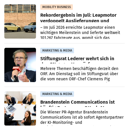
Bundeswettbewerbsbehörde und der
Bundeskartellanwalt
MOBILITY BUSINESS
Rekordergebnis im Juli: Leapmotor
verdoppelt Auslieferungen und
überschreitet die 100.000er-Marke
– Im Juli 2026 erreichte Leapmotor einen
wichtigen Meilenstein und lieferte weltweit
101.267 Fahrzeuge aus, womit sich das
Ergebnis gegenüber Juli 2025 mehr als
verdoppelte (+102
MARKETING & MEDIA
Stiftungsrat Lederer wehrt sich in
den SN gegen Vorwürfe
Mehrere Themen beschäftigen derzeit den
ORF. Am Dienstag soll im Stiftungsrat über
die vom neuen ORF-Chef Clemens Pig
vorgeschlagenen Besetzungen für die
Direktionen abgestimmt werden.
MARKETING & MEDIA
Brandenstein Communications ist
künftig Partner von OtterlyAI
Die Wiener PR-Agentur Brandenstein
Communications ist ab sofort Agenturpartner
der KI-Monitoring- und
Optimierungsplattform OtterlyAI. Damit baut