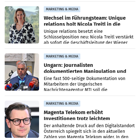
die Agentur ihr Leistungsportfolio
MARKETING & MEDIA
Wechsel im Führungsteam: Unique
relations holt Nicola Treitl in die
Geschäftsleitung
Unique relations besetzt eine
Schlüsselposition neu: Nicola Treitl verstärkt
ab sofort die Geschäftsleitung der Wiener
PR-Agentur an der Seite von Josef Kalina und
Anna Kalina-Mahr.
MARKETING & MEDIA
Ungarn: Journalisten
dokumentierten Manipulation und
Zensur
Eine fast 500-seitige Dokumentation von
Mitarbeitern der Ungarischen
Nachrichtenagentur MTI soll die
systematische Nachrichten-Manipulation und
Zensur bei der Agentur während der Zeit
MARKETING & MEDIA
Magenta Telekom erhöht
Investitionen trotz leichtem
Umsatzrückgang
Der anhaltende Druck auf den Digitalstandort
Österreich spiegelt sich in den aktuellen
Zahlen von Magenta Telekom wider. In den