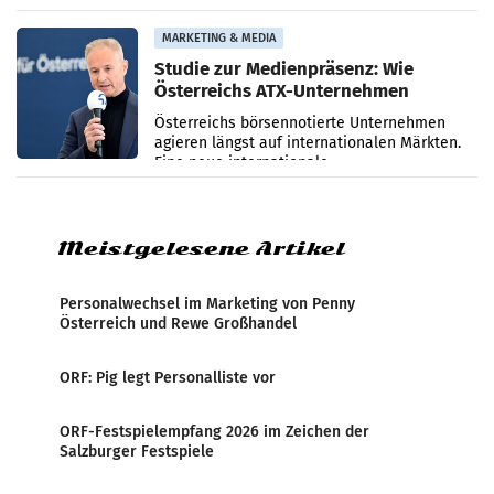
ersten sechs Monaten des laufenden Jahres
verzeichnete
MARKETING & MEDIA
Studie zur Medienpräsenz: Wie
Österreichs ATX-Unternehmen
international wahrgenommen
Österreichs börsennotierte Unternehmen
werden
agieren längst auf internationalen Märkten.
Eine neue internationale
Medienresonanzanalyse untersucht die
weltweite Berichterstattung über
Meistgelesene Artikel
Personalwechsel im Marketing von Penny
Österreich und Rewe Großhandel
ORF: Pig legt Personalliste vor
ORF-Festspielempfang 2026 im Zeichen der
Salzburger Festspiele