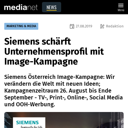
menu
NEWS
Menü
event
draw
27.08.2019
Redaktion
MARKETING & MEDIA
Siemens schärft
Unternehmensprofil mit
Image-Kampagne
Siemens Österreich Image-Kampagne: Wir
verändern die Welt mit neuen Ideen;
Kampagnenzeitraum 26. August bis Ende
September - TV-, Print-, Online-, Social Media
und OOH-Werbung.