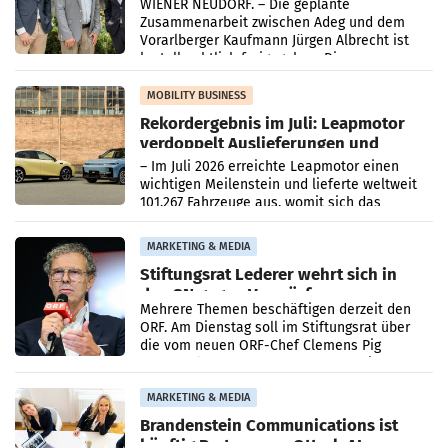
WIENER NEUDORF. – Die geplante
Zusammenarbeit zwischen Adeg und dem
Vorarlberger Kaufmann Jürgen Albrecht ist
kartellrechtlich freigegeben: Die
Bundeswettbewerbsbehörde und der
Bundeskartellanwalt
MOBILITY BUSINESS
Rekordergebnis im Juli: Leapmotor
verdoppelt Auslieferungen und
überschreitet die 100.000er-Marke
– Im Juli 2026 erreichte Leapmotor einen
wichtigen Meilenstein und lieferte weltweit
101.267 Fahrzeuge aus, womit sich das
Ergebnis gegenüber Juli 2025 mehr als
verdoppelte (+102
MARKETING & MEDIA
Stiftungsrat Lederer wehrt sich in
den SN gegen Vorwürfe
Mehrere Themen beschäftigen derzeit den
ORF. Am Dienstag soll im Stiftungsrat über
die vom neuen ORF-Chef Clemens Pig
vorgeschlagenen Besetzungen für die
Direktionen abgestimmt werden.
MARKETING & MEDIA
Brandenstein Communications ist
künftig Partner von OtterlyAI