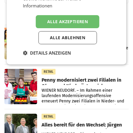
Informationen
ALLE AKZEPTIEREN
RETAIL
Eine Bühne für Zirkularität: ARA und
ALLE ABLEHNEN
Müller informieren am POS über
Kreislauffähigkeit
Über den gesamten August hinweg rücken die
DETAILS ANZEIGEN
Altstoff Recycling Austria AG (ARA) und der
Handelskonzern Müller die Initiative
„Kreislauf-Helden“ in allen österreichischen
Müller-Filialen
RETAIL
Penny modernisiert zwei Filialen in
Ober- und Niederösterreich
WIENER NEUDORF. – Im Rahmen einer
laufenden Modernisierungsoffensive
erneuert Penny zwei Filialen in Nieder- und
Oberösterreich. Die beiden Standorte liegen
in Haag sowie im rund
RETAIL
Alles bereit für den Wechsel: Jürgen
Albrecht setzt ab 1.1.2027 auf Adeg