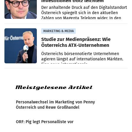
Investitionen trotz leichtem
Umsatzrückgang
Der anhaltende Druck auf den Digitalstandort
Österreich spiegelt sich in den aktuellen
Zahlen von Magenta Telekom wider. In den
ersten sechs Monaten des laufenden Jahres
verzeichnete
MARKETING & MEDIA
Studie zur Medienpräsenz: Wie
Österreichs ATX-Unternehmen
international wahrgenommen
Österreichs börsennotierte Unternehmen
werden
agieren längst auf internationalen Märkten.
Eine neue internationale
Medienresonanzanalyse untersucht die
weltweite Berichterstattung über
Meistgelesene Artikel
Personalwechsel im Marketing von Penny
Österreich und Rewe Großhandel
ORF: Pig legt Personalliste vor