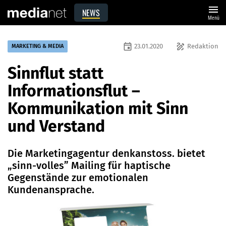
menu
NEWS
Menü
event
draw
23.01.2020
Redaktion
MARKETING & MEDIA
Sinnflut statt
Informationsflut –
Kommunikation mit Sinn
und Verstand
Die Marketingagentur denkanstoss. bietet
„sinn-volles” Mailing für haptische
Gegenstände zur emotionalen
Kundenansprache.