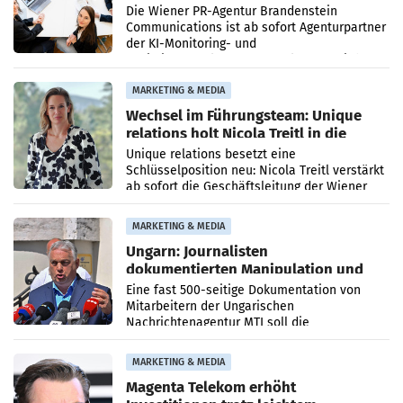
Die Wiener PR-Agentur Brandenstein
Communications ist ab sofort Agenturpartner
der KI-Monitoring- und
Optimierungsplattform OtterlyAI. Damit baut
die Agentur ihr Leistungsportfolio
MARKETING & MEDIA
Wechsel im Führungsteam: Unique
relations holt Nicola Treitl in die
Geschäftsleitung
Unique relations besetzt eine
Schlüsselposition neu: Nicola Treitl verstärkt
ab sofort die Geschäftsleitung der Wiener
PR-Agentur an der Seite von Josef Kalina und
Anna Kalina-Mahr.
MARKETING & MEDIA
Ungarn: Journalisten
dokumentierten Manipulation und
Zensur
Eine fast 500-seitige Dokumentation von
Mitarbeitern der Ungarischen
Nachrichtenagentur MTI soll die
systematische Nachrichten-Manipulation und
Zensur bei der Agentur während der Zeit
MARKETING & MEDIA
Magenta Telekom erhöht