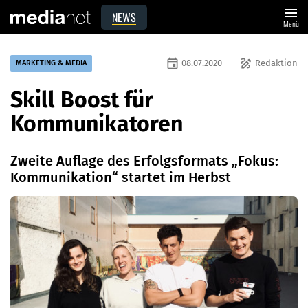
menu
NEWS
Menü
event
draw
08.07.2020
Redaktion
MARKETING & MEDIA
Skill Boost für
Kommunikatoren
Zweite Auflage des Erfolgsformats „Fokus:
Kommunikation“ startet im Herbst