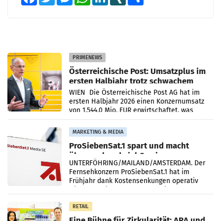
PRIMENEWS
Österreichische Post: Umsatzplus im
ersten Halbjahr trotz schwachem
Briefgeschäft
WIEN Die Österreichische Post AG hat im
ersten Halbjahr 2026 einen Konzernumsatz
von 1.544,0 Mio. EUR erwirtschaftet, was
einem Plus von 3,8 Prozent gegenüber dem
Vergleichszeitraum
MARKETING & MEDIA
ProSiebenSat.1 spart und macht
überraschend viel Gewinn
UNTERFÖHRING/MAILAND/AMSTERDAM. Der
Fernsehkonzern ProSiebenSat.1 hat im
Frühjahr dank Kostensenkungen operativ
wieder Gewinn gemacht und die
Markterwartung deutlich übertroffen.
RETAIL
Eine Bühne für Zirkularität: ARA und