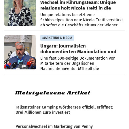
Wechsel im Führungsteam: Unique
relations holt Nicola Treitl in die
Geschäftsleitung
Unique relations besetzt eine
Schlüsselposition neu: Nicola Treitl verstärkt
ab sofort die Geschäftsleitung der Wiener
PR-Agentur an der Seite von Josef Kalina und
Anna Kalina-Mahr.
MARKETING & MEDIA
Ungarn: Journalisten
dokumentierten Manipulation und
Zensur
Eine fast 500-seitige Dokumentation von
Mitarbeitern der Ungarischen
Nachrichtenagentur MTI soll die
systematische Nachrichten-Manipulation und
Zensur bei der Agentur während der Zeit
Meistgelesene Artikel
Falkensteiner Camping Wörthersee offiziell eröffnet:
Drei Millionen Euro investiert
Personalwechsel im Marketing von Penny