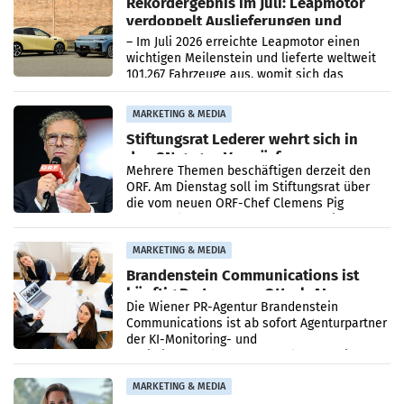
Rekordergebnis im Juli: Leapmotor
verdoppelt Auslieferungen und
überschreitet die 100.000er-Marke
– Im Juli 2026 erreichte Leapmotor einen
wichtigen Meilenstein und lieferte weltweit
101.267 Fahrzeuge aus, womit sich das
Ergebnis gegenüber Juli 2025 mehr als
verdoppelte (+102
MARKETING & MEDIA
Stiftungsrat Lederer wehrt sich in
den SN gegen Vorwürfe
Mehrere Themen beschäftigen derzeit den
ORF. Am Dienstag soll im Stiftungsrat über
die vom neuen ORF-Chef Clemens Pig
vorgeschlagenen Besetzungen für die
Direktionen abgestimmt werden.
MARKETING & MEDIA
Brandenstein Communications ist
künftig Partner von OtterlyAI
Die Wiener PR-Agentur Brandenstein
Communications ist ab sofort Agenturpartner
der KI-Monitoring- und
Optimierungsplattform OtterlyAI. Damit baut
die Agentur ihr Leistungsportfolio
MARKETING & MEDIA