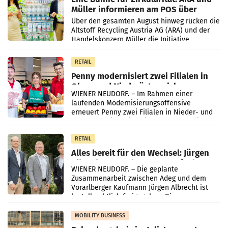
Müller informieren am POS über
Kreislauffähigkeit
Über den gesamten August hinweg rücken die
Altstoff Recycling Austria AG (ARA) und der
Handelskonzern Müller die Initiative
„Kreislauf-Helden“ in allen österreichischen
Müller-Filialen
RETAIL
Penny modernisiert zwei Filialen in
Ober- und Niederösterreich
WIENER NEUDORF. – Im Rahmen einer
laufenden Modernisierungsoffensive
erneuert Penny zwei Filialen in Nieder- und
Oberösterreich. Die beiden Standorte liegen
in Haag sowie im rund
RETAIL
Alles bereit für den Wechsel: Jürgen
Albrecht setzt ab 1.1.2027 auf Adeg
WIENER NEUDORF. – Die geplante
Zusammenarbeit zwischen Adeg und dem
Vorarlberger Kaufmann Jürgen Albrecht ist
kartellrechtlich freigegeben: Die
Bundeswettbewerbsbehörde und der
Bundeskartellanwalt
MOBILITY BUSINESS