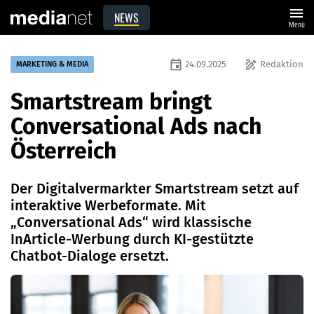
menu
NEWS
Menü
event
draw
24.09.2025
Redaktion
MARKETING & MEDIA
Smartstream bringt
Conversational Ads nach
Österreich
Der Digitalvermarkter Smartstream setzt auf
interaktive Werbeformate. Mit
„Conversational Ads“ wird klassische
InArticle-Werbung durch KI-gestützte
Chatbot-Dialoge ersetzt.