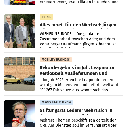
erneuert Penny zwei Filialen in Nieder- und
Oberösterreich. Die beiden Standorte liegen
in Haag sowie im rund
RETAIL
Alles bereit für den Wechsel: Jürgen
Albrecht setzt ab 1.1.2027 auf Adeg
WIENER NEUDORF. – Die geplante
Zusammenarbeit zwischen Adeg und dem
Vorarlberger Kaufmann Jürgen Albrecht ist
kartellrechtlich freigegeben: Die
Bundeswettbewerbsbehörde und der
Bundeskartellanwalt
MOBILITY BUSINESS
Rekordergebnis im Juli: Leapmotor
verdoppelt Auslieferungen und
überschreitet die 100.000er-Marke
– Im Juli 2026 erreichte Leapmotor einen
wichtigen Meilenstein und lieferte weltweit
101.267 Fahrzeuge aus, womit sich das
Ergebnis gegenüber Juli 2025 mehr als
verdoppelte (+102
MARKETING & MEDIA
Stiftungsrat Lederer wehrt sich in
den SN gegen Vorwürfe
Mehrere Themen beschäftigen derzeit den
ORF. Am Dienstag soll im Stiftungsrat über