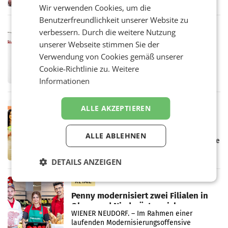
von 1.544,0 Mio. EUR erwirtschaftet, was
Wir verwenden Cookies, um die
einem Plus von 3,8 Prozent gegenüber dem
Benutzerfreundlichkeit unserer Website zu
Vergleichszeitraum
MARKETING & MEDIA
verbessern. Durch die weitere Nutzung
ProSiebenSat.1 spart und macht
unserer Webseite stimmen Sie der
überraschend viel Gewinn
Verwendung von Cookies gemäß unserer
UNTERFÖHRING/MAILAND/AMSTERDAM. Der
Cookie-Richtlinie zu.
Weitere
Fernsehkonzern ProSiebenSat.1 hat im
Frühjahr dank Kostensenkungen operativ
Informationen
wieder Gewinn gemacht und die
Markterwartung deutlich übertroffen.
RETAIL
ALLE AKZEPTIEREN
Eine Bühne für Zirkularität: ARA und
Müller informieren am POS über
ALLE ABLEHNEN
Kreislauffähigkeit
Über den gesamten August hinweg rücken die
Altstoff Recycling Austria AG (ARA) und der
Handelskonzern Müller die Initiative
DETAILS ANZEIGEN
„Kreislauf-Helden“ in allen österreichischen
Müller-Filialen
RETAIL
Penny modernisiert zwei Filialen in
Ober- und Niederösterreich
WIENER NEUDORF. – Im Rahmen einer
laufenden Modernisierungsoffensive