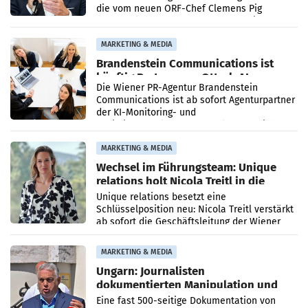
die vom neuen ORF-Chef Clemens Pig
vorgeschlagenen Besetzungen für die
Direktionen abgestimmt werden.
MARKETING & MEDIA
Brandenstein Communications ist
künftig Partner von OtterlyAI
Die Wiener PR-Agentur Brandenstein
Communications ist ab sofort Agenturpartner
der KI-Monitoring- und
Optimierungsplattform OtterlyAI. Damit baut
die Agentur ihr Leistungsportfolio
MARKETING & MEDIA
Wechsel im Führungsteam: Unique
relations holt Nicola Treitl in die
Geschäftsleitung
Unique relations besetzt eine
Schlüsselposition neu: Nicola Treitl verstärkt
ab sofort die Geschäftsleitung der Wiener
PR-Agentur an der Seite von Josef Kalina und
Anna Kalina-Mahr.
MARKETING & MEDIA
Ungarn: Journalisten
dokumentierten Manipulation und
Zensur
Eine fast 500-seitige Dokumentation von