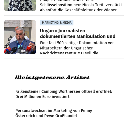
Schlüsselposition neu: Nicola Treitl verstärkt
ab sofort die Geschäftsleitung der Wiener
PR-Agentur an der Seite von Josef Kalina und
Anna Kalina-Mahr.
MARKETING & MEDIA
Ungarn: Journalisten
dokumentierten Manipulation und
Zensur
Eine fast 500-seitige Dokumentation von
Mitarbeitern der Ungarischen
Nachrichtenagentur MTI soll die
systematische Nachrichten-Manipulation und
Zensur bei der Agentur während der Zeit
Meistgelesene Artikel
Falkensteiner Camping Wörthersee offiziell eröffnet:
Drei Millionen Euro investiert
Personalwechsel im Marketing von Penny
Österreich und Rewe Großhandel