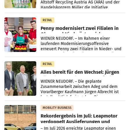
Altstoff Recycling Austria AG (ARA) und der
Handelskonzern Müller die Initiative
„Kreislauf-Helden“ in allen österreichischen
Müller-Filialen
RETAIL
Penny modernisiert zwei Filialen in
Ober- und Niederösterreich
WIENER NEUDORF. – Im Rahmen einer
laufenden Modernisierungsoffensive
erneuert Penny zwei Filialen in Nieder- und
Oberösterreich. Die beiden Standorte liegen
in Haag sowie im rund
RETAIL
Alles bereit für den Wechsel: Jürgen
Albrecht setzt ab 1.1.2027 auf Adeg
WIENER NEUDORF. – Die geplante
Zusammenarbeit zwischen Adeg und dem
Vorarlberger Kaufmann Jürgen Albrecht ist
kartellrechtlich freigegeben: Die
Bundeswettbewerbsbehörde und der
Bundeskartellanwalt
MOBILITY BUSINESS
Rekordergebnis im Juli: Leapmotor
verdoppelt Auslieferungen und
überschreitet die 100.000er-Marke
– Im Juli 2026 erreichte Leapmotor einen