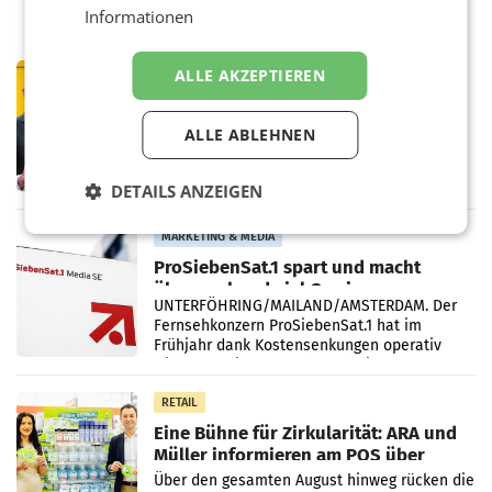
Informationen
PRIMENEWS
ALLE AKZEPTIEREN
Österreichische Post: Umsatzplus im
ersten Halbjahr trotz schwachem
ALLE ABLEHNEN
Briefgeschäft
WIEN Die Österreichische Post AG hat im
ersten Halbjahr 2026 einen Konzernumsatz
von 1.544,0 Mio. EUR erwirtschaftet, was
DETAILS ANZEIGEN
einem Plus von 3,8 Prozent gegenüber dem
Vergleichszeitraum
MARKETING & MEDIA
ProSiebenSat.1 spart und macht
überraschend viel Gewinn
UNTERFÖHRING/MAILAND/AMSTERDAM. Der
Fernsehkonzern ProSiebenSat.1 hat im
Frühjahr dank Kostensenkungen operativ
wieder Gewinn gemacht und die
Markterwartung deutlich übertroffen.
RETAIL
Eine Bühne für Zirkularität: ARA und
Müller informieren am POS über
Kreislauffähigkeit
Über den gesamten August hinweg rücken die