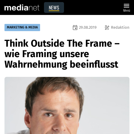
menu
NEWS
Menü
event
draw
29.08.2019
Redaktion
MARKETING & MEDIA
Think Outside The Frame –
wie Framing unsere
Wahrnehmung beeinflusst