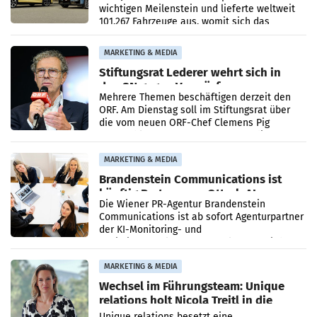
wichtigen Meilenstein und lieferte weltweit
101.267 Fahrzeuge aus, womit sich das
Ergebnis gegenüber Juli 2025 mehr als
verdoppelte (+102
MARKETING & MEDIA
Stiftungsrat Lederer wehrt sich in
den SN gegen Vorwürfe
Mehrere Themen beschäftigen derzeit den
ORF. Am Dienstag soll im Stiftungsrat über
die vom neuen ORF-Chef Clemens Pig
vorgeschlagenen Besetzungen für die
Direktionen abgestimmt werden.
MARKETING & MEDIA
Brandenstein Communications ist
künftig Partner von OtterlyAI
Die Wiener PR-Agentur Brandenstein
Communications ist ab sofort Agenturpartner
der KI-Monitoring- und
Optimierungsplattform OtterlyAI. Damit baut
die Agentur ihr Leistungsportfolio
MARKETING & MEDIA
Wechsel im Führungsteam: Unique
relations holt Nicola Treitl in die
Geschäftsleitung
Unique relations besetzt eine