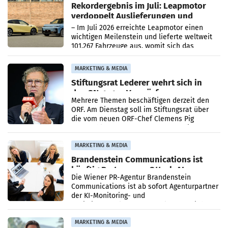
Rekordergebnis im Juli: Leapmotor
verdoppelt Auslieferungen und
überschreitet die 100.000er-Marke
– Im Juli 2026 erreichte Leapmotor einen
wichtigen Meilenstein und lieferte weltweit
101.267 Fahrzeuge aus, womit sich das
Ergebnis gegenüber Juli 2025 mehr als
verdoppelte (+102
MARKETING & MEDIA
Stiftungsrat Lederer wehrt sich in
den SN gegen Vorwürfe
Mehrere Themen beschäftigen derzeit den
ORF. Am Dienstag soll im Stiftungsrat über
die vom neuen ORF-Chef Clemens Pig
vorgeschlagenen Besetzungen für die
Direktionen abgestimmt werden.
MARKETING & MEDIA
Brandenstein Communications ist
künftig Partner von OtterlyAI
Die Wiener PR-Agentur Brandenstein
Communications ist ab sofort Agenturpartner
der KI-Monitoring- und
Optimierungsplattform OtterlyAI. Damit baut
die Agentur ihr Leistungsportfolio
MARKETING & MEDIA