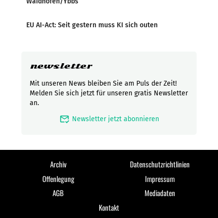
Waidhofen/Ybbs
EU AI-Act: Seit gestern muss KI sich outen
newsletter
Mit unseren News bleiben Sie am Puls der Zeit!
Melden Sie sich jetzt für unseren gratis Newsletter
an.
mark_email_read
Newsletter jetzt abonnieren
Archiv
Datenschutzrichtlinien
Offenlegung
Impressum
AGB
Mediadaten
Kontakt