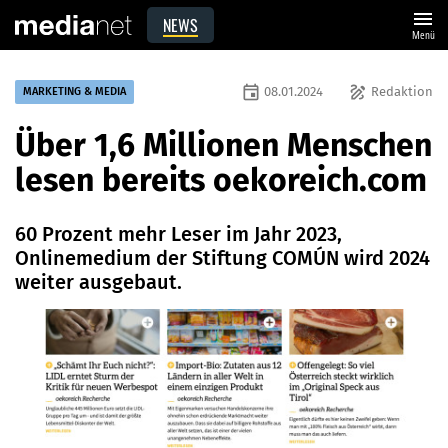
menu
NEWS
Menü
event
draw
08.01.2024
Redaktion
MARKETING & MEDIA
Über 1,6 Millionen Menschen
lesen bereits oekoreich.com
60 Prozent mehr Leser im Jahr 2023,
Onlinemedium der Stiftung COMÚN wird 2024
weiter ausgebaut.