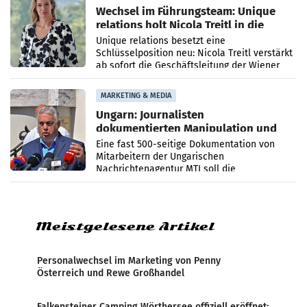
Wechsel im Führungsteam: Unique
relations holt Nicola Treitl in die
Geschäftsleitung
Unique relations besetzt eine
Schlüsselposition neu: Nicola Treitl verstärkt
ab sofort die Geschäftsleitung der Wiener
PR-Agentur an der Seite von Josef Kalina und
Anna Kalina-Mahr.
MARKETING & MEDIA
Ungarn: Journalisten
dokumentierten Manipulation und
Zensur
Eine fast 500-seitige Dokumentation von
Mitarbeitern der Ungarischen
Nachrichtenagentur MTI soll die
systematische Nachrichten-Manipulation und
Zensur bei der Agentur während der Zeit
Meistgelesene Artikel
Personalwechsel im Marketing von Penny
Österreich und Rewe Großhandel
Falkensteiner Camping Wörthersee offiziell eröffnet: