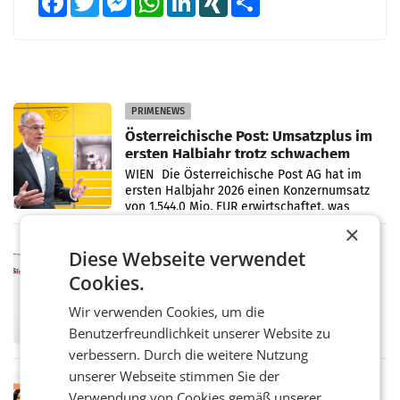
PRIMENEWS
Österreichische Post: Umsatzplus im
ersten Halbjahr trotz schwachem
Briefgeschäft
WIEN Die Österreichische Post AG hat im
ersten Halbjahr 2026 einen Konzernumsatz
von 1.544,0 Mio. EUR erwirtschaftet, was
einem Plus von 3,8 Prozent gegenüber dem
×
Vergleichszeitraum
MARKETING & MEDIA
Diese Webseite verwendet
ProSiebenSat.1 spart und macht
Cookies.
überraschend viel Gewinn
UNTERFÖHRING/MAILAND/AMSTERDAM. Der
Wir verwenden Cookies, um die
Fernsehkonzern ProSiebenSat.1 hat im
Benutzerfreundlichkeit unserer Website zu
Frühjahr dank Kostensenkungen operativ
wieder Gewinn gemacht und die
verbessern. Durch die weitere Nutzung
Markterwartung deutlich übertroffen.
unserer Webseite stimmen Sie der
RETAIL
Verwendung von Cookies gemäß unserer