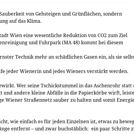
 Sauberkeit von Gehsteigen und Grünflächen, sondern
ung auf das Klima.
tadt Wien eine wesentliche Reduktion von CO2 zum Ziel
raßenreinigung und Fuhrpark (MA 48) kommt bei diesem
nster Technik mehr an schädlichen Gasen ein, als sie selb
lfe jeder Wienerin und jedes Wieners verstärkt werden.
bewirkt. Wer seine Tschickstummel in das Aschenrohr statt 
 und andere kleine Abfälle in die Papierkörbe wirft, leist
nge Wiener Straßennetz sauber zu halten und somit Energi
ht, wie einfach es für jeden Einzelnen ist, etwas zu bewe
änge entfernt – und zwar buchstäblich: ein paar Schritte 