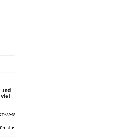
t und
viel
ND/AMSTERDAM.
rühjahr