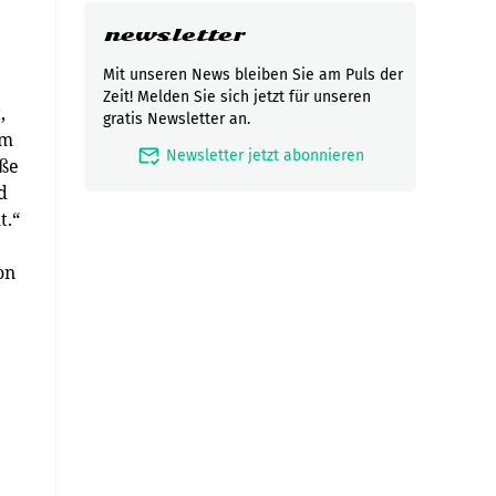
newsletter
Mit unseren News bleiben Sie am Puls der
Zeit! Melden Sie sich jetzt für unseren
,
gratis Newsletter an.
em
mark_email_read
Newsletter jetzt abonnieren
ße
d
t.“
on