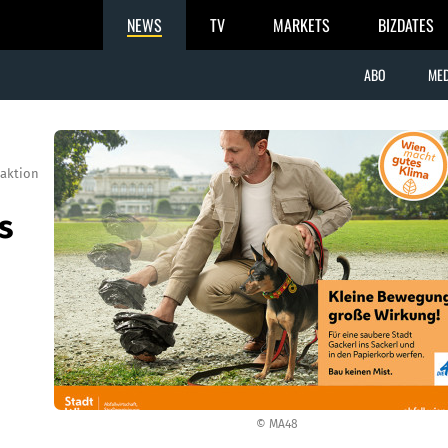
NEWS
TV
MARKETS
BIZDATES
ABO
MED
aktion
s
© MA48