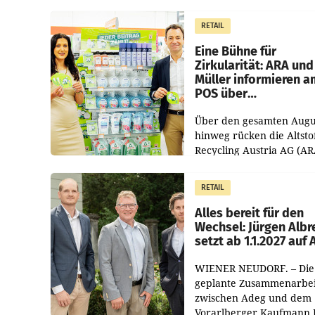
1.544,0 Mio. EUR
erwirtschaftet, was eine
RETAIL
von 3,8 Prozent gegenüb
dem Vergleichszeitraum
Eine Bühne für
Zirkularität: ARA und
Müller informieren a
POS über
Kreislauffähigkeit
Über den gesamten Augu
hinweg rücken die Altsto
Recycling Austria AG (AR
und der Handelskonzern
Müller die Initiative „Krei
RETAIL
Helden“ in allen
österreichischen Müller-F
Alles bereit für den
Wechsel: Jürgen Albr
setzt ab 1.1.2027 auf
WIENER NEUDORF. – Die
geplante Zusammenarbei
zwischen Adeg und dem
Vorarlberger Kaufmann 