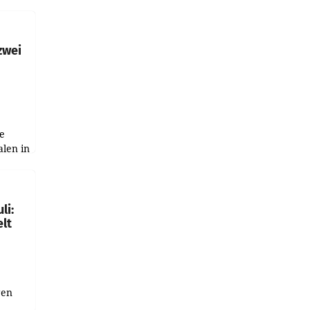
h
zwei
e
alen in
ich.
gen in
li:
lt
gen