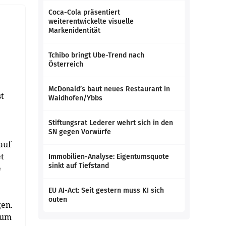
Coca-Cola präsentiert
weiterentwickelte visuelle
Markenidentität
Tchibo bringt Ube-Trend nach
Österreich
McDonald’s baut neues Restaurant in
st
Waidhofen/Ybbs
Stiftungsrat Lederer wehrt sich in den
SN gegen Vorwürfe
auf
et
Immobilien-Analyse: Eigentumsquote
sinkt auf Tiefstand
e
EU AI-Act: Seit gestern muss KI sich
outen
gen.
zum