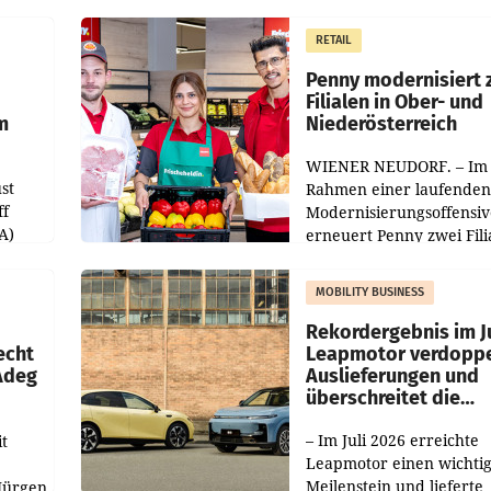
operativ wieder Gewinn
m Plus
gemacht und die
RETAIL
er
Markterwartung deutlic
übertroffen.
Penny modernisiert 
Filialen in Ober- und
m
Niederösterreich
WIENER NEUDORF. – Im
st
Rahmen einer laufenden
ff
Modernisierungsoffensiv
A)
erneuert Penny zwei Fili
Nieder- und Oberösterre
slauf-
Die beiden Standorte lie
MOBILITY BUSINESS
Haag sowie im rund
ilialen
Rekordergebnis im Ju
echt
Leapmotor verdoppe
 Adeg
Auslieferungen und
überschreitet die
100.000er-Marke
– Im Juli 2026 erreichte
t
Leapmotor einen wichti
Meilenstein und lieferte
Jürgen