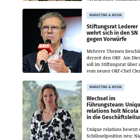
Albrecht ist kartellrechtl
freigegeben: Die
MARKETING & MEDIA
Bundeswettbewerbsbeh
und der Bundeskartellan
Stiftungsrat Lederer
wehrt sich in den SN
gegen Vorwürfe
Mehrere Themen beschä
derzeit den ORF. Am Die
soll im Stiftungsrat über 
vom neuen ORF-Chef Cl
Pig vorgeschlagenen
Besetzungen für die
MARKETING & MEDIA
Direktionen abgestimmt
werden.
Wechsel im
Führungsteam: Uniq
relations holt Nicola 
in die Geschäftsleit
Unique relations besetzt 
Schlüsselposition neu: Ni