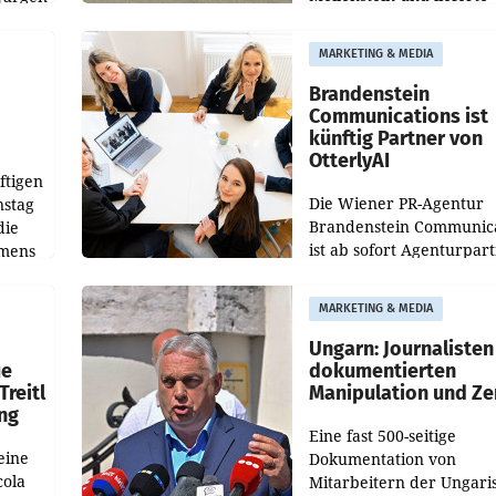
weltweit 101.267 Fahrze
ich
aus, womit sich das Erge
MARKETING & MEDIA
gegenüber Juli 2025 meh
örde
verdoppelte (+102
walt
Brandenstein
Communications ist
künftig Partner von
OtterlyAI
ftigen
Die Wiener PR-Agentur
nstag
Brandenstein Communica
die
ist ab sofort Agenturpar
emens
der KI-Monitoring- und
Optimierungsplattform
MARKETING & MEDIA
OtterlyAI. Damit baut di
Agentur ihr Leistungspor
Ungarn: Journalisten
ue
dokumentierten
Treitl
Manipulation und Ze
ung
Eine fast 500-seitige
eine
Dokumentation von
cola
Mitarbeitern der Ungari