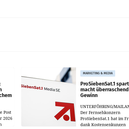
MARKETING & MEDIA
:
ProSiebenSat.1 spar
n
macht überraschend 
achem
Gewinn
UNTERFÖHRING/MAILA
e Post
Der Fernsehkonzern
hr 2026
ProSiebenSat.1 hat im F
n
dank Kostensenkungen