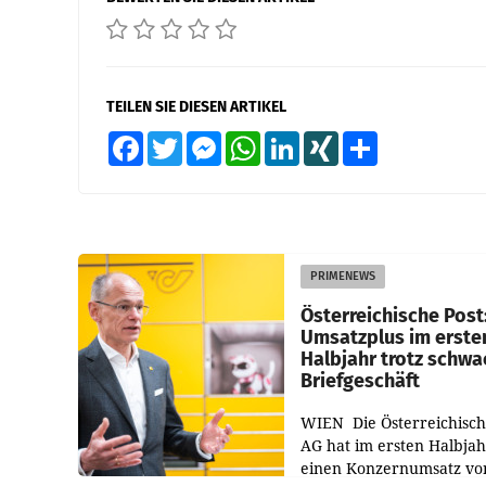
TEILEN SIE DIESEN ARTIKEL
Facebook
Twitter
Messenger
WhatsApp
LinkedIn
XING
Teilen
PRIMENEWS
Österreichische Post
Umsatzplus im erste
Halbjahr trotz schw
Briefgeschäft
WIEN Die Österreichisch
AG hat im ersten Halbja
einen Konzernumsatz vo