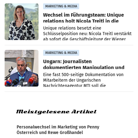
die Agentur ihr Leistungsportfolio
MARKETING & MEDIA
Wechsel im Führungsteam: Unique
relations holt Nicola Treitl in die
Geschäftsleitung
Unique relations besetzt eine
Schlüsselposition neu: Nicola Treitl verstärkt
ab sofort die Geschäftsleitung der Wiener
PR-Agentur an der Seite von Josef Kalina und
Anna Kalina-Mahr.
MARKETING & MEDIA
Ungarn: Journalisten
dokumentierten Manipulation und
Zensur
Eine fast 500-seitige Dokumentation von
Mitarbeitern der Ungarischen
Nachrichtenagentur MTI soll die
systematische Nachrichten-Manipulation und
Zensur bei der Agentur während der Zeit
Meistgelesene Artikel
Personalwechsel im Marketing von Penny
Österreich und Rewe Großhandel