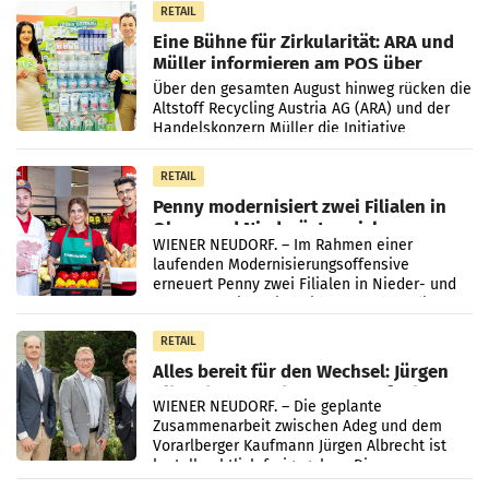
RETAIL
Eine Bühne für Zirkularität: ARA und
Müller informieren am POS über
Kreislauffähigkeit
Über den gesamten August hinweg rücken die
Altstoff Recycling Austria AG (ARA) und der
Handelskonzern Müller die Initiative
„Kreislauf-Helden“ in allen österreichischen
Müller-Filialen
RETAIL
Penny modernisiert zwei Filialen in
Ober- und Niederösterreich
WIENER NEUDORF. – Im Rahmen einer
laufenden Modernisierungsoffensive
erneuert Penny zwei Filialen in Nieder- und
Oberösterreich. Die beiden Standorte liegen
in Haag sowie im rund
RETAIL
Alles bereit für den Wechsel: Jürgen
Albrecht setzt ab 1.1.2027 auf Adeg
WIENER NEUDORF. – Die geplante
Zusammenarbeit zwischen Adeg und dem
Vorarlberger Kaufmann Jürgen Albrecht ist
kartellrechtlich freigegeben: Die
Bundeswettbewerbsbehörde und der