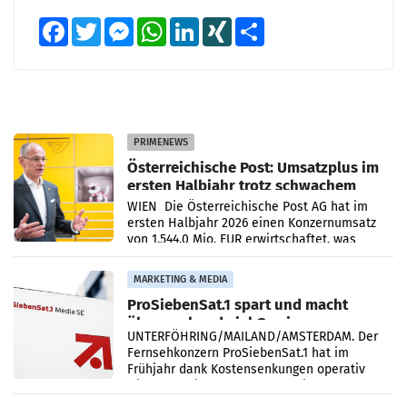
Facebook
Twitter
Messenger
WhatsApp
LinkedIn
XING
Teilen
PRIMENEWS
Österreichische Post: Umsatzplus im
ersten Halbjahr trotz schwachem
Briefgeschäft
WIEN Die Österreichische Post AG hat im
ersten Halbjahr 2026 einen Konzernumsatz
von 1.544,0 Mio. EUR erwirtschaftet, was
einem Plus von 3,8 Prozent gegenüber dem
Vergleichszeitraum
MARKETING & MEDIA
ProSiebenSat.1 spart und macht
überraschend viel Gewinn
UNTERFÖHRING/MAILAND/AMSTERDAM. Der
Fernsehkonzern ProSiebenSat.1 hat im
Frühjahr dank Kostensenkungen operativ
wieder Gewinn gemacht und die
Markterwartung deutlich übertroffen.