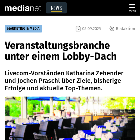
menu
NEWS
Menü
event
draw
05.09.2025
Redaktion
MARKETING & MEDIA
Veranstaltungsbranche
unter einem Lobby-Dach
Livecom-Vorständen Katharina Zehender
und Jochen Praschl über Ziele, bisherige
Erfolge und aktuelle Top-Themen.