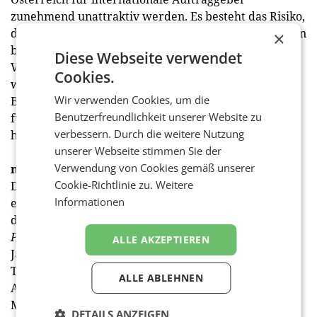
zunehmend unattraktiv werden. Es besteht das Risiko,
dass vermehrt nicht-regionale bzw. -heimische Firmen
×
beauftragt werden oder dass große Kongresse und
Diese Webseite verwendet
Veranstaltungen ganz ins Ausland abwandern. Das
Cookies.
würde nicht nur die Wettbewerbsfähigkeit der
Wir verwenden Cookies, um die
Branche schwächen, sondern auch erhebliche Folgen
Benutzerfreundlichkeit unserer Website zu
für Wertschöpfung und Arbeitsplätze in Österreich
verbessern. Durch die weitere Nutzung
haben.
unserer Webseite stimmen Sie der
Verwendung von Cookies gemäß unserer
medianet
: Sie haben das Thema Sicherheit erwähnt.
Cookie-Richtlinie zu.
Weitere
Die Gewerkschaft vida forderte kürzlich bessere bzw.
Informationen
einheitliche Ausbildungs- und Qualitätsstandards für
die Security-Branche. Wie sehen Sie diese Thematik?
Praschl
: Das Thema Sicherheit hat in den letzten
ALLE AKZEPTIEREN
Jahren – wegen vermeintlicher oder tatsächlicher
Terrordrohungen – zusätzlich an Brisanz gewonnen.
ALLE ABLEHNEN
Auch die Awareness rund um Crowd Safety
Management und Sicherheitsvorkehrungen ist
DETAILS ANZEIGEN