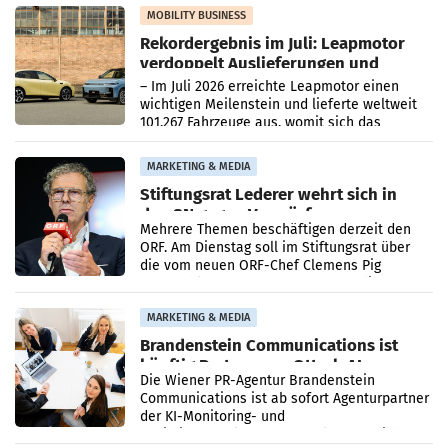
Bundeskartellanwalt
MOBILITY BUSINESS
Rekordergebnis im Juli: Leapmotor
verdoppelt Auslieferungen und
überschreitet die 100.000er-Marke
– Im Juli 2026 erreichte Leapmotor einen
wichtigen Meilenstein und lieferte weltweit
101.267 Fahrzeuge aus, womit sich das
Ergebnis gegenüber Juli 2025 mehr als
verdoppelte (+102
MARKETING & MEDIA
Stiftungsrat Lederer wehrt sich in
den SN gegen Vorwürfe
Mehrere Themen beschäftigen derzeit den
ORF. Am Dienstag soll im Stiftungsrat über
die vom neuen ORF-Chef Clemens Pig
vorgeschlagenen Besetzungen für die
Direktionen abgestimmt werden.
MARKETING & MEDIA
Brandenstein Communications ist
künftig Partner von OtterlyAI
Die Wiener PR-Agentur Brandenstein
Communications ist ab sofort Agenturpartner
der KI-Monitoring- und
Optimierungsplattform OtterlyAI. Damit baut