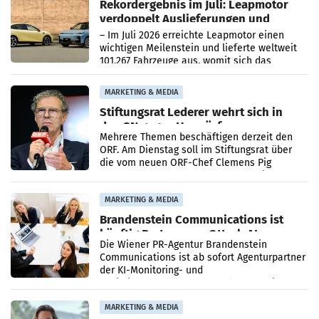
Rekordergebnis im Juli: Leapmotor
verdoppelt Auslieferungen und
überschreitet die 100.000er-Marke
– Im Juli 2026 erreichte Leapmotor einen
wichtigen Meilenstein und lieferte weltweit
101.267 Fahrzeuge aus, womit sich das
Ergebnis gegenüber Juli 2025 mehr als
verdoppelte (+102
MARKETING & MEDIA
Stiftungsrat Lederer wehrt sich in
den SN gegen Vorwürfe
Mehrere Themen beschäftigen derzeit den
ORF. Am Dienstag soll im Stiftungsrat über
die vom neuen ORF-Chef Clemens Pig
vorgeschlagenen Besetzungen für die
Direktionen abgestimmt werden.
MARKETING & MEDIA
Brandenstein Communications ist
künftig Partner von OtterlyAI
Die Wiener PR-Agentur Brandenstein
Communications ist ab sofort Agenturpartner
der KI-Monitoring- und
Optimierungsplattform OtterlyAI. Damit baut
die Agentur ihr Leistungsportfolio
MARKETING & MEDIA