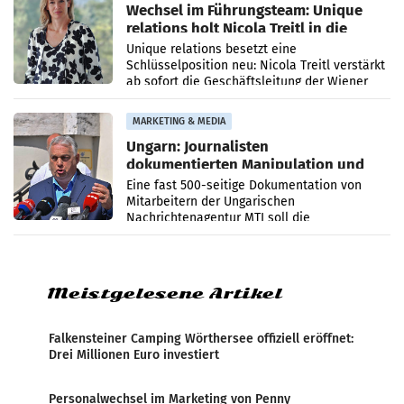
Wechsel im Führungsteam: Unique
relations holt Nicola Treitl in die
Geschäftsleitung
Unique relations besetzt eine
Schlüsselposition neu: Nicola Treitl verstärkt
ab sofort die Geschäftsleitung der Wiener
PR-Agentur an der Seite von Josef Kalina und
Anna Kalina-Mahr.
MARKETING & MEDIA
Ungarn: Journalisten
dokumentierten Manipulation und
Zensur
Eine fast 500-seitige Dokumentation von
Mitarbeitern der Ungarischen
Nachrichtenagentur MTI soll die
systematische Nachrichten-Manipulation und
Zensur bei der Agentur während der Zeit
Meistgelesene Artikel
Falkensteiner Camping Wörthersee offiziell eröffnet:
Drei Millionen Euro investiert
Personalwechsel im Marketing von Penny