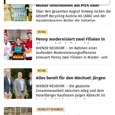
Eine Bühne für Zirkularität: ARA und
Müller informieren am POS über
Kreislauffähigkeit
Über den gesamten August hinweg rücken die
Altstoff Recycling Austria AG (ARA) und der
Handelskonzern Müller die Initiative
„Kreislauf-Helden“ in allen österreichischen
Müller-Filialen
RETAIL
Penny modernisiert zwei Filialen in
Ober- und Niederösterreich
WIENER NEUDORF. – Im Rahmen einer
laufenden Modernisierungsoffensive
erneuert Penny zwei Filialen in Nieder- und
Oberösterreich. Die beiden Standorte liegen
in Haag sowie im rund
RETAIL
Alles bereit für den Wechsel: Jürgen
Albrecht setzt ab 1.1.2027 auf Adeg
WIENER NEUDORF. – Die geplante
Zusammenarbeit zwischen Adeg und dem
Vorarlberger Kaufmann Jürgen Albrecht ist
kartellrechtlich freigegeben: Die
Bundeswettbewerbsbehörde und der
Bundeskartellanwalt
MOBILITY BUSINESS