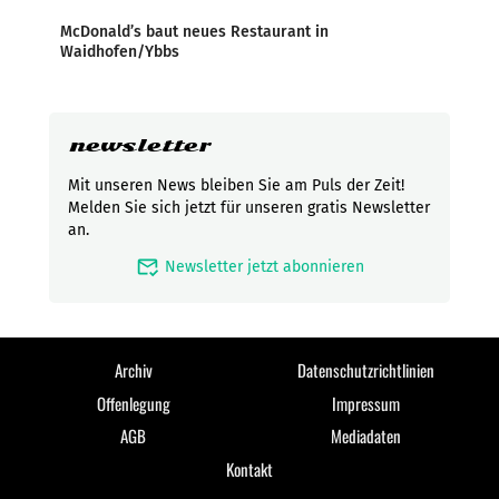
McDonald’s baut neues Restaurant in
Waidhofen/Ybbs
newsletter
Mit unseren News bleiben Sie am Puls der Zeit!
Melden Sie sich jetzt für unseren gratis Newsletter
an.
mark_email_read
Newsletter jetzt abonnieren
Archiv
Datenschutzrichtlinien
Offenlegung
Impressum
AGB
Mediadaten
Kontakt