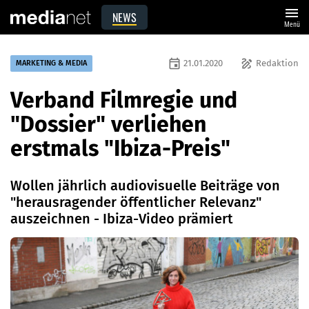
menu
NEWS
Menü
event
draw
21.01.2020
Redaktion
MARKETING & MEDIA
Verband Filmregie und
"Dossier" verliehen
erstmals "Ibiza-Preis"
Wollen jährlich audiovisuelle Beiträge von
"herausragender öffentlicher Relevanz"
auszeichnen - Ibiza-Video prämiert