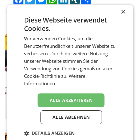
×
Diese Webseite verwendet
Cookies.
Wir verwenden Cookies, um die
PRIMENEWS
Benutzerfreundlichkeit unserer Website zu
Österreichische Post: Umsatzplus im
ersten Halbjahr trotz schwachem
verbessern. Durch die weitere Nutzung
Briefgeschäft
WIEN Die Österreichische Post AG hat im
unserer Webseite stimmen Sie der
ersten Halbjahr 2026 einen Konzernumsatz
Verwendung von Cookies gemäß unserer
von 1.544,0 Mio. EUR erwirtschaftet, was
Cookie-Richtlinie zu.
Weitere
einem Plus von 3,8 Prozent gegenüber dem
Vergleichszeitraum
Informationen
MARKETING & MEDIA
ProSiebenSat.1 spart und macht
überraschend viel Gewinn
ALLE AKZEPTIEREN
UNTERFÖHRING/MAILAND/AMSTERDAM. Der
Fernsehkonzern ProSiebenSat.1 hat im
Frühjahr dank Kostensenkungen operativ
ALLE ABLEHNEN
wieder Gewinn gemacht und die
Markterwartung deutlich übertroffen.
RETAIL
DETAILS ANZEIGEN