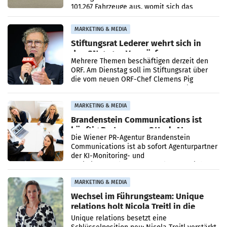
101.267 Fahrzeuge aus, womit sich das
Ergebnis gegenüber Juli 2025 mehr als
verdoppelte (+102
MARKETING & MEDIA
Stiftungsrat Lederer wehrt sich in
den SN gegen Vorwürfe
Mehrere Themen beschäftigen derzeit den
ORF. Am Dienstag soll im Stiftungsrat über
die vom neuen ORF-Chef Clemens Pig
vorgeschlagenen Besetzungen für die
Direktionen abgestimmt werden.
MARKETING & MEDIA
Brandenstein Communications ist
künftig Partner von OtterlyAI
Die Wiener PR-Agentur Brandenstein
Communications ist ab sofort Agenturpartner
der KI-Monitoring- und
Optimierungsplattform OtterlyAI. Damit baut
die Agentur ihr Leistungsportfolio
MARKETING & MEDIA
Wechsel im Führungsteam: Unique
relations holt Nicola Treitl in die
Geschäftsleitung
Unique relations besetzt eine