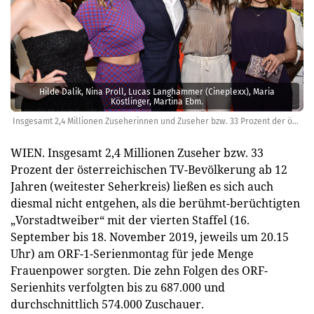
Hilde Dalik, Nina Proll, Lucas Langhammer (Cineplexx), Maria
Köstlinger, Martina Ebm.
Insgesamt 2,4 Millionen Zuseherinnen und Zuseher bzw. 33 Prozent der österreichischen TV-Bevölkerung ab 12 Jahren (weitester Seherkreis) ließen es sich auch diesmal nicht entgehen, als die berühmt-berüchtigten „Vorstadtweiber“ mit der viertenAPA/Hans Punz
WIEN. Insgesamt 2,4 Millionen Zuseher bzw. 33
Prozent der österreichischen TV-Bevölkerung ab 12
Jahren (weitester Seherkreis) ließen es sich auch
diesmal nicht entgehen, als die berühmt-berüchtigten
„Vorstadtweiber“ mit der vierten Staffel (16.
September bis 18. November 2019, jeweils um 20.15
Uhr) am ORF-1-Serienmontag für jede Menge
Frauenpower sorgten. Die zehn Folgen des ORF-
Serienhits verfolgten bis zu 687.000 und
durchschnittlich 574.000 Zuschauer.