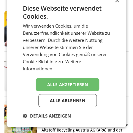
×
Diese Webseite verwendet
Cookies.
PRIMENEWS
Österreichische Post: Umsatzplus im
Wir verwenden Cookies, um die
ersten Halbjahr trotz schwachem
Benutzerfreundlichkeit unserer Website zu
Briefgeschäft
WIEN Die Österreichische Post AG hat im
verbessern. Durch die weitere Nutzung
ersten Halbjahr 2026 einen Konzernumsatz
von 1.544,0 Mio. EUR erwirtschaftet, was
unserer Webseite stimmen Sie der
einem Plus von 3,8 Prozent gegenüber dem
Verwendung von Cookies gemäß unserer
Vergleichszeitraum
MARKETING & MEDIA
Cookie-Richtlinie zu.
Weitere
ProSiebenSat.1 spart und macht
Informationen
überraschend viel Gewinn
UNTERFÖHRING/MAILAND/AMSTERDAM. Der
Fernsehkonzern ProSiebenSat.1 hat im
ALLE AKZEPTIEREN
Frühjahr dank Kostensenkungen operativ
wieder Gewinn gemacht und die
Markterwartung deutlich übertroffen.
ALLE ABLEHNEN
RETAIL
Eine Bühne für Zirkularität: ARA und
DETAILS ANZEIGEN
Müller informieren am POS über
Kreislauffähigkeit
Über den gesamten August hinweg rücken die
Altstoff Recycling Austria AG (ARA) und der