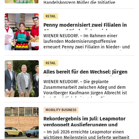
Handelskonzern Müller die Initiative
„Kreislauf-Helden“ in allen österreichischen
Müller-Filialen
RETAIL
Penny modernisiert zwei Filialen in
Ober- und Niederösterreich
WIENER NEUDORF. – Im Rahmen einer
laufenden Modernisierungsoffensive
erneuert Penny zwei Filialen in Nieder- und
Oberösterreich. Die beiden Standorte liegen
in Haag sowie im rund
RETAIL
Alles bereit für den Wechsel: Jürgen
Albrecht setzt ab 1.1.2027 auf Adeg
WIENER NEUDORF. – Die geplante
Zusammenarbeit zwischen Adeg und dem
Vorarlberger Kaufmann Jürgen Albrecht ist
kartellrechtlich freigegeben: Die
Bundeswettbewerbsbehörde und der
Bundeskartellanwalt
MOBILITY BUSINESS
Rekordergebnis im Juli: Leapmotor
verdoppelt Auslieferungen und
überschreitet die 100.000er-Marke
– Im Juli 2026 erreichte Leapmotor einen
wichtigen Meilenstein und lieferte weltweit