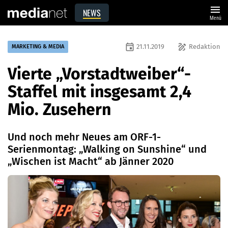
menu
NEWS
Menü
event
draw
21.11.2019
Redaktion
MARKETING & MEDIA
Vierte „Vorstadtweiber“-
Staffel mit insgesamt 2,4
Mio. Zusehern
Und noch mehr Neues am ORF-1-
Serienmontag: „Walking on Sunshine“ und
„Wischen ist Macht“ ab Jänner 2020