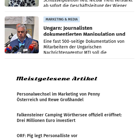
Schlüsselposition neu: Nicola Treitl verstärkt
ab sofort die Geschäftsleitung der Wiener
PR-Agentur an der Seite von Josef Kalina und
Anna Kalina-Mahr.
MARKETING & MEDIA
Ungarn: Journalisten
dokumentierten Manipulation und
Zensur
Eine fast 500-seitige Dokumentation von
Mitarbeitern der Ungarischen
Nachrichtenagentur MTI soll die
systematische Nachrichten-Manipulation und
Zensur bei der Agentur während der Zeit
Meistgelesene Artikel
Personalwechsel im Marketing von Penny
Österreich und Rewe Großhandel
Falkensteiner Camping Wörthersee offiziell eröffnet:
Drei Millionen Euro investiert
ORF: Pig legt Personalliste vor