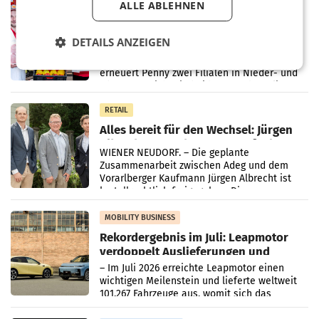
RETAIL
ALLE ABLEHNEN
Penny modernisiert zwei Filialen in
Ober- und Niederösterreich
DETAILS ANZEIGEN
WIENER NEUDORF. – Im Rahmen einer
laufenden Modernisierungsoffensive
erneuert Penny zwei Filialen in Nieder- und
Oberösterreich. Die beiden Standorte liegen
in Haag sowie im rund
RETAIL
Alles bereit für den Wechsel: Jürgen
Albrecht setzt ab 1.1.2027 auf Adeg
WIENER NEUDORF. – Die geplante
Zusammenarbeit zwischen Adeg und dem
Vorarlberger Kaufmann Jürgen Albrecht ist
kartellrechtlich freigegeben: Die
Bundeswettbewerbsbehörde und der
Bundeskartellanwalt
MOBILITY BUSINESS
Rekordergebnis im Juli: Leapmotor
verdoppelt Auslieferungen und
überschreitet die 100.000er-Marke
– Im Juli 2026 erreichte Leapmotor einen
wichtigen Meilenstein und lieferte weltweit
101.267 Fahrzeuge aus, womit sich das
Ergebnis gegenüber Juli 2025 mehr als