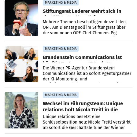
verdoppelte (+102
MARKETING & MEDIA
Stiftungsrat Lederer wehrt sich in
den SN gegen Vorwürfe
Mehrere Themen beschäftigen derzeit den
ORF. Am Dienstag soll im Stiftungsrat über
die vom neuen ORF-Chef Clemens Pig
vorgeschlagenen Besetzungen für die
Direktionen abgestimmt werden.
MARKETING & MEDIA
Brandenstein Communications ist
künftig Partner von OtterlyAI
Die Wiener PR-Agentur Brandenstein
Communications ist ab sofort Agenturpartner
der KI-Monitoring- und
Optimierungsplattform OtterlyAI. Damit baut
die Agentur ihr Leistungsportfolio
MARKETING & MEDIA
Wechsel im Führungsteam: Unique
relations holt Nicola Treitl in die
Geschäftsleitung
Unique relations besetzt eine
Schlüsselposition neu: Nicola Treitl verstärkt
ab sofort die Geschäftsleitung der Wiener
PR-Agentur an der Seite von Josef Kalina und