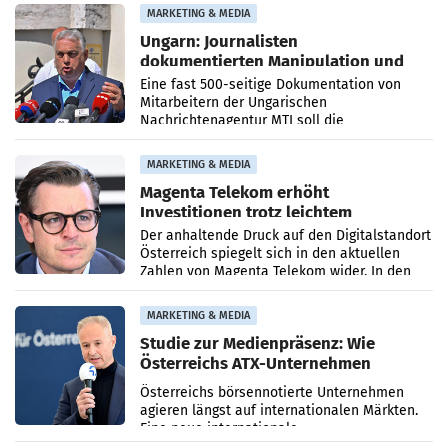
Anna Kalina-Mahr.
MARKETING & MEDIA
Ungarn: Journalisten
dokumentierten Manipulation und
Zensur
Eine fast 500-seitige Dokumentation von
Mitarbeitern der Ungarischen
Nachrichtenagentur MTI soll die
systematische Nachrichten-Manipulation und
Zensur bei der Agentur während der Zeit
MARKETING & MEDIA
Magenta Telekom erhöht
Investitionen trotz leichtem
Umsatzrückgang
Der anhaltende Druck auf den Digitalstandort
Österreich spiegelt sich in den aktuellen
Zahlen von Magenta Telekom wider. In den
ersten sechs Monaten des laufenden Jahres
verzeichnete
MARKETING & MEDIA
Studie zur Medienpräsenz: Wie
Österreichs ATX-Unternehmen
international wahrgenommen
Österreichs börsennotierte Unternehmen
werden
agieren längst auf internationalen Märkten.
Eine neue internationale
Medienresonanzanalyse untersucht die