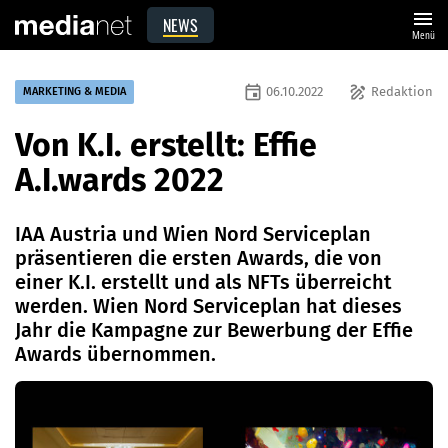
menu
NEWS
Menü
event
draw
06.10.2022
Redaktion
MARKETING & MEDIA
Von K.I. erstellt: Effie
A.I.wards 2022
IAA Austria und Wien Nord Serviceplan
präsentieren die ersten Awards, die von
einer K.I. erstellt und als NFTs überreicht
werden. Wien Nord Serviceplan hat dieses
Jahr die Kampagne zur Bewerbung der Effie
Awards übernommen.