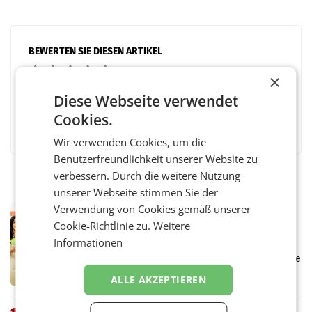
BEWERTEN SIE DIESEN ARTIKEL
×
Diese Webseite verwendet
Cookies.
Facebook
Twitter
Messenger
WhatsApp
LinkedIn
XING
Teilen
Wir verwenden Cookies, um die
Benutzerfreundlichkeit unserer Website zu
verbessern. Durch die weitere Nutzung
unserer Webseite stimmen Sie der
Verwendung von Cookies gemäß unserer
RETAIL
Cookie-Richtlinie zu.
Weitere
Eine Bühne für Zirkularität: ARA und
Informationen
Müller informieren am POS über
Kreislauffähigkeit
Über den gesamten August hinweg rücken die
Altstoff Recycling Austria AG (ARA) und der
ALLE AKZEPTIEREN
Handelskonzern Müller die Initiative
„Kreislauf-Helden“ in allen österreichischen
Müller-Filialen