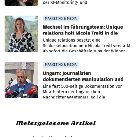
der KI-Monitoring- und
Optimierungsplattform OtterlyAI. Damit baut
die Agentur ihr Leistungsportfolio
MARKETING & MEDIA
Wechsel im Führungsteam: Unique
relations holt Nicola Treitl in die
Geschäftsleitung
Unique relations besetzt eine
Schlüsselposition neu: Nicola Treitl verstärkt
ab sofort die Geschäftsleitung der Wiener
PR-Agentur an der Seite von Josef Kalina und
Anna Kalina-Mahr.
MARKETING & MEDIA
Ungarn: Journalisten
dokumentierten Manipulation und
Zensur
Eine fast 500-seitige Dokumentation von
Mitarbeitern der Ungarischen
Nachrichtenagentur MTI soll die
systematische Nachrichten-Manipulation und
Zensur bei der Agentur während der Zeit
Meistgelesene Artikel