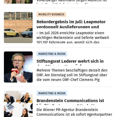
Vorarlberger Kaufmann Jürgen Albrecht ist
kartellrechtlich freigegeben: Die
Bundeswettbewerbsbehörde und der
Bundeskartellanwalt
MOBILITY BUSINESS
Rekordergebnis im Juli: Leapmotor
verdoppelt Auslieferungen und
überschreitet die 100.000er-Marke
– Im Juli 2026 erreichte Leapmotor einen
wichtigen Meilenstein und lieferte weltweit
101.267 Fahrzeuge aus, womit sich das
Ergebnis gegenüber Juli 2025 mehr als
verdoppelte (+102
MARKETING & MEDIA
Stiftungsrat Lederer wehrt sich in
den SN gegen Vorwürfe
Mehrere Themen beschäftigen derzeit den
ORF. Am Dienstag soll im Stiftungsrat über
die vom neuen ORF-Chef Clemens Pig
vorgeschlagenen Besetzungen für die
Direktionen abgestimmt werden.
MARKETING & MEDIA
Brandenstein Communications ist
künftig Partner von OtterlyAI
Die Wiener PR-Agentur Brandenstein
Communications ist ab sofort Agenturpartner