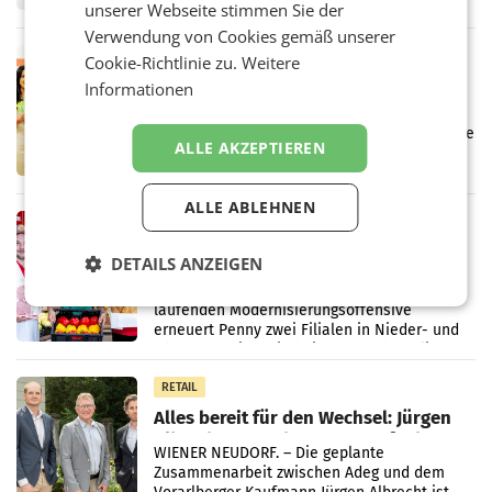
unserer Webseite stimmen Sie der
wieder Gewinn gemacht und die
Verwendung von Cookies gemäß unserer
Markterwartung deutlich übertroffen.
RETAIL
Cookie-Richtlinie zu.
Weitere
Eine Bühne für Zirkularität: ARA und
Informationen
Müller informieren am POS über
Kreislauffähigkeit
Über den gesamten August hinweg rücken die
ALLE AKZEPTIEREN
Altstoff Recycling Austria AG (ARA) und der
Handelskonzern Müller die Initiative
„Kreislauf-Helden“ in allen österreichischen
ALLE ABLEHNEN
Müller-Filialen
RETAIL
Penny modernisiert zwei Filialen in
DETAILS ANZEIGEN
Ober- und Niederösterreich
WIENER NEUDORF. – Im Rahmen einer
laufenden Modernisierungsoffensive
erneuert Penny zwei Filialen in Nieder- und
Oberösterreich. Die beiden Standorte liegen
in Haag sowie im rund
RETAIL
Alles bereit für den Wechsel: Jürgen
Albrecht setzt ab 1.1.2027 auf Adeg
WIENER NEUDORF. – Die geplante
Zusammenarbeit zwischen Adeg und dem