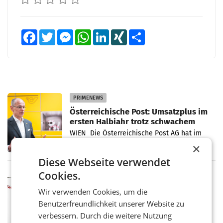
Facebook
Twitter
Messenger
WhatsApp
LinkedIn
XING
Teilen
PRIMENEWS
Österreichische Post: Umsatzplus im
ersten Halbjahr trotz schwachem
Briefgeschäft
WIEN Die Österreichische Post AG hat im
ersten Halbjahr 2026 einen Konzernumsatz
×
von 1.544,0 Mio. EUR erwirtschaftet, was
Diese Webseite verwendet
einem Plus von 3,8 Prozent gegenüber dem
Vergleichszeitraum
Cookies.
MARKETING & MEDIA
ProSiebenSat.1 spart und macht
Wir verwenden Cookies, um die
überraschend viel Gewinn
Benutzerfreundlichkeit unserer Website zu
UNTERFÖHRING/MAILAND/AMSTERDAM. Der
Fernsehkonzern ProSiebenSat.1 hat im
verbessern. Durch die weitere Nutzung
Frühjahr dank Kostensenkungen operativ