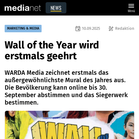
menu
NEWS
Menü
event
draw
10.09.2025
Redaktion
MARKETING & MEDIA
Wall of the Year wird
erstmals geehrt
WARDA Media zeichnet erstmals das
außergewöhnlichste Mural des Jahres aus.
Die Bevölkerung kann online bis 30.
September abstimmen und das Siegerwerk
bestimmen.