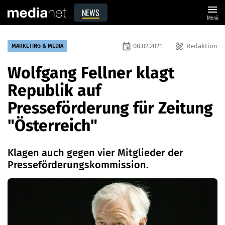
menu
NEWS
Menü
event
draw
08.02.2021
Redaktion
MARKETING & MEDIA
Wolfgang Fellner klagt
Republik auf
Presseförderung für Zeitung
"Österreich"
Klagen auch gegen vier Mitglieder der
Presseförderungskommission.