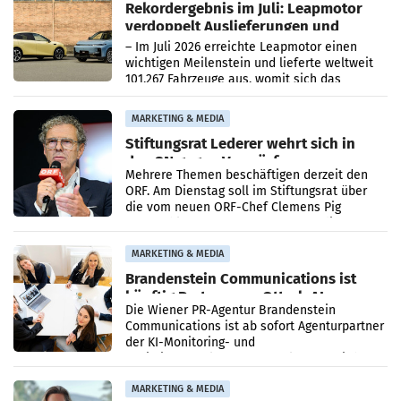
Rekordergebnis im Juli: Leapmotor
verdoppelt Auslieferungen und
überschreitet die 100.000er-Marke
– Im Juli 2026 erreichte Leapmotor einen
wichtigen Meilenstein und lieferte weltweit
101.267 Fahrzeuge aus, womit sich das
Ergebnis gegenüber Juli 2025 mehr als
verdoppelte (+102
MARKETING & MEDIA
Stiftungsrat Lederer wehrt sich in
den SN gegen Vorwürfe
Mehrere Themen beschäftigen derzeit den
ORF. Am Dienstag soll im Stiftungsrat über
die vom neuen ORF-Chef Clemens Pig
vorgeschlagenen Besetzungen für die
Direktionen abgestimmt werden.
MARKETING & MEDIA
Brandenstein Communications ist
künftig Partner von OtterlyAI
Die Wiener PR-Agentur Brandenstein
Communications ist ab sofort Agenturpartner
der KI-Monitoring- und
Optimierungsplattform OtterlyAI. Damit baut
die Agentur ihr Leistungsportfolio
MARKETING & MEDIA