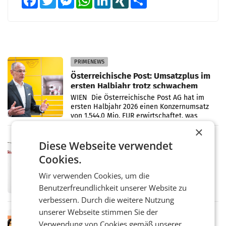
PRIMENEWS
Österreichische Post: Umsatzplus im
ersten Halbjahr trotz schwachem
Briefgeschäft
WIEN Die Österreichische Post AG hat im
ersten Halbjahr 2026 einen Konzernumsatz
von 1.544,0 Mio. EUR erwirtschaftet, was
einem Plus von 3,8 Prozent gegenüber dem
×
Vergleichszeitraum
MARKETING & MEDIA
Diese Webseite verwendet
ProSiebenSat.1 spart und macht
Cookies.
überraschend viel Gewinn
UNTERFÖHRING/MAILAND/AMSTERDAM. Der
Wir verwenden Cookies, um die
Fernsehkonzern ProSiebenSat.1 hat im
Benutzerfreundlichkeit unserer Website zu
Frühjahr dank Kostensenkungen operativ
wieder Gewinn gemacht und die
verbessern. Durch die weitere Nutzung
Markterwartung deutlich übertroffen.
unserer Webseite stimmen Sie der
RETAIL
Verwendung von Cookies gemäß unserer