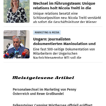
Wechsel im Führungsteam: Unique
relations holt Nicola Treitl in die
Geschäftsleitung
Unique relations besetzt eine
Schlüsselposition neu: Nicola Treitl verstärkt
ab sofort die Geschäftsleitung der Wiener
PR-Agentur an der Seite von Josef Kalina und
Anna Kalina-Mahr.
MARKETING & MEDIA
Ungarn: Journalisten
dokumentierten Manipulation und
Zensur
Eine fast 500-seitige Dokumentation von
Mitarbeitern der Ungarischen
Nachrichtenagentur MTI soll die
systematische Nachrichten-Manipulation und
Zensur bei der Agentur während der Zeit
Meistgelesene Artikel
Personalwechsel im Marketing von Penny
Österreich und Rewe Großhandel
Falkensteiner Camping Wörthersee offiziell eröffnet: