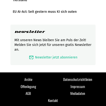
Tiefstand
EU AI-Act: Seit gestern muss KI sich outen
newsletter
Mit unseren News bleiben Sie am Puls der Zeit!
Melden Sie sich jetzt für unseren gratis Newsletter
an.
mark_email_read
Newsletter jetzt abonnieren
Archiv
Datenschutzrichtlinien
Offenlegung
Impressum
AGB
Mediadaten
Kontakt