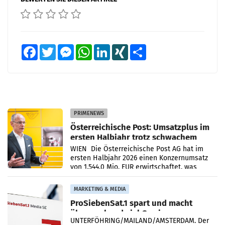
Facebook
Twitter
Messenger
WhatsApp
LinkedIn
XING
Teilen
PRIMENEWS
Österreichische Post: Umsatzplus im
ersten Halbjahr trotz schwachem
Briefgeschäft
WIEN Die Österreichische Post AG hat im
ersten Halbjahr 2026 einen Konzernumsatz
von 1.544,0 Mio. EUR erwirtschaftet, was
einem Plus von 3,8 Prozent gegenüber dem
Vergleichszeitraum
MARKETING & MEDIA
ProSiebenSat.1 spart und macht
überraschend viel Gewinn
UNTERFÖHRING/MAILAND/AMSTERDAM. Der