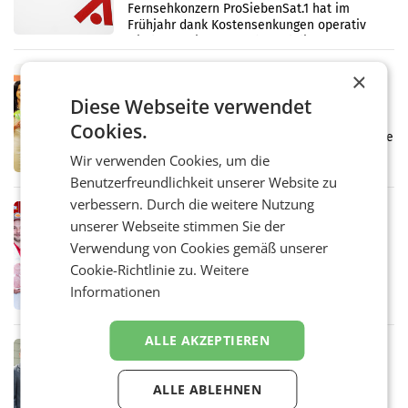
Fernsehkonzern ProSiebenSat.1 hat im
Frühjahr dank Kostensenkungen operativ
wieder Gewinn gemacht und die
Markterwartung deutlich übertroffen.
RETAIL
×
Eine Bühne für Zirkularität: ARA und
Diese Webseite verwendet
Müller informieren am POS über
Cookies.
Kreislauffähigkeit
Über den gesamten August hinweg rücken die
Altstoff Recycling Austria AG (ARA) und der
Wir verwenden Cookies, um die
Handelskonzern Müller die Initiative
Benutzerfreundlichkeit unserer Website zu
„Kreislauf-Helden“ in allen österreichischen
verbessern. Durch die weitere Nutzung
Müller-Filialen
RETAIL
unserer Webseite stimmen Sie der
Penny modernisiert zwei Filialen in
Verwendung von Cookies gemäß unserer
Ober- und Niederösterreich
WIENER NEUDORF. – Im Rahmen einer
Cookie-Richtlinie zu.
Weitere
laufenden Modernisierungsoffensive
Informationen
erneuert Penny zwei Filialen in Nieder- und
Oberösterreich. Die beiden Standorte liegen
in Haag sowie im rund
ALLE AKZEPTIEREN
RETAIL
Alles bereit für den Wechsel: Jürgen
ALLE ABLEHNEN
Albrecht setzt ab 1.1.2027 auf Adeg
WIENER NEUDORF. – Die geplante