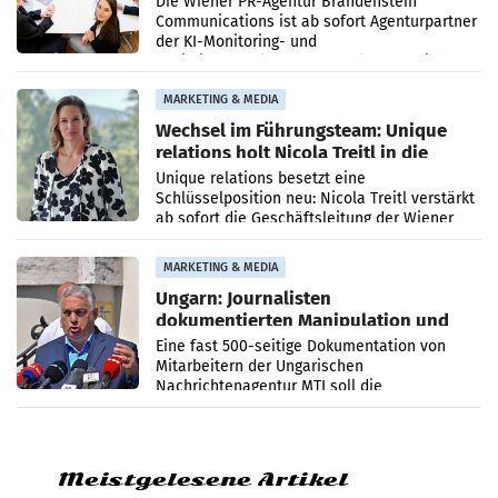
Die Wiener PR-Agentur Brandenstein
Communications ist ab sofort Agenturpartner
der KI-Monitoring- und
Optimierungsplattform OtterlyAI. Damit baut
die Agentur ihr Leistungsportfolio
MARKETING & MEDIA
Wechsel im Führungsteam: Unique
relations holt Nicola Treitl in die
Geschäftsleitung
Unique relations besetzt eine
Schlüsselposition neu: Nicola Treitl verstärkt
ab sofort die Geschäftsleitung der Wiener
PR-Agentur an der Seite von Josef Kalina und
Anna Kalina-Mahr.
MARKETING & MEDIA
Ungarn: Journalisten
dokumentierten Manipulation und
Zensur
Eine fast 500-seitige Dokumentation von
Mitarbeitern der Ungarischen
Nachrichtenagentur MTI soll die
systematische Nachrichten-Manipulation und
Zensur bei der Agentur während der Zeit
Meistgelesene Artikel