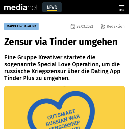
menu
NEWS
Menü
event
draw
28.03.2022
Redaktion
MARKETING & MEDIA
Zensur via Tinder umgehen
Eine Gruppe Kreativer startete die
sogenannte Special Love Operation, um die
russische Kriegszensur über die Dating App
Tinder Plus zu umgehen.