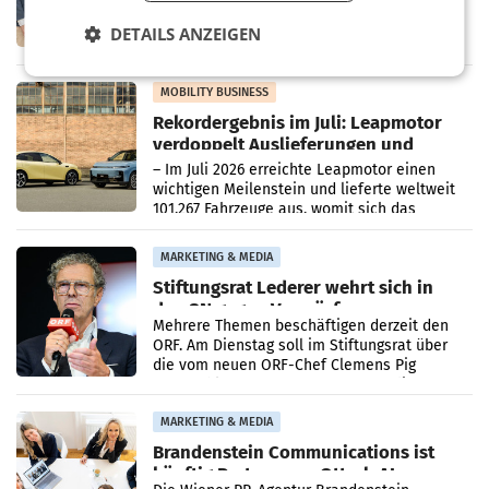
Zusammenarbeit zwischen Adeg und dem
DETAILS ANZEIGEN
Vorarlberger Kaufmann Jürgen Albrecht ist
kartellrechtlich freigegeben: Die
Bundeswettbewerbsbehörde und der
Bundeskartellanwalt
MOBILITY BUSINESS
Rekordergebnis im Juli: Leapmotor
verdoppelt Auslieferungen und
überschreitet die 100.000er-Marke
– Im Juli 2026 erreichte Leapmotor einen
wichtigen Meilenstein und lieferte weltweit
101.267 Fahrzeuge aus, womit sich das
Ergebnis gegenüber Juli 2025 mehr als
verdoppelte (+102
MARKETING & MEDIA
Stiftungsrat Lederer wehrt sich in
den SN gegen Vorwürfe
Mehrere Themen beschäftigen derzeit den
ORF. Am Dienstag soll im Stiftungsrat über
die vom neuen ORF-Chef Clemens Pig
vorgeschlagenen Besetzungen für die
Direktionen abgestimmt werden.
MARKETING & MEDIA
Brandenstein Communications ist
künftig Partner von OtterlyAI