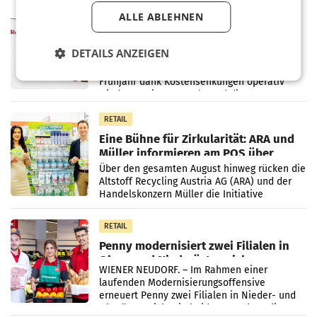
Vergleichszeitraum
MARKETING & MEDIA
ALLE ABLEHNEN
ProSiebenSat.1 spart und macht
überraschend viel Gewinn
DETAILS ANZEIGEN
UNTERFÖHRING/MAILAND/AMSTERDAM. Der
Fernsehkonzern ProSiebenSat.1 hat im
Frühjahr dank Kostensenkungen operativ
wieder Gewinn gemacht und die
Markterwartung deutlich übertroffen.
RETAIL
Eine Bühne für Zirkularität: ARA und
Müller informieren am POS über
Kreislauffähigkeit
Über den gesamten August hinweg rücken die
Altstoff Recycling Austria AG (ARA) und der
Handelskonzern Müller die Initiative
„Kreislauf-Helden“ in allen österreichischen
Müller-Filialen
RETAIL
Penny modernisiert zwei Filialen in
Ober- und Niederösterreich
WIENER NEUDORF. – Im Rahmen einer
laufenden Modernisierungsoffensive
erneuert Penny zwei Filialen in Nieder- und
Oberösterreich. Die beiden Standorte liegen