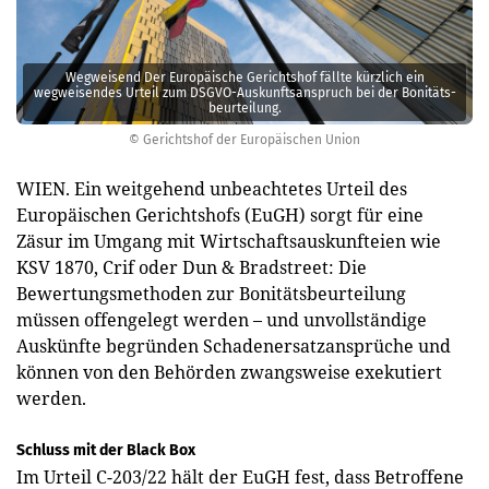
Wegweisend Der Europäische Gerichtshof fällte kürzlich ein
wegweisendes Urteil zum DSGVO-Auskunftsanspruch bei der Bonitäts­
beurteilung.
© Gerichtshof der Europäischen Union
WIEN. Ein weitgehend unbeachtetes Urteil des
Europäischen Gerichtshofs (EuGH) sorgt für eine
Zäsur im Umgang mit Wirtschaftsauskunfteien wie
KSV 1870, Crif oder Dun & Bradstreet: Die
Bewertungsmethoden zur Bonitätsbeurteilung
müssen offengelegt werden – und unvollständige
Auskünfte begründen Schadenersatzansprüche und
können von den Behörden zwangsweise exekutiert
werden.
Schluss mit der Black Box
Im Urteil C-203/22 hält der EuGH fest, dass Betroffene