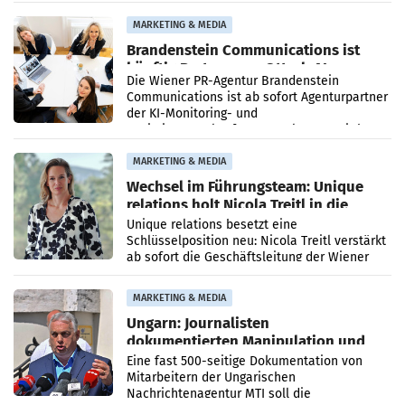
Direktionen abgestimmt werden.
MARKETING & MEDIA
Brandenstein Communications ist
künftig Partner von OtterlyAI
Die Wiener PR-Agentur Brandenstein
Communications ist ab sofort Agenturpartner
der KI-Monitoring- und
Optimierungsplattform OtterlyAI. Damit baut
die Agentur ihr Leistungsportfolio
MARKETING & MEDIA
Wechsel im Führungsteam: Unique
relations holt Nicola Treitl in die
Geschäftsleitung
Unique relations besetzt eine
Schlüsselposition neu: Nicola Treitl verstärkt
ab sofort die Geschäftsleitung der Wiener
PR-Agentur an der Seite von Josef Kalina und
Anna Kalina-Mahr.
MARKETING & MEDIA
Ungarn: Journalisten
dokumentierten Manipulation und
Zensur
Eine fast 500-seitige Dokumentation von
Mitarbeitern der Ungarischen
Nachrichtenagentur MTI soll die