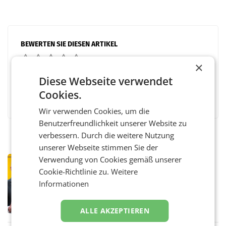
BEWERTEN SIE DIESEN ARTIKEL
×
Diese Webseite verwendet
Cookies.
Facebook
Twitter
Messenger
WhatsApp
LinkedIn
XING
Teilen
Wir verwenden Cookies, um die
Benutzerfreundlichkeit unserer Website zu
verbessern. Durch die weitere Nutzung
unserer Webseite stimmen Sie der
Verwendung von Cookies gemäß unserer
PRIMENEWS
Cookie-Richtlinie zu.
Weitere
Österreichische Post: Umsatzplus im
ersten Halbjahr trotz schwachem
Informationen
Briefgeschäft
WIEN Die Österreichische Post AG hat im
ersten Halbjahr 2026 einen Konzernumsatz
ALLE AKZEPTIEREN
von 1.544,0 Mio. EUR erwirtschaftet, was
einem Plus von 3,8 Prozent gegenüber dem