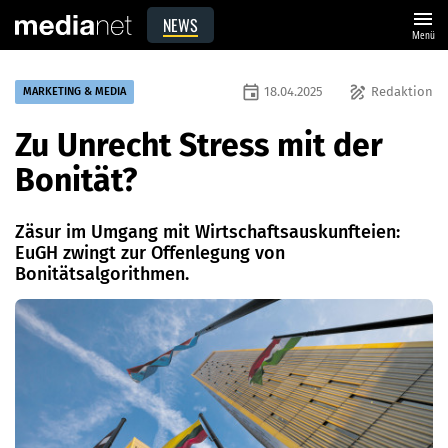
menu
NEWS
Menü
event
draw
18.04.2025
Redaktion
MARKETING & MEDIA
Zu Unrecht Stress mit der
Bonität?
Zäsur im Umgang mit Wirtschaftsauskunfteien:
EuGH zwingt zur Offenlegung von
Bonitätsalgorithmen.