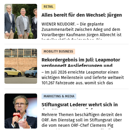
in Haag sowie im rund
RETAIL
Alles bereit für den Wechsel: Jürgen
Albrecht setzt ab 1.1.2027 auf Adeg
WIENER NEUDORF. – Die geplante
Zusammenarbeit zwischen Adeg und dem
Vorarlberger Kaufmann Jürgen Albrecht ist
kartellrechtlich freigegeben: Die
Bundeswettbewerbsbehörde und der
Bundeskartellanwalt
MOBILITY BUSINESS
Rekordergebnis im Juli: Leapmotor
verdoppelt Auslieferungen und
überschreitet die 100.000er-Marke
– Im Juli 2026 erreichte Leapmotor einen
wichtigen Meilenstein und lieferte weltweit
101.267 Fahrzeuge aus, womit sich das
Ergebnis gegenüber Juli 2025 mehr als
verdoppelte (+102
MARKETING & MEDIA
Stiftungsrat Lederer wehrt sich in
den SN gegen Vorwürfe
Mehrere Themen beschäftigen derzeit den
ORF. Am Dienstag soll im Stiftungsrat über
die vom neuen ORF-Chef Clemens Pig
vorgeschlagenen Besetzungen für die