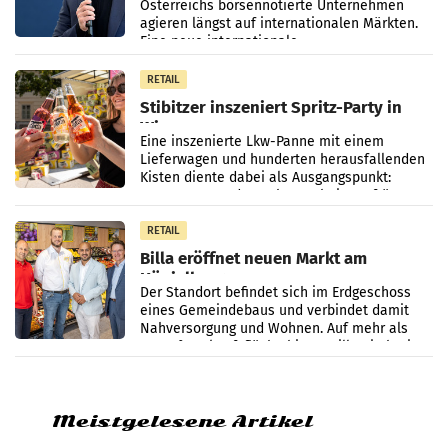
Österreichs börsennotierte Unternehmen
werden
agieren längst auf internationalen Märkten.
Eine neue internationale
Medienresonanzanalyse untersucht die
weltweite Berichterstattung über
RETAIL
Stibitzer inszeniert Spritz-Party in
Wien
Eine inszenierte Lkw-Panne mit einem
Lieferwagen und hunderten herausfallenden
Kisten diente dabei als Ausgangspunkt:
Passanten wurden gebeten, beim Aufräumen
zu helfen, und erhielten
RETAIL
Billa eröffnet neuen Markt am
Küniglberg
Der Standort befindet sich im Erdgeschoss
eines Gemeindebaus und verbindet damit
Nahversorgung und Wohnen. Auf mehr als
330 m² Verkaufsfläche bietet Billa ein breites
Sortiment mit
Meistgelesene Artikel