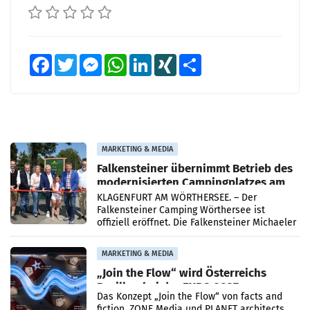
Facebook
Twitter
Messenger
WhatsApp
LinkedIn
XING
Teilen
MARKETING & MEDIA
Falkensteiner übernimmt Betrieb des
modernisierten Campingplatzes am
Wörthersee
KLAGENFURT AM WÖRTHERSEE. – Der
Falkensteiner Camping Wörthersee ist
offiziell eröffnet. Die Falkensteiner Michaeler
Tourism Group (FMTG) und die Stadtwerke
Klagenfurt haben den
MARKETING & MEDIA
„Join the Flow“ wird Österreichs
Pavillon bei der EXPO 2027
Das Konzept „Join the Flow“ von facts and
fiction, ZONE Media und PLANET architects