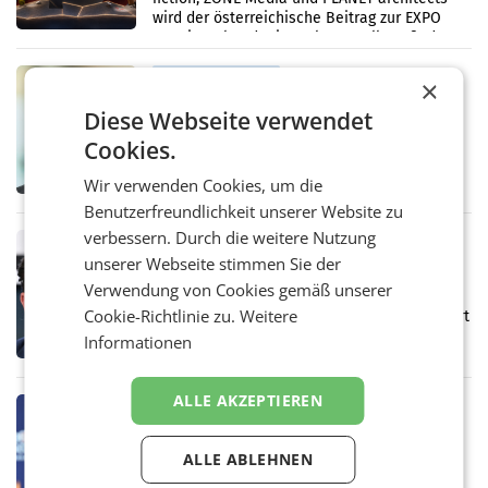
wird der österreichische Beitrag zur EXPO
2027 in Belgrad. Die Weltausstellung findet
von 15.
MARKETING & MEDIA
×
Sebastian Knabl wird Partner bei EY
Diese Webseite verwendet
Österreich
WIEN.Sebastian Knabl wird Partner bei EY
Cookies.
Österreich. In seiner neuen Funktion soll er
Banken und Finanzinstitute bei
Wir verwenden Cookies, um die
regulatorischen Anforderungen, im
Benutzerfreundlichkeit unserer Website zu
Risikomanagement und bei
verbessern. Durch die weitere Nutzung
Transformationsprojekten
MARKETING & MEDIA
unserer Webseite stimmen Sie der
Magenta Telekom erhöht
Verwendung von Cookies gemäß unserer
Investitionen trotz leichtem
Umsatzrückgang
Cookie-Richtlinie zu.
Weitere
Der anhaltende Druck auf den Digitalstandort
Österreich spiegelt sich in den aktuellen
Informationen
Zahlen von Magenta Telekom wider. In den
ersten sechs Monaten des laufenden Jahres
verzeichnete
ALLE AKZEPTIEREN
MARKETING & MEDIA
Pigs ORF-Dream-Team: Die
vorgeschlagenen Direktoren und
ALLE ABLEHNEN
Direktorinnen
Morgen wählt der ORF Stiftungsrat die ORF-