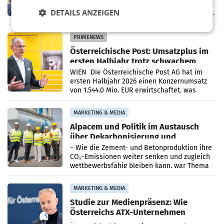
Direktorinnen und -Direktoren, sowie die
DETAILS ANZEIGEN
Landesdirektorinnen und -direktoren. Das 13-
köpfige Wunschteam des ab 1. Jänner 2027
amtierenden
PRIMENEWS
Österreichische Post: Umsatzplus im
ersten Halbjahr trotz schwachem
Briefgeschäft
WIEN Die Österreichische Post AG hat im
ersten Halbjahr 2026 einen Konzernumsatz
von 1.544,0 Mio. EUR erwirtschaftet, was
einem Plus von 3,8 Prozent gegenüber dem
Vergleichszeitraum
MARKETING & MEDIA
Alpacem und Politik im Austausch
über Dekarbonisierung und
Energiepreise
– Wie die Zement- und Betonproduktion ihre
CO₂-Emissionen weiter senken und zugleich
wettbewerbsfähig bleiben kann, war Thema
eines Treffens zwischen Staatssekretärin
Elisabeth
MARKETING & MEDIA
Studie zur Medienpräsenz: Wie
Österreichs ATX-Unternehmen
international wahrgenommen