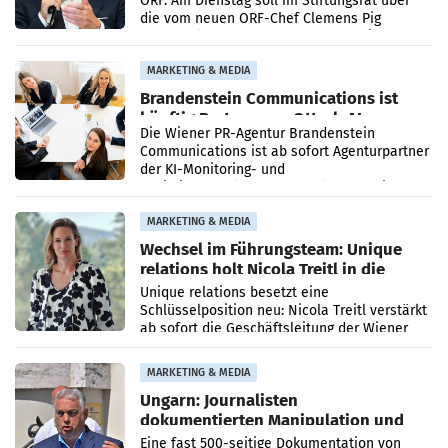
ORF. Am Dienstag soll im Stiftungsrat über
die vom neuen ORF-Chef Clemens Pig
vorgeschlagenen Besetzungen für die
Direktionen abgestimmt werden.
MARKETING & MEDIA
Brandenstein Communications ist
künftig Partner von OtterlyAI
Die Wiener PR-Agentur Brandenstein
Communications ist ab sofort Agenturpartner
der KI-Monitoring- und
Optimierungsplattform OtterlyAI. Damit baut
die Agentur ihr Leistungsportfolio
MARKETING & MEDIA
Wechsel im Führungsteam: Unique
relations holt Nicola Treitl in die
Geschäftsleitung
Unique relations besetzt eine
Schlüsselposition neu: Nicola Treitl verstärkt
ab sofort die Geschäftsleitung der Wiener
PR-Agentur an der Seite von Josef Kalina und
Anna Kalina-Mahr.
MARKETING & MEDIA
Ungarn: Journalisten
dokumentierten Manipulation und
Zensur
Eine fast 500-seitige Dokumentation von