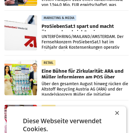
von 1.544,0 Mio. EUR erwirtschaftet, was
einem Plus von 3,8 Prozent gegenüber dem
Vergleichszeitraum
MARKETING & MEDIA
ProSiebenSat.1 spart und macht
überraschend viel Gewinn
UNTERFÖHRING/MAILAND/AMSTERDAM. Der
Fernsehkonzern ProSiebenSat.1 hat im
Frühjahr dank Kostensenkungen operativ
wieder Gewinn gemacht und die
Markterwartung deutlich übertroffen.
RETAIL
Eine Bühne für Zirkularität: ARA und
Müller informieren am POS über
Kreislauffähigkeit
Über den gesamten August hinweg rücken die
Altstoff Recycling Austria AG (ARA) und der
Handelskonzern Müller die Initiative
„Kreislauf-Helden“ in allen österreichischen
Müller-Filialen
RETAIL
×
Penny modernisiert zwei Filialen in
Diese Webseite verwendet
Ober- und Niederösterreich
WIENER NEUDORF. – Im Rahmen einer
Cookies.
laufenden Modernisierungsoffensive