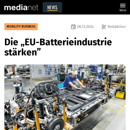
menu
NEWS
Menü
event
draw
06.12.2024
Redaktion
MOBILITY BUSINESS
Die „EU-Batterieindustrie
stärken”