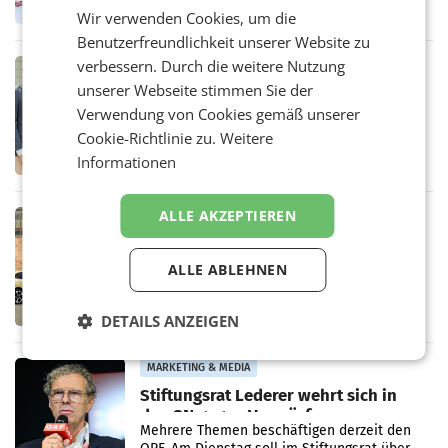
erneuert Penny zwei Filialen in Nieder- und
Wir verwenden Cookies, um die
Oberösterreich. Die beiden Standorte liegen
Benutzerfreundlichkeit unserer Website zu
in Haag sowie im rund
verbessern. Durch die weitere Nutzung
RETAIL
unserer Webseite stimmen Sie der
Alles bereit für den Wechsel: Jürgen
Albrecht setzt ab 1.1.2027 auf Adeg
Verwendung von Cookies gemäß unserer
WIENER NEUDORF. – Die geplante
Cookie-Richtlinie zu.
Weitere
Zusammenarbeit zwischen Adeg und dem
Informationen
Vorarlberger Kaufmann Jürgen Albrecht ist
kartellrechtlich freigegeben: Die
Bundeswettbewerbsbehörde und der
ALLE AKZEPTIEREN
Bundeskartellanwalt
MOBILITY BUSINESS
Rekordergebnis im Juli: Leapmotor
verdoppelt Auslieferungen und
ALLE ABLEHNEN
überschreitet die 100.000er-Marke
– Im Juli 2026 erreichte Leapmotor einen
wichtigen Meilenstein und lieferte weltweit
DETAILS ANZEIGEN
101.267 Fahrzeuge aus, womit sich das
Ergebnis gegenüber Juli 2025 mehr als
verdoppelte (+102
MARKETING & MEDIA
Stiftungsrat Lederer wehrt sich in
den SN gegen Vorwürfe
Mehrere Themen beschäftigen derzeit den