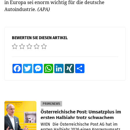
in Europa sei enorm wichtig für die deutsche
Autoindustrie.
(APA)
BEWERTEN SIE DIESEN ARTIKEL
Facebook
Twitter
Messenger
WhatsApp
LinkedIn
XING
Teilen
PRIMENEWS
Österreichische Post: Umsatzplus im
ersten Halbjahr trotz schwachem
Briefgeschäft
WIEN Die Österreichische Post AG hat im
ersten Halbjahr 2026 einen Konzernumsatz