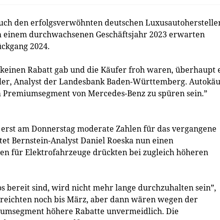
auch den erfolgsverwöhnten deutschen Luxusautoherstelle
ch einem durchwachsenen Geschäftsjahr 2023 erwarten
ückgang 2024.
 keinen Rabatt gab und die Käufer froh waren, überhaupt 
Biller, Analyst der Landesbank Baden-Württemberg. Autokä
im Premiumsegment von Mercedes-Benz zu spüren sein.”
t erst am Donnerstag moderate Zahlen für das vergangene
rtet Bernstein-Analyst Daniel Roeska nun einen
n für Elektrofahrzeuge drückten bei zugleich höheren
 bereit sind, wird nicht mehr lange durchzuhalten sein”,
 reichten noch bis März, aber dann wären wegen der
iumsegment höhere Rabatte unvermeidlich. Die