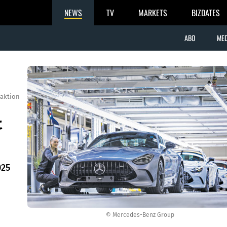
NEWS
TV
MARKETS
BIZDATES
ABO
MED
aktion
t
025
© Mercedes-Benz Group