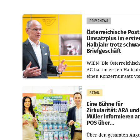
PRIMENEWS
Österreichische Post
Umsatzplus im erste
Halbjahr trotz schw
Briefgeschäft
WIEN Die Österreichisch
AG hat im ersten Halbja
einen Konzernumsatz vo
1.544,0 Mio. EUR
erwirtschaftet, was eine
RETAIL
von 3,8 Prozent gegenüb
dem Vergleichszeitraum
Eine Bühne für
Zirkularität: ARA und
Müller informieren a
POS über
Kreislauffähigkeit
Über den gesamten Augu