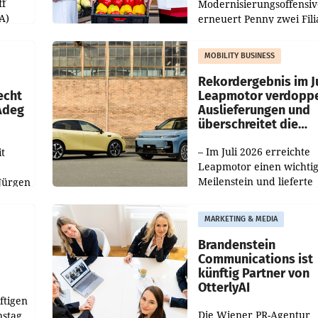
ff
Modernisierungsoffensiv
A)
erneuert Penny zwei Fili
Nieder- und Oberösterre
slauf-
Die beiden Standorte lie
MOBILITY BUSINESS
Haag sowie im rund
ilialen
Rekordergebnis im Ju
echt
Leapmotor verdoppe
 Adeg
Auslieferungen und
überschreitet die
100.000er-Marke
– Im Juli 2026 erreichte
t
Leapmotor einen wichti
Meilenstein und lieferte
Jürgen
weltweit 101.267 Fahrze
ich
aus, womit sich das Erge
MARKETING & MEDIA
gegenüber Juli 2025 meh
örde
verdoppelte (+102
walt
Brandenstein
Communications ist
künftig Partner von
OtterlyAI
ftigen
Die Wiener PR-Agentur
nstag