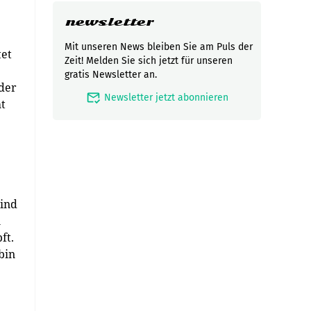
newsletter
Mit unseren News bleiben Sie am Puls der
tet
Zeit! Melden Sie sich jetzt für unseren
gratis Newsletter an.
der
mark_email_read
Newsletter jetzt abonnieren
ht
sind
n
ft.
bin