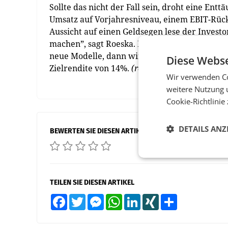
Sollte das nicht der Fall sein, droht eine En
Umsatz auf Vorjahresniveau, einem EBIT-Rüc
Aussicht auf einen Geldsegen lese der Investo
machen”, sagt Roeska. Nach 2024 dürfte dan
neue Modelle, dann wird die Ertragslage nac
Diese Webse
Zielrendite von 14%.
(red)
Wir verwenden Co
weitere Nutzung 
Cookie-Richtlinie
DETAILS ANZ
BEWERTEN SIE DIESEN ARTIKEL
TEILEN SIE DIESEN ARTIKEL
Facebook
Twitter
Messenger
WhatsApp
LinkedIn
XING
Teilen