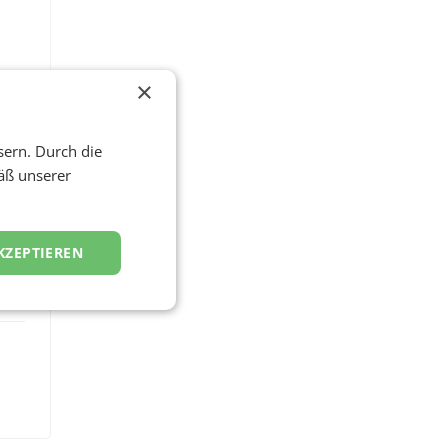
×
ine
sern. Durch die
äß unserer
KZEPTIEREN