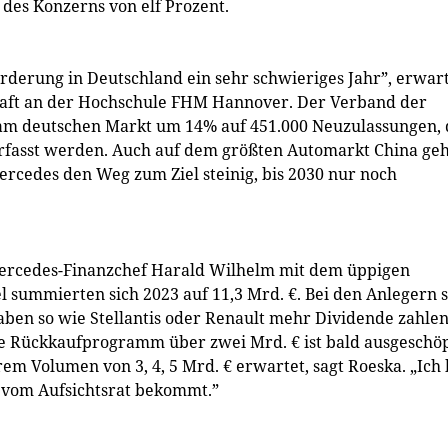
des Konzerns von elf Prozent.
rderung in Deutschland ein sehr schwieriges Jahr”, erwar
haft an der Hochschule FHM Hannover. Der Verband der
 am deutschen Markt um 14% auf 451.000 Neuzulassungen, 
h erfasst werden. Auch auf dem größten Automarkt China ge
rcedes den Weg zum Ziel steinig, bis 2030 nur noch
 Mercedes-Finanzchef Harald Wilhelm mit dem üppigen
 summierten sich 2023 auf 11,3 Mrd. €. Bei den Anlegern 
ben so wie Stellantis oder Renault mehr Dividende zahle
e Rückkaufprogramm über zwei Mrd. € ist bald ausgeschöp
m Volumen von 3, 4, 5 Mrd. € erwartet, sagt Roeska. „Ich 
t vom Aufsichtsrat bekommt.”