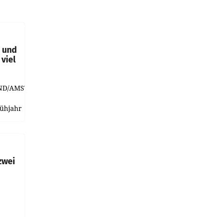
t und
viel
ND/AMSTERDAM.
rühjahr
h
zwei