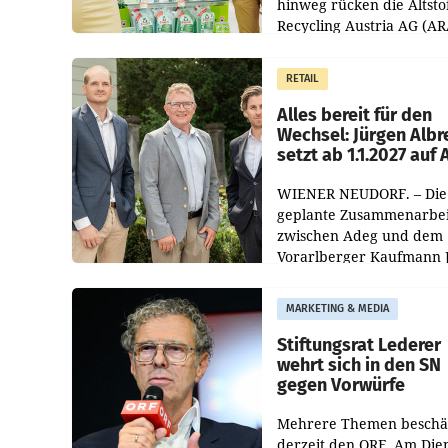
hinweg rücken die Altsto
Recycling Austria AG (AR
und der Handelskonzern
Müller die Initiative „Krei
RETAIL
Helden“ in allen
österreichischen Müller-F
Alles bereit für den
Wechsel: Jürgen Albr
setzt ab 1.1.2027 auf
WIENER NEUDORF. – Die
geplante Zusammenarbei
zwischen Adeg und dem
Vorarlberger Kaufmann 
Albrecht ist kartellrechtl
freigegeben: Die
MARKETING & MEDIA
Bundeswettbewerbsbeh
und der Bundeskartellan
Stiftungsrat Lederer
wehrt sich in den SN
gegen Vorwürfe
Mehrere Themen beschä
derzeit den ORF. Am Die