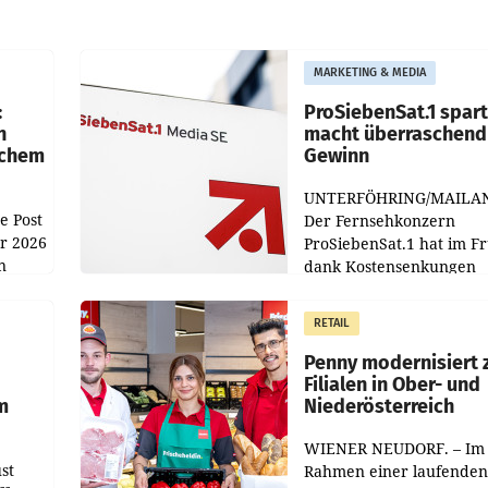
MARKETING & MEDIA
:
ProSiebenSat.1 spar
n
macht überraschend 
achem
Gewinn
UNTERFÖHRING/MAILA
e Post
Der Fernsehkonzern
hr 2026
ProSiebenSat.1 hat im F
n
dank Kostensenkungen
operativ wieder Gewinn
m Plus
gemacht und die
RETAIL
er
Markterwartung deutlic
übertroffen.
Penny modernisiert 
Filialen in Ober- und
m
Niederösterreich
WIENER NEUDORF. – Im
st
Rahmen einer laufenden