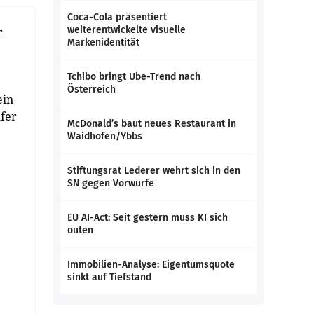
Coca-Cola präsentiert
weiterentwickelte visuelle
r
Markenidentität
Tchibo bringt Ube-Trend nach
Österreich
ein
ufer
McDonald’s baut neues Restaurant in
Waidhofen/Ybbs
Stiftungsrat Lederer wehrt sich in den
SN gegen Vorwürfe
EU AI-Act: Seit gestern muss KI sich
outen
Immobilien-Analyse: Eigentumsquote
sinkt auf Tiefstand