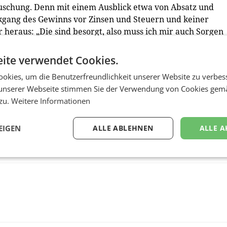
ttäuschung. Denn mit einem Ausblick etwa von Absatz und
kgang des Gewinns vor Zinsen und Steuern und keiner
r heraus: „Die sind besorgt, also muss ich mir auch Sorgen
n indes ein neuer Rückenwind aufziehen. „Ab 2025 kommen
h der Mercedes-Systematik wieder sonnig.” Das bedeutet e
ite verwendet Cookies.
okies, um die Benutzerfreundlichkeit unserer Website zu verbes
unserer Webseite stimmen Sie der Verwendung von Cookies gem
 zu.
Weitere Informationen
EIGEN
ALLE ABLEHNEN
ALLE A