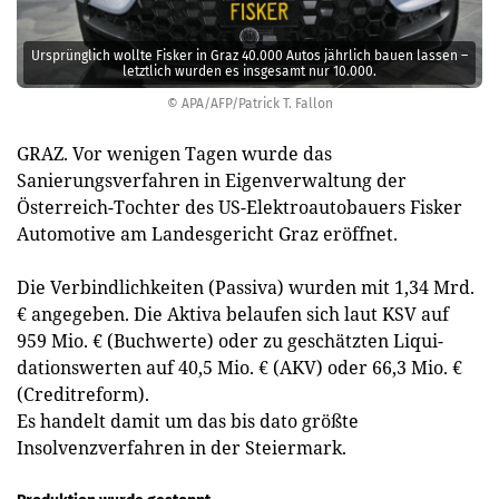
Ursprünglich wollte Fisker in Graz 40.000 Autos jährlich bauen lassen –
letztlich wurden es insgesamt nur 10.000.
© APA/AFP/Patrick T. Fallon
GRAZ. Vor wenigen Tagen wurde das
Sanierungsverfahren in Eigenverwaltung der
Österreich-Tochter des US-Elektroautobauers Fisker
Automotive am Landesgericht Graz eröffnet.
Die Verbindlichkeiten (Passiva) wurden mit 1,34 Mrd.
€ angegeben. Die Aktiva belaufen sich laut KSV auf
959 Mio. € (Buchwerte) oder zu geschätzten Liqui­
dationswerten auf 40,5 Mio. € (AKV) oder 66,3 Mio. €
(Creditreform).
Es handelt damit um das bis dato größte
Insolvenzverfahren in der Steiermark.