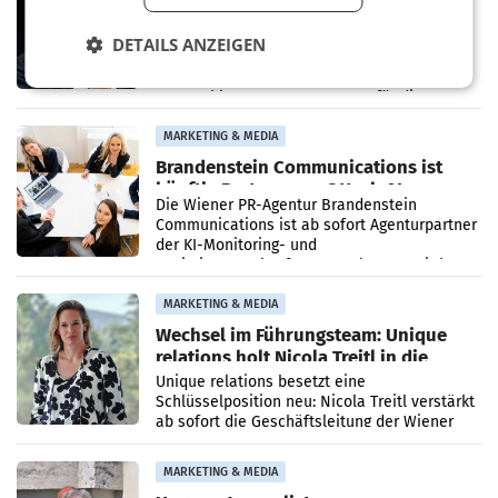
den SN gegen Vorwürfe
Mehrere Themen beschäftigen derzeit den
DETAILS ANZEIGEN
ORF. Am Dienstag soll im Stiftungsrat über
die vom neuen ORF-Chef Clemens Pig
vorgeschlagenen Besetzungen für die
Direktionen abgestimmt werden.
MARKETING & MEDIA
Brandenstein Communications ist
künftig Partner von OtterlyAI
Die Wiener PR-Agentur Brandenstein
Communications ist ab sofort Agenturpartner
der KI-Monitoring- und
Optimierungsplattform OtterlyAI. Damit baut
die Agentur ihr Leistungsportfolio
MARKETING & MEDIA
Wechsel im Führungsteam: Unique
relations holt Nicola Treitl in die
Geschäftsleitung
Unique relations besetzt eine
Schlüsselposition neu: Nicola Treitl verstärkt
ab sofort die Geschäftsleitung der Wiener
PR-Agentur an der Seite von Josef Kalina und
Anna Kalina-Mahr.
MARKETING & MEDIA