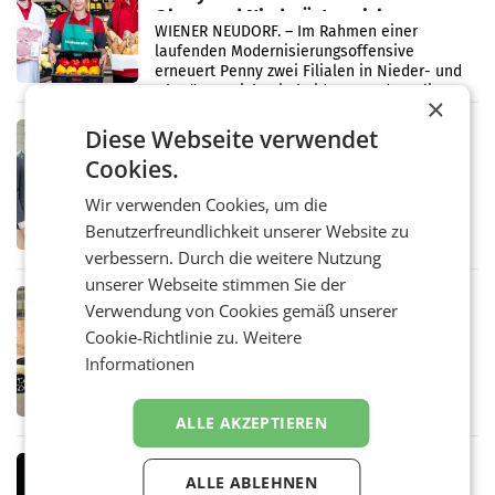
Ober- und Niederösterreich
WIENER NEUDORF. – Im Rahmen einer
laufenden Modernisierungsoffensive
erneuert Penny zwei Filialen in Nieder- und
Oberösterreich. Die beiden Standorte liegen
×
in Haag sowie im rund
RETAIL
Diese Webseite verwendet
Alles bereit für den Wechsel: Jürgen
Cookies.
Albrecht setzt ab 1.1.2027 auf Adeg
WIENER NEUDORF. – Die geplante
Wir verwenden Cookies, um die
Zusammenarbeit zwischen Adeg und dem
Benutzerfreundlichkeit unserer Website zu
Vorarlberger Kaufmann Jürgen Albrecht ist
kartellrechtlich freigegeben: Die
verbessern. Durch die weitere Nutzung
Bundeswettbewerbsbehörde und der
unserer Webseite stimmen Sie der
Bundeskartellanwalt
MOBILITY BUSINESS
Verwendung von Cookies gemäß unserer
Rekordergebnis im Juli: Leapmotor
Cookie-Richtlinie zu.
Weitere
verdoppelt Auslieferungen und
Informationen
überschreitet die 100.000er-Marke
– Im Juli 2026 erreichte Leapmotor einen
wichtigen Meilenstein und lieferte weltweit
101.267 Fahrzeuge aus, womit sich das
ALLE AKZEPTIEREN
Ergebnis gegenüber Juli 2025 mehr als
verdoppelte (+102
MARKETING & MEDIA
ALLE ABLEHNEN
Stiftungsrat Lederer wehrt sich in