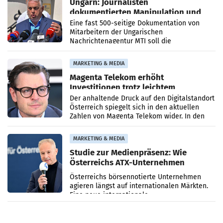
Ungarn: Journalisten
dokumentierten Manipulation und
Zensur
Eine fast 500-seitige Dokumentation von
Mitarbeitern der Ungarischen
Nachrichtenagentur MTI soll die
systematische Nachrichten-Manipulation und
Zensur bei der Agentur während der Zeit
MARKETING & MEDIA
Magenta Telekom erhöht
Investitionen trotz leichtem
Umsatzrückgang
Der anhaltende Druck auf den Digitalstandort
Österreich spiegelt sich in den aktuellen
Zahlen von Magenta Telekom wider. In den
ersten sechs Monaten des laufenden Jahres
verzeichnete
MARKETING & MEDIA
Studie zur Medienpräsenz: Wie
Österreichs ATX-Unternehmen
international wahrgenommen
Österreichs börsennotierte Unternehmen
werden
agieren längst auf internationalen Märkten.
Eine neue internationale
Medienresonanzanalyse untersucht die
weltweite Berichterstattung über