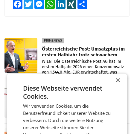
Facebook
Twitter
Messenger
WhatsApp
LinkedIn
XING
Teilen
PRIMENEWS
Österreichische Post: Umsatzplus im
ersten Halbjahr trotz schwachem
Briefgeschäft
WIEN Die Österreichische Post AG hat im
ersten Halbjahr 2026 einen Konzernumsatz
von 1.544,0 Mio. EUR erwirtschaftet, was
einem Plus von 3,8 Prozent gegenüber dem
×
Vergleichszeitraum
MARKETING & MEDIA
Diese Webseite verwendet
ProSiebenSat.1 spart und macht
Cookies.
überraschend viel Gewinn
UNTERFÖHRING/MAILAND/AMSTERDAM. Der
Wir verwenden Cookies, um die
Fernsehkonzern ProSiebenSat.1 hat im
Benutzerfreundlichkeit unserer Website zu
Frühjahr dank Kostensenkungen operativ
verbessern. Durch die weitere Nutzung
wieder Gewinn gemacht und die
Markterwartung deutlich übertroffen.
unserer Webseite stimmen Sie der
RETAIL