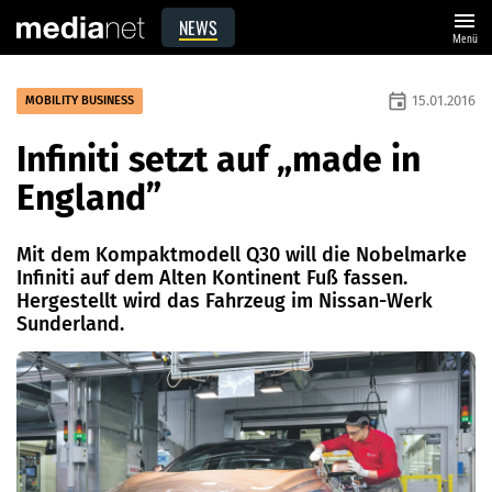
menu
NEWS
Menü
event
15.01.2016
MOBILITY BUSINESS
Infiniti setzt auf „made in
England”
Mit dem Kompaktmodell Q30 will die Nobelmarke
Infiniti auf dem Alten Kontinent Fuß fassen.
Hergestellt wird das ­Fahrzeug im Nissan-Werk
Sunderland.