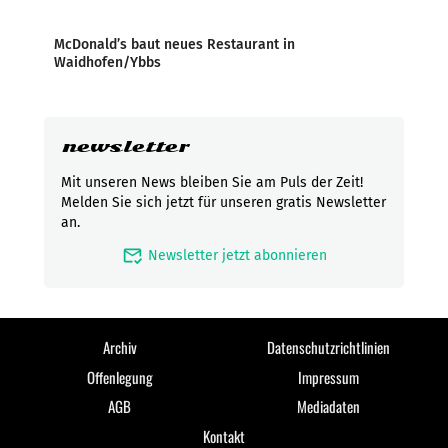
McDonald’s baut neues Restaurant in
Waidhofen/Ybbs
newsletter
Mit unseren News bleiben Sie am Puls der Zeit!
Melden Sie sich jetzt für unseren gratis Newsletter
an.
mark_email_read
Newsletter jetzt abonnieren
Archiv
Datenschutzrichtlinien
Offenlegung
Impressum
AGB
Mediadaten
Kontakt