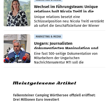
Wechsel im Führungsteam: Unique
relations holt Nicola Treitl in die
Geschäftsleitung
Unique relations besetzt eine
Schlüsselposition neu: Nicola Treitl verstärkt
ab sofort die Geschäftsleitung der Wiener
PR-Agentur an der Seite von Josef Kalina und
Anna Kalina-Mahr.
MARKETING & MEDIA
Ungarn: Journalisten
dokumentierten Manipulation und
Zensur
Eine fast 500-seitige Dokumentation von
Mitarbeitern der Ungarischen
Nachrichtenagentur MTI soll die
systematische Nachrichten-Manipulation und
Zensur bei der Agentur während der Zeit
Meistgelesene Artikel
Falkensteiner Camping Wörthersee offiziell eröffnet:
Drei Millionen Euro investiert