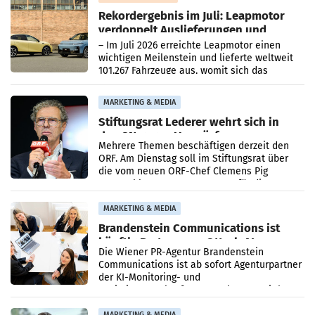
Rekordergebnis im Juli: Leapmotor
verdoppelt Auslieferungen und
überschreitet die 100.000er-Marke
– Im Juli 2026 erreichte Leapmotor einen
wichtigen Meilenstein und lieferte weltweit
101.267 Fahrzeuge aus, womit sich das
Ergebnis gegenüber Juli 2025 mehr als
verdoppelte (+102
MARKETING & MEDIA
Stiftungsrat Lederer wehrt sich in
den SN gegen Vorwürfe
Mehrere Themen beschäftigen derzeit den
ORF. Am Dienstag soll im Stiftungsrat über
die vom neuen ORF-Chef Clemens Pig
vorgeschlagenen Besetzungen für die
Direktionen abgestimmt werden.
MARKETING & MEDIA
Brandenstein Communications ist
künftig Partner von OtterlyAI
Die Wiener PR-Agentur Brandenstein
Communications ist ab sofort Agenturpartner
der KI-Monitoring- und
Optimierungsplattform OtterlyAI. Damit baut
die Agentur ihr Leistungsportfolio
MARKETING & MEDIA