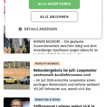
Ober- und Niederösterreich
ALLE AKZEPTIEREN
WIENER NEUDORF. – Im Rahmen einer
laufenden Modernisierungsoffensive
erneuert Penny zwei Filialen in Nieder- und
ALLE ABLEHNEN
Oberösterreich. Die beiden Standorte liegen
in Haag sowie im rund
RETAIL
DETAILS ANZEIGEN
Alles bereit für den Wechsel: Jürgen
Albrecht setzt ab 1.1.2027 auf Adeg
WIENER NEUDORF. – Die geplante
Zusammenarbeit zwischen Adeg und dem
Vorarlberger Kaufmann Jürgen Albrecht ist
kartellrechtlich freigegeben: Die
Bundeswettbewerbsbehörde und der
Bundeskartellanwalt
MOBILITY BUSINESS
Rekordergebnis im Juli: Leapmotor
verdoppelt Auslieferungen und
überschreitet die 100.000er-Marke
– Im Juli 2026 erreichte Leapmotor einen
wichtigen Meilenstein und lieferte weltweit
101.267 Fahrzeuge aus, womit sich das
Ergebnis gegenüber Juli 2025 mehr als
verdoppelte (+102
MARKETING & MEDIA
Stiftungsrat Lederer wehrt sich in