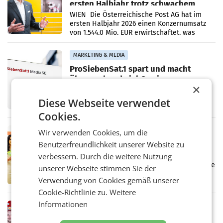
ersten Halbjahr trotz schwachem
Briefgeschäft
WIEN Die Österreichische Post AG hat im
ersten Halbjahr 2026 einen Konzernumsatz
von 1.544,0 Mio. EUR erwirtschaftet, was
einem Plus von 3,8 Prozent gegenüber dem
Vergleichszeitraum
MARKETING & MEDIA
ProSiebenSat.1 spart und macht
überraschend viel Gewinn
×
UNTERFÖHRING/MAILAND/AMSTERDAM. Der
Fernsehkonzern ProSiebenSat.1 hat im
Diese Webseite verwendet
Frühjahr dank Kostensenkungen operativ
wieder Gewinn gemacht und die
Cookies.
Markterwartung deutlich übertroffen.
RETAIL
Wir verwenden Cookies, um die
Eine Bühne für Zirkularität: ARA und
Benutzerfreundlichkeit unserer Website zu
Müller informieren am POS über
verbessern. Durch die weitere Nutzung
Kreislauffähigkeit
Über den gesamten August hinweg rücken die
unserer Webseite stimmen Sie der
Altstoff Recycling Austria AG (ARA) und der
Verwendung von Cookies gemäß unserer
Handelskonzern Müller die Initiative
Cookie-Richtlinie zu.
Weitere
„Kreislauf-Helden“ in allen österreichischen
Müller-Filialen
Informationen
RETAIL
Penny modernisiert zwei Filialen in