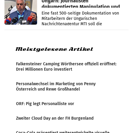
Ungarn: Journalisten
dokumentierten Manipulation und
Zensur
Eine fast 500-seitige Dokumentation von
Mitarbeitern der Ungarischen
Nachrichtenagentur MTI soll die
systematische Nachrichten-Manipulation und
Zensur bei der Agentur während der Zeit
Meistgelesene Artikel
Falkensteiner Camping Wörthersee offiziell eröffnet:
Drei Millionen Euro investiert
Personalwechsel im Marketing von Penny
Österreich und Rewe Großhandel
ORF: Pig legt Personalliste vor
Zweiter Cloud Day an der FH Burgenland
Coca-Cola präsentiert weiterentwickelte visuelle