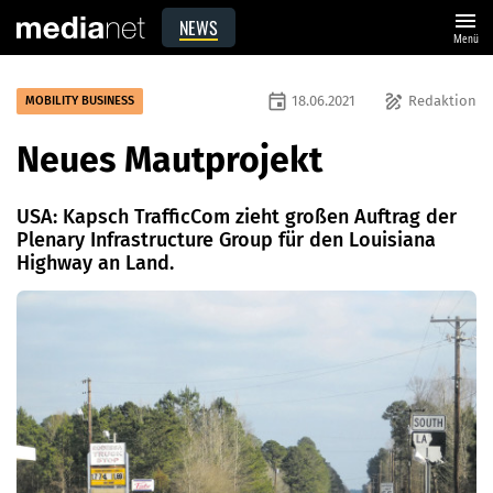
menu
NEWS
Menü
event
draw
18.06.2021
Redaktion
MOBILITY BUSINESS
Neues Mautprojekt
USA: Kapsch TrafficCom zieht großen Auftrag der
Plenary Infrastructure Group für den Louisiana
Highway an Land.