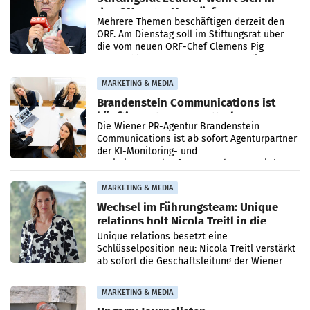
den SN gegen Vorwürfe
Mehrere Themen beschäftigen derzeit den
ORF. Am Dienstag soll im Stiftungsrat über
die vom neuen ORF-Chef Clemens Pig
vorgeschlagenen Besetzungen für die
Direktionen abgestimmt werden.
MARKETING & MEDIA
Brandenstein Communications ist
künftig Partner von OtterlyAI
Die Wiener PR-Agentur Brandenstein
Communications ist ab sofort Agenturpartner
der KI-Monitoring- und
Optimierungsplattform OtterlyAI. Damit baut
die Agentur ihr Leistungsportfolio
MARKETING & MEDIA
Wechsel im Führungsteam: Unique
relations holt Nicola Treitl in die
Geschäftsleitung
Unique relations besetzt eine
Schlüsselposition neu: Nicola Treitl verstärkt
ab sofort die Geschäftsleitung der Wiener
PR-Agentur an der Seite von Josef Kalina und
Anna Kalina-Mahr.
MARKETING & MEDIA