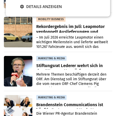
Zusammenarbeit zwischen Adeg und dem
Vorarlberger Kaufmann Jürgen Albrecht ist
DETAILS ANZEIGEN
kartellrechtlich freigegeben: Die
Bundeswettbewerbsbehörde und der
Bundeskartellanwalt
MOBILITY BUSINESS
Rekordergebnis im Juli: Leapmotor
verdoppelt Auslieferungen und
überschreitet die 100.000er-Marke
– Im Juli 2026 erreichte Leapmotor einen
wichtigen Meilenstein und lieferte weltweit
101.267 Fahrzeuge aus, womit sich das
Ergebnis gegenüber Juli 2025 mehr als
verdoppelte (+102
MARKETING & MEDIA
Stiftungsrat Lederer wehrt sich in
den SN gegen Vorwürfe
Mehrere Themen beschäftigen derzeit den
ORF. Am Dienstag soll im Stiftungsrat über
die vom neuen ORF-Chef Clemens Pig
vorgeschlagenen Besetzungen für die
Direktionen abgestimmt werden.
MARKETING & MEDIA
Brandenstein Communications ist
künftig Partner von OtterlyAI
Die Wiener PR-Agentur Brandenstein