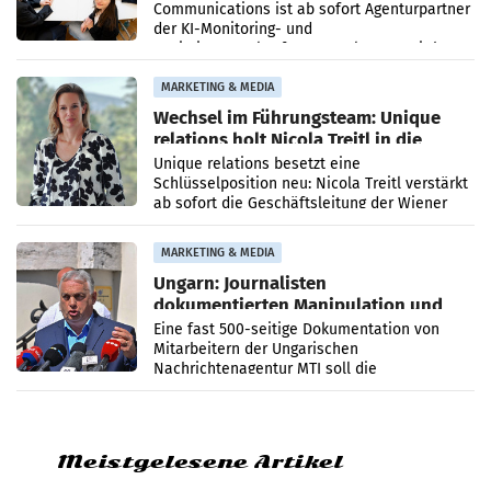
Communications ist ab sofort Agenturpartner
der KI-Monitoring- und
Optimierungsplattform OtterlyAI. Damit baut
die Agentur ihr Leistungsportfolio
MARKETING & MEDIA
Wechsel im Führungsteam: Unique
relations holt Nicola Treitl in die
Geschäftsleitung
Unique relations besetzt eine
Schlüsselposition neu: Nicola Treitl verstärkt
ab sofort die Geschäftsleitung der Wiener
PR-Agentur an der Seite von Josef Kalina und
Anna Kalina-Mahr.
MARKETING & MEDIA
Ungarn: Journalisten
dokumentierten Manipulation und
Zensur
Eine fast 500-seitige Dokumentation von
Mitarbeitern der Ungarischen
Nachrichtenagentur MTI soll die
systematische Nachrichten-Manipulation und
Zensur bei der Agentur während der Zeit
Meistgelesene Artikel