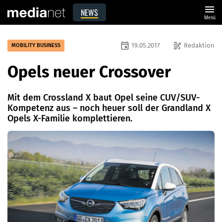
menu
NEWS
Menü
event
draw
19.05.2017
Redaktion
MOBILITY BUSINESS
Opels neuer Crossover
Mit dem Crossland X baut Opel seine CUV/SUV-
Kompetenz aus – noch heuer soll der Grandland X
Opels X-Familie komplettieren.