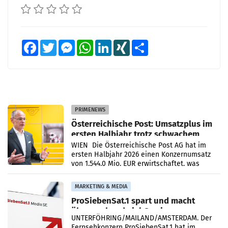
Facebook
Twitter
Messenger
WhatsApp
LinkedIn
XING
Teilen
PRIMENEWS
Österreichische Post: Umsatzplus im
ersten Halbjahr trotz schwachem
Briefgeschäft
WIEN Die Österreichische Post AG hat im
ersten Halbjahr 2026 einen Konzernumsatz
von 1.544,0 Mio. EUR erwirtschaftet, was
einem Plus von 3,8 Prozent gegenüber dem
Vergleichszeitraum
MARKETING & MEDIA
ProSiebenSat.1 spart und macht
überraschend viel Gewinn
UNTERFÖHRING/MAILAND/AMSTERDAM. Der
Fernsehkonzern ProSiebenSat.1 hat im