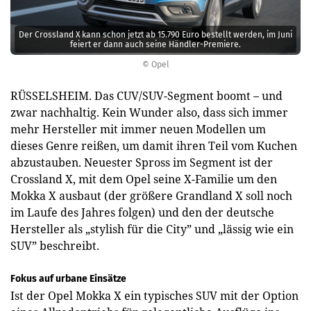
Der Crossland X kann schon jetzt ab 15.790 Euro bestellt werden, im Juni
feiert er dann auch seine Händler-Premiere.
© Opel
RÜSSELSHEIM. Das CUV/SUV-Segment boomt – und
zwar nachhaltig. Kein Wunder also, dass sich immer
mehr Hersteller mit immer neuen Modellen um
dieses Genre reißen, um damit ihren Teil vom Kuchen
abzustauben. Neuester Spross im Segment ist der
Crossland X, mit dem Opel seine X-Familie um den
Mokka X ausbaut (der größere Grandland X soll noch
im Laufe des Jahres folgen) und den der deutsche
Hersteller als „stylish für die City” und „lässig wie ein
SUV” beschreibt.
Fokus auf urbane Einsätze
Ist der Opel Mokka X ein typisches SUV mit der Option