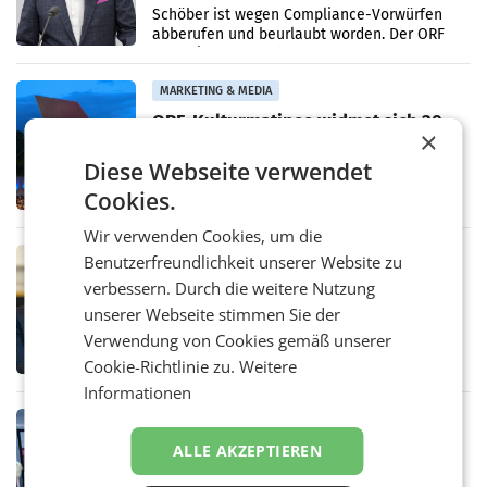
Schöber ist wegen Compliance-Vorwürfen
abberufen und beurlaubt worden. Der ORF
bestätigte gegenüber der APA entsprechende
Medienberichte.
MARKETING & MEDIA
ORF-Kulturmatinee widmet sich 20
×
Jahren Grafenegg Festival und Peter
Simonischek
Diese Webseite verwendet
Am Sonntag, dem 9. August 2026, begleitet
Lillian Moschen das Publikum ab 9.05 Uhr
Cookies.
durch die ORF-„Kulturmatinee“. Die Sendung
startet mit der Dokumentation „20 Jahre
Wir verwenden Cookies, um die
Grafenegg
MARKETING & MEDIA
Benutzerfreundlichkeit unserer Website zu
APA-Comm-Ranking: Christian
verbessern. Durch die weitere Nutzung
Stocker mit höchster Medienpräsenz
unserer Webseite stimmen Sie der
im Juli
Das APA-Comm-Politik-Ranking untersucht
Verwendung von Cookies gemäß unserer
monatlich die Berichterstattung von zwölf
Cookie-Richtlinie zu.
Weitere
österreichischen Tageszeitungen und
analysiert, welche Politikerinnen und
Informationen
Politiker Österreichs die
MARKETING & MEDIA
Prozess zu Warner-Übernahme erst
ALLE AKZEPTIEREN
im März 2027