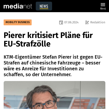
menu
NEWS
Menü
event
draw
07.06.2024
Redaktion
MOBILITY BUSINESS
Pierer kritisiert Pläne für
EU-Strafzölle
KTM-Eigentümer Stefan Pierer ist gegen EU-
Strafen auf chinesische Fahrzeuge – besser
wäre es Anreize für Investitionen zu
schaffen, so der Unternehmer.