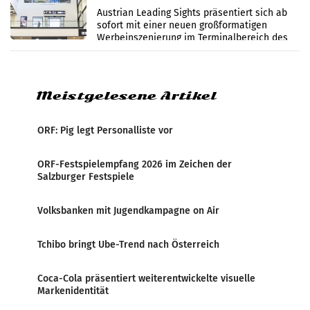
Flughafen Wien
Austrian Leading Sights präsentiert sich ab
sofort mit einer neuen großformatigen
Werbeinszenierung im Terminalbereich des
Flughafen Wien. Die Präsenz befindet sich im
Verbindungsbereich
Meistgelesene Artikel
ORF: Pig legt Personalliste vor
ORF-Festspielempfang 2026 im Zeichen der
Salzburger Festspiele
Volksbanken mit Jugendkampagne on Air
Tchibo bringt Ube-Trend nach Österreich
Coca-Cola präsentiert weiterentwickelte visuelle
Markenidentität