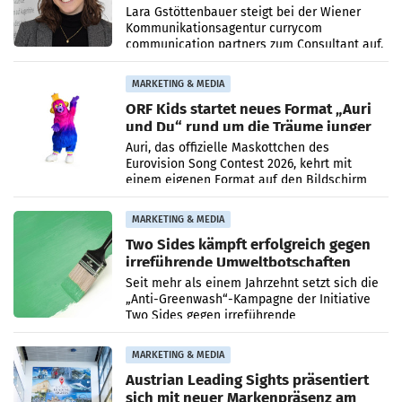
auf
Lara Gstöttenbauer steigt bei der Wiener
Kommunikationsagentur currycom
communication partners zum Consultant auf.
Die 27-jährige Beraterin betreut Kundinnen
und Kunden in den Bereichen
MARKETING & MEDIA
ORF Kids startet neues Format „Auri
und Du“ rund um die Träume junger
Menschen
Auri, das offizielle Maskottchen des
Eurovision Song Contest 2026, kehrt mit
einem eigenen Format auf den Bildschirm
zurück. In der neuen Sendung „Auri und Du“
bei ORF Kids steht
MARKETING & MEDIA
Two Sides kämpft erfolgreich gegen
irreführende Umweltbotschaften
beim Papiereinsatz
Seit mehr als einem Jahrzehnt setzt sich die
„Anti-Greenwash“-Kampagne der Initiative
Two Sides gegen irreführende
Umweltaussagen bei Papierkommunikation
und papierbasierten Verpackungen
MARKETING & MEDIA
Austrian Leading Sights präsentiert
sich mit neuer Markenpräsenz am