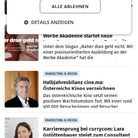
LOS ANGELES Die geplante Übernahme des
Hollywood-Urgesteins Warner Brothers durch
ALLE ABLEHNEN
den Rivalen Paramount wird noch lange in
der Schwebe bleiben. Eine Richterin setzte
DETAILS ANZEIGEN
den Prozess zu
MARKETING & MEDIA
Werbe Akademie startet neue
Imagekampagne rund um Praxisnähe
Unter dem Slogan „Näher dran geht nicht. Mit
einer praxisorientierten Ausbildung an der
Werbe Akademie“ hat die
Bildungseinrichtung des WIFI Wien eine neue
Imagekampagne gestartet.
MARKETING & MEDIA
Halbjahresbilanz cine.ma:
Österreichs Kinos verzeichnen
400.000 Besucher mehr
Das österreichische Kino setzt seinen
positiven Wachstumskurs fort. Mit einer rund
400.000 Besucherinnen und Besucher
höheren Nettoreichweite im ersten Halbjahr
2026 gegenüber dem
MARKETING & MEDIA
Karrieresprung bei currycom: Lara
Gstöttenbauer steigt zum Consultant