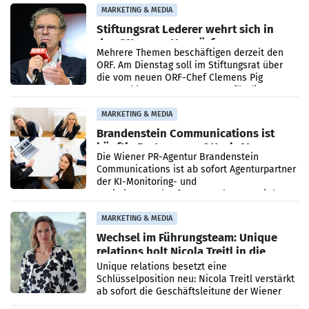
verdoppelte (+102
MARKETING & MEDIA
Stiftungsrat Lederer wehrt sich in
den SN gegen Vorwürfe
Mehrere Themen beschäftigen derzeit den
ORF. Am Dienstag soll im Stiftungsrat über
die vom neuen ORF-Chef Clemens Pig
vorgeschlagenen Besetzungen für die
Direktionen abgestimmt werden.
MARKETING & MEDIA
Brandenstein Communications ist
künftig Partner von OtterlyAI
Die Wiener PR-Agentur Brandenstein
Communications ist ab sofort Agenturpartner
der KI-Monitoring- und
Optimierungsplattform OtterlyAI. Damit baut
die Agentur ihr Leistungsportfolio
MARKETING & MEDIA
Wechsel im Führungsteam: Unique
relations holt Nicola Treitl in die
Geschäftsleitung
Unique relations besetzt eine
Schlüsselposition neu: Nicola Treitl verstärkt
ab sofort die Geschäftsleitung der Wiener
PR-Agentur an der Seite von Josef Kalina und