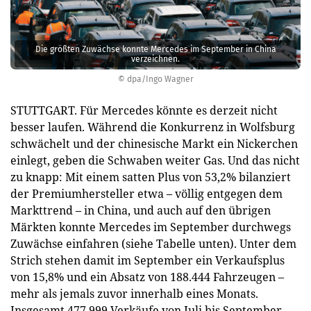
Die größten Zuwächse konnte Mercedes im September in China
verzeichnen.
© dpa/Ingo Wagner
STUTTGART. Für Mercedes könnte es derzeit nicht
besser laufen. Während die Konkurrenz in Wolfsburg
schwächelt und der chinesische Markt ein Nickerchen
einlegt, geben die Schwaben weiter Gas. Und das nicht
zu knapp: Mit einem satten Plus von 53,2% bilanziert
der Premiumhersteller etwa – völlig entgegen dem
Markttrend – in China, und auch auf den übrigen
Märkten konnte Mercedes im September durchwegs
Zuwächse einfahren (siehe Tabelle unten). Unter dem
Strich stehen damit im September ein Verkaufsplus
von 15,8% und ein Absatz von 188.444 Fahrzeugen –
mehr als jemals zuvor innerhalb eines Monats.
Insgesamt 477.999 Verkäufe von Juli bis September