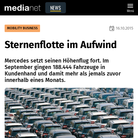
menu
NEWS
Menü
event
16.10.2015
MOBILITY BUSINESS
Sternenflotte im Aufwind
Mercedes setzt seinen Höhenflug fort. Im
September gingen 188.444 Fahrzeuge in
Kundenhand und damit mehr als jemals zuvor
innerhalb eines Monats.