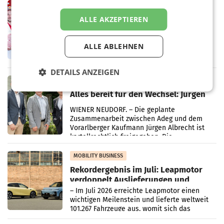
Müller-Filialen
RETAIL
Penny modernisiert zwei Filialen in
ALLE AKZEPTIEREN
Ober- und Niederösterreich
WIENER NEUDORF. – Im Rahmen einer
laufenden Modernisierungsoffensive
ALLE ABLEHNEN
erneuert Penny zwei Filialen in Nieder- und
Oberösterreich. Die beiden Standorte liegen
DETAILS ANZEIGEN
in Haag sowie im rund
RETAIL
Alles bereit für den Wechsel: Jürgen
Albrecht setzt ab 1.1.2027 auf Adeg
WIENER NEUDORF. – Die geplante
Zusammenarbeit zwischen Adeg und dem
Vorarlberger Kaufmann Jürgen Albrecht ist
kartellrechtlich freigegeben: Die
Bundeswettbewerbsbehörde und der
Bundeskartellanwalt
MOBILITY BUSINESS
Rekordergebnis im Juli: Leapmotor
verdoppelt Auslieferungen und
überschreitet die 100.000er-Marke
– Im Juli 2026 erreichte Leapmotor einen
wichtigen Meilenstein und lieferte weltweit
101.267 Fahrzeuge aus, womit sich das
Ergebnis gegenüber Juli 2025 mehr als