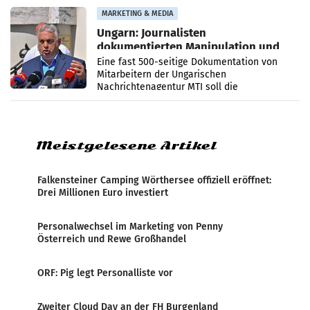
Anna Kalina-Mahr.
MARKETING & MEDIA
Ungarn: Journalisten
dokumentierten Manipulation und
Zensur
Eine fast 500-seitige Dokumentation von
Mitarbeitern der Ungarischen
Nachrichtenagentur MTI soll die
systematische Nachrichten-Manipulation und
Zensur bei der Agentur während der Zeit
Meistgelesene Artikel
Falkensteiner Camping Wörthersee offiziell eröffnet:
Drei Millionen Euro investiert
Personalwechsel im Marketing von Penny
Österreich und Rewe Großhandel
ORF: Pig legt Personalliste vor
Zweiter Cloud Day an der FH Burgenland