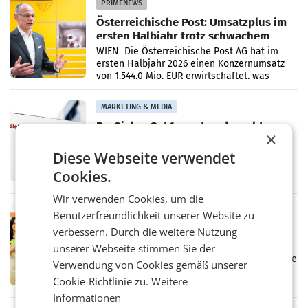
PRIMENEWS
Österreichische Post: Umsatzplus im
ersten Halbjahr trotz schwachem
Briefgeschäft
WIEN Die Österreichische Post AG hat im
ersten Halbjahr 2026 einen Konzernumsatz
von 1.544,0 Mio. EUR erwirtschaftet, was
einem Plus von 3,8 Prozent gegenüber dem
Vergleichszeitraum
MARKETING & MEDIA
ProSiebenSat.1 spart und macht
×
überraschend viel Gewinn
UNTERFÖHRING/MAILAND/AMSTERDAM. Der
Diese Webseite verwendet
Fernsehkonzern ProSiebenSat.1 hat im
Cookies.
Frühjahr dank Kostensenkungen operativ
wieder Gewinn gemacht und die
Wir verwenden Cookies, um die
Markterwartung deutlich übertroffen.
RETAIL
Benutzerfreundlichkeit unserer Website zu
Eine Bühne für Zirkularität: ARA und
verbessern. Durch die weitere Nutzung
Müller informieren am POS über
unserer Webseite stimmen Sie der
Kreislauffähigkeit
Über den gesamten August hinweg rücken die
Verwendung von Cookies gemäß unserer
Altstoff Recycling Austria AG (ARA) und der
Cookie-Richtlinie zu.
Weitere
Handelskonzern Müller die Initiative
„Kreislauf-Helden“ in allen österreichischen
Informationen