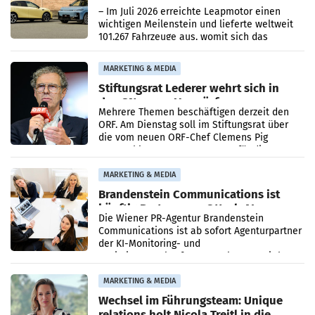
überschreitet die 100.000er-Marke
– Im Juli 2026 erreichte Leapmotor einen
wichtigen Meilenstein und lieferte weltweit
101.267 Fahrzeuge aus, womit sich das
Ergebnis gegenüber Juli 2025 mehr als
verdoppelte (+102
MARKETING & MEDIA
Stiftungsrat Lederer wehrt sich in
den SN gegen Vorwürfe
Mehrere Themen beschäftigen derzeit den
ORF. Am Dienstag soll im Stiftungsrat über
die vom neuen ORF-Chef Clemens Pig
vorgeschlagenen Besetzungen für die
Direktionen abgestimmt werden.
MARKETING & MEDIA
Brandenstein Communications ist
künftig Partner von OtterlyAI
Die Wiener PR-Agentur Brandenstein
Communications ist ab sofort Agenturpartner
der KI-Monitoring- und
Optimierungsplattform OtterlyAI. Damit baut
die Agentur ihr Leistungsportfolio
MARKETING & MEDIA
Wechsel im Führungsteam: Unique
relations holt Nicola Treitl in die