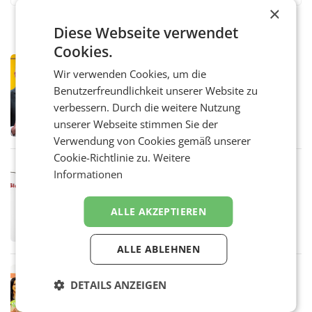
×
Diese Webseite verwendet
Cookies.
PRIMENEWS
Wir verwenden Cookies, um die
Österreichische Post: Umsatzplus im
Benutzerfreundlichkeit unserer Website zu
ersten Halbjahr trotz schwachem
verbessern. Durch die weitere Nutzung
Briefgeschäft
WIEN Die Österreichische Post AG hat im
ersten Halbjahr 2026 einen Konzernumsatz
unserer Webseite stimmen Sie der
von 1.544,0 Mio. EUR erwirtschaftet, was
Verwendung von Cookies gemäß unserer
einem Plus von 3,8 Prozent gegenüber dem
Cookie-Richtlinie zu.
Weitere
Vergleichszeitraum
MARKETING & MEDIA
Informationen
ProSiebenSat.1 spart und macht
überraschend viel Gewinn
UNTERFÖHRING/MAILAND/AMSTERDAM. Der
ALLE AKZEPTIEREN
Fernsehkonzern ProSiebenSat.1 hat im
Frühjahr dank Kostensenkungen operativ
wieder Gewinn gemacht und die
ALLE ABLEHNEN
Markterwartung deutlich übertroffen.
RETAIL
DETAILS ANZEIGEN
Eine Bühne für Zirkularität: ARA und
Müller informieren am POS über