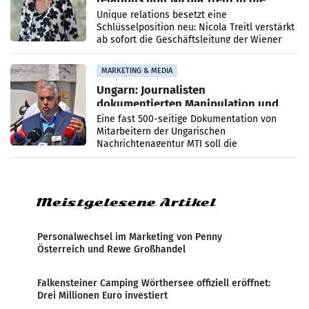
Geschäftsleitung
Unique relations besetzt eine
Schlüsselposition neu: Nicola Treitl verstärkt
ab sofort die Geschäftsleitung der Wiener
PR-Agentur an der Seite von Josef Kalina und
Anna Kalina-Mahr.
MARKETING & MEDIA
Ungarn: Journalisten
dokumentierten Manipulation und
Zensur
Eine fast 500-seitige Dokumentation von
Mitarbeitern der Ungarischen
Nachrichtenagentur MTI soll die
systematische Nachrichten-Manipulation und
Zensur bei der Agentur während der Zeit
Meistgelesene Artikel
Personalwechsel im Marketing von Penny
Österreich und Rewe Großhandel
Falkensteiner Camping Wörthersee offiziell eröffnet:
Drei Millionen Euro investiert