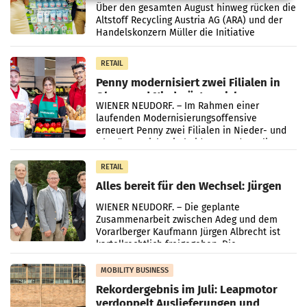
Kreislauffähigkeit
Über den gesamten August hinweg rücken die
Altstoff Recycling Austria AG (ARA) und der
Handelskonzern Müller die Initiative
„Kreislauf-Helden“ in allen österreichischen
Müller-Filialen
RETAIL
Penny modernisiert zwei Filialen in
Ober- und Niederösterreich
WIENER NEUDORF. – Im Rahmen einer
laufenden Modernisierungsoffensive
erneuert Penny zwei Filialen in Nieder- und
Oberösterreich. Die beiden Standorte liegen
in Haag sowie im rund
RETAIL
Alles bereit für den Wechsel: Jürgen
Albrecht setzt ab 1.1.2027 auf Adeg
WIENER NEUDORF. – Die geplante
Zusammenarbeit zwischen Adeg und dem
Vorarlberger Kaufmann Jürgen Albrecht ist
kartellrechtlich freigegeben: Die
Bundeswettbewerbsbehörde und der
Bundeskartellanwalt
MOBILITY BUSINESS
Rekordergebnis im Juli: Leapmotor
verdoppelt Auslieferungen und