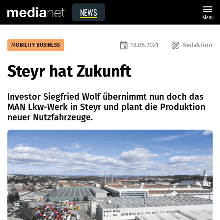
menu
NEWS
Menü
event
draw
18.06.2021
Redaktion
MOBILITY BUSINESS
Steyr hat Zukunft
Investor Siegfried Wolf übernimmt nun doch das
MAN Lkw-Werk in Steyr und plant die Produktion
neuer Nutzfahrzeuge.