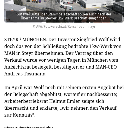
Gut zwei Drittel der Stammbelegschaft sollen auch nach der
Übernahme im Steyrer Lkw-Werk Beschäftigung finden.
© APA/Fotokerschi.at/Kerschbaummayr
STEYR / MÜNCHEN. Der Investor Siegfried Wolf wird
doch das von der Schließung bedrohte Lkw-Werk von
MAN in Steyr übernehmen. Der Vertrag über den
Verkauf wurde vor wenigen Tagen in München vom
Aufsichtsrat besiegelt, bestätigten er und MAN-CEO
Andreas Tostmann.
Im April war Wolf noch mit seinem ersten Angebot bei
der Belegschaft abgeblitzt, worauf er nachbesserte;
Arbeiterbetriebsrat Helmut Emler zeigte sich
überrascht und erklärte, „wir nehmen den Verkauf
zur Kenntnis”.