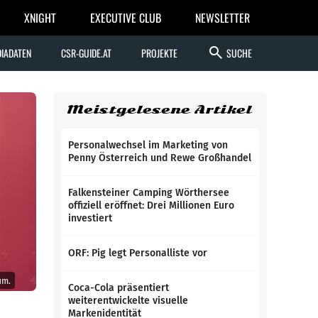
XNIGHT
EXECUTIVE CLUB
NEWSLETTER
search
IADATEN
CSR-GUIDE.AT
PROJEKTE
SUCHE
Meistgelesene Artikel
Personalwechsel im Marketing von
Penny Österreich und Rewe Großhandel
Falkensteiner Camping Wörthersee
offiziell eröffnet: Drei Millionen Euro
investiert
ORF: Pig legt Personalliste vor
um.
Coca-Cola präsentiert
weiterentwickelte visuelle
Markenidentität