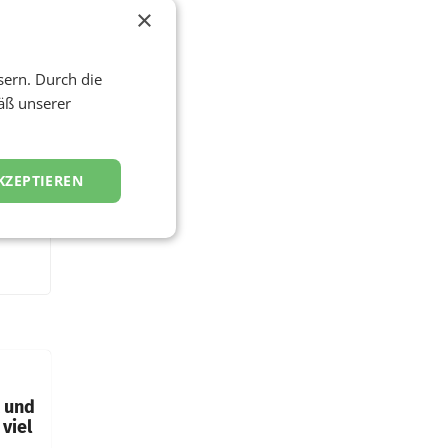
×
sern. Durch die
äß unserer
KZEPTIEREN
t und
viel