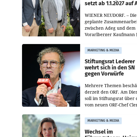
setzt ab 1.1.2027 auf
WIENER NEUDORF. – Die
geplante Zusammenarbei
zwischen Adeg und dem
Vorarlberger Kaufmann 
Albrecht ist kartellrechtl
freigegeben: Die
MARKETING & MEDIA
Bundeswettbewerbsbeh
und der Bundeskartellan
Stiftungsrat Lederer
wehrt sich in den SN
gegen Vorwürfe
Mehrere Themen beschä
derzeit den ORF. Am Die
soll im Stiftungsrat über 
vom neuen ORF-Chef Cl
Pig vorgeschlagenen
Besetzungen für die
MARKETING & MEDIA
Direktionen abgestimmt
werden.
Wechsel im