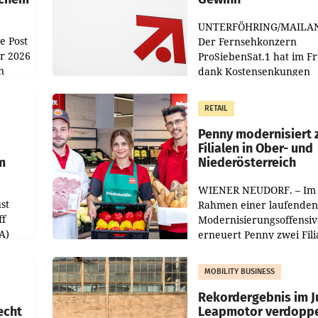
UNTERFÖHRING/MAILA
e Post
Der Fernsehkonzern
hr 2026
ProSiebenSat.1 hat im F
n
dank Kostensenkungen
operativ wieder Gewinn
m Plus
gemacht und die
RETAIL
er
Markterwartung deutlic
übertroffen.
Penny modernisiert 
Filialen in Ober- und
m
Niederösterreich
WIENER NEUDORF. – Im
st
Rahmen einer laufenden
ff
Modernisierungsoffensiv
A)
erneuert Penny zwei Fili
Nieder- und Oberösterre
slauf-
Die beiden Standorte lie
MOBILITY BUSINESS
Haag sowie im rund
ilialen
Rekordergebnis im Ju
echt
Leapmotor verdoppe