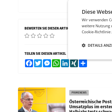
Diese Webse
Wir verwenden Co
weitere Nutzung 
BEWERTEN SIE DIESEN ARTIKEL
Cookie-Richtlinie
DETAILS ANZ
TEILEN SIE DIESEN ARTIKEL
Facebook
Twitter
Messenger
WhatsApp
LinkedIn
XING
Teilen
PRIMENEWS
Österreichische Post
Umsatzplus im erste
Halbjahr trotz schw