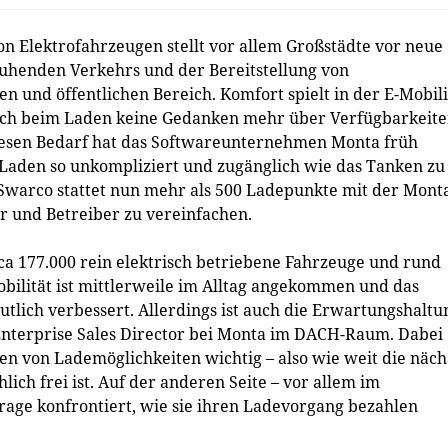
Elektrofahrzeugen stellt vor allem Großstädte vor neue
uhenden Verkehrs und der Bereitstellung von
en und öffentlichen Bereich. Komfort spielt in der E-Mobili
sich beim Laden keine Gedanken mehr über Verfügbarkeit
esen Bedarf hat das Softwareunternehmen Monta früh
 Laden so unkompliziert und zugänglich wie das Tanken zu
warco stattet nun mehr als 500 Ladepunkte mit der Mont
r und Betreiber zu vereinfachen.
irca 177.000 rein elektrisch betriebene Fahrzeuge und rund
obilität ist mittlerweile im Alltag angekommen und das
utlich verbessert. Allerdings ist auch die Erwartungshaltu
 Enterprise Sales Director bei Monta im DACH-Raum. Dabei
ten von Lademöglichkeiten wichtig – also wie weit die näch
lich frei ist. Auf der anderen Seite – vor allem im
Frage konfrontiert, wie sie ihren Ladevorgang bezahlen