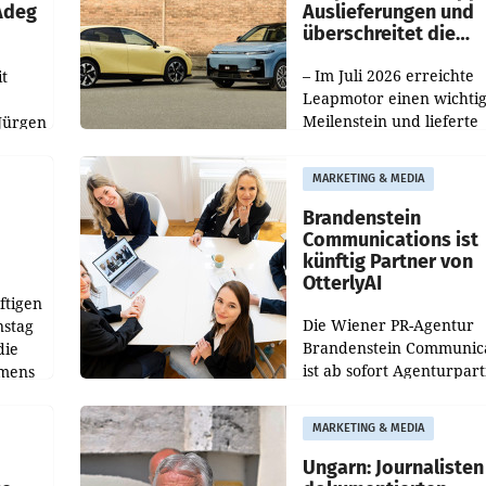
 Adeg
Auslieferungen und
überschreitet die
100.000er-Marke
– Im Juli 2026 erreichte
t
Leapmotor einen wichti
Meilenstein und lieferte
Jürgen
weltweit 101.267 Fahrze
ich
aus, womit sich das Erge
MARKETING & MEDIA
gegenüber Juli 2025 meh
örde
verdoppelte (+102
walt
Brandenstein
Communications ist
künftig Partner von
OtterlyAI
ftigen
Die Wiener PR-Agentur
nstag
Brandenstein Communica
die
ist ab sofort Agenturpar
emens
der KI-Monitoring- und
Optimierungsplattform
MARKETING & MEDIA
OtterlyAI. Damit baut di
Agentur ihr Leistungspor
Ungarn: Journalisten