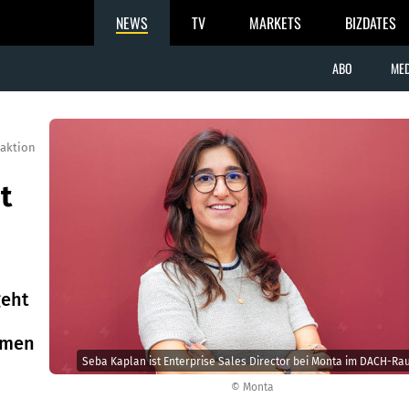
NEWS
TV
MARKETS
BIZDATES
ABO
MED
aktion
t
geht
hmen
Seba Kaplan ist Enterprise Sales Director bei Monta im DACH-Ra
© Monta