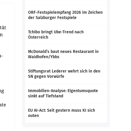
ORF-Festspielempfang 2026 im Zeichen
der Salzburger Festspiele
tät
Tchibo bringt Ube-Trend nach
en
Österreich
McDonald’s baut neues Restaurant in
a-
Waidhofen/Ybbs
Stiftungsrat Lederer wehrt sich in den
SN gegen Vorwürfe
ng
Immobilien-Analyse: Eigentumsquote
sinkt auf Tiefstand
ste
EU AI-Act: Seit gestern muss KI sich
outen