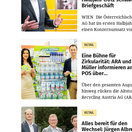
Briefgeschäft
WIEN Die Österreichisch
AG hat im ersten Halbja
einen Konzernumsatz vo
1.544,0 Mio. EUR
erwirtschaftet, was eine
RETAIL
von 3,8 Prozent gegenüb
dem Vergleichszeitraum
Eine Bühne für
Zirkularität: ARA und
Müller informieren a
POS über
Kreislauffähigkeit
Über den gesamten Augu
hinweg rücken die Altsto
Recycling Austria AG (AR
und der Handelskonzern
Müller die Initiative „Krei
RETAIL
Helden“ in allen
österreichischen Müller-F
Alles bereit für den
Wechsel: Jürgen Albr