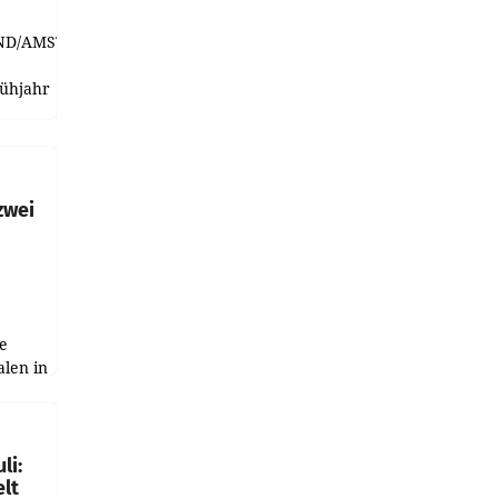
ND/AMSTERDAM.
rühjahr
h
zwei
e
alen in
ich.
gen in
li:
lt