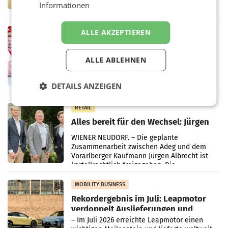
Informationen
Handelskonzern Müller die Initiative
„Kreislauf-Helden“ in allen österreichischen
Müller-Filialen
RETAIL
ALLE AKZEPTIEREN
Penny modernisiert zwei Filialen in
Ober- und Niederösterreich
ALLE ABLEHNEN
WIENER NEUDORF. – Im Rahmen einer
laufenden Modernisierungsoffensive
erneuert Penny zwei Filialen in Nieder- und
DETAILS ANZEIGEN
Oberösterreich. Die beiden Standorte liegen
in Haag sowie im rund
RETAIL
Alles bereit für den Wechsel: Jürgen
Albrecht setzt ab 1.1.2027 auf Adeg
WIENER NEUDORF. – Die geplante
Zusammenarbeit zwischen Adeg und dem
Vorarlberger Kaufmann Jürgen Albrecht ist
kartellrechtlich freigegeben: Die
Bundeswettbewerbsbehörde und der
Bundeskartellanwalt
MOBILITY BUSINESS
Rekordergebnis im Juli: Leapmotor
verdoppelt Auslieferungen und
überschreitet die 100.000er-Marke
– Im Juli 2026 erreichte Leapmotor einen