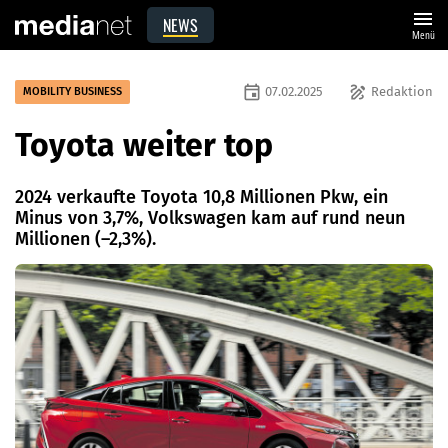
menu
NEWS
Menü
event
draw
07.02.2025
Redaktion
MOBILITY BUSINESS
Toyota weiter top
2024 verkaufte Toyota 10,8 Millionen Pkw, ein
Minus von 3,7%, Volkswagen kam auf rund neun
Millionen (–2,3%).