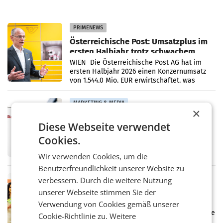
PRIMENEWS
Österreichische Post: Umsatzplus im
ersten Halbjahr trotz schwachem
Briefgeschäft
WIEN Die Österreichische Post AG hat im
ersten Halbjahr 2026 einen Konzernumsatz
von 1.544,0 Mio. EUR erwirtschaftet, was
einem Plus von 3,8 Prozent gegenüber dem
Vergleichszeitraum
MARKETING & MEDIA
×
ProSiebenSat.1 spart und macht
Diese Webseite verwendet
überraschend viel Gewinn
UNTERFÖHRING/MAILAND/AMSTERDAM. Der
Cookies.
Fernsehkonzern ProSiebenSat.1 hat im
Frühjahr dank Kostensenkungen operativ
Wir verwenden Cookies, um die
wieder Gewinn gemacht und die
Benutzerfreundlichkeit unserer Website zu
Markterwartung deutlich übertroffen.
RETAIL
verbessern. Durch die weitere Nutzung
Eine Bühne für Zirkularität: ARA und
unserer Webseite stimmen Sie der
Müller informieren am POS über
Verwendung von Cookies gemäß unserer
Kreislauffähigkeit
Über den gesamten August hinweg rücken die
Cookie-Richtlinie zu.
Weitere
Altstoff Recycling Austria AG (ARA) und der