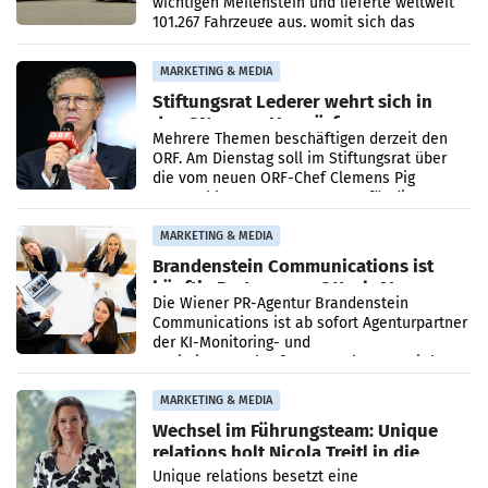
wichtigen Meilenstein und lieferte weltweit
101.267 Fahrzeuge aus, womit sich das
Ergebnis gegenüber Juli 2025 mehr als
verdoppelte (+102
MARKETING & MEDIA
Stiftungsrat Lederer wehrt sich in
den SN gegen Vorwürfe
Mehrere Themen beschäftigen derzeit den
ORF. Am Dienstag soll im Stiftungsrat über
die vom neuen ORF-Chef Clemens Pig
vorgeschlagenen Besetzungen für die
Direktionen abgestimmt werden.
MARKETING & MEDIA
Brandenstein Communications ist
künftig Partner von OtterlyAI
Die Wiener PR-Agentur Brandenstein
Communications ist ab sofort Agenturpartner
der KI-Monitoring- und
Optimierungsplattform OtterlyAI. Damit baut
die Agentur ihr Leistungsportfolio
MARKETING & MEDIA
Wechsel im Führungsteam: Unique
relations holt Nicola Treitl in die
Geschäftsleitung
Unique relations besetzt eine