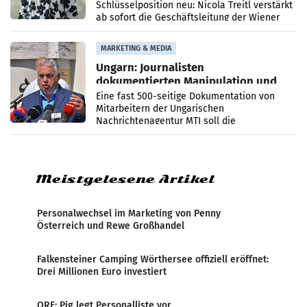
Schlüsselposition neu: Nicola Treitl verstärkt
ab sofort die Geschäftsleitung der Wiener
PR-Agentur an der Seite von Josef Kalina und
Anna Kalina-Mahr.
MARKETING & MEDIA
Ungarn: Journalisten
dokumentierten Manipulation und
Zensur
Eine fast 500-seitige Dokumentation von
Mitarbeitern der Ungarischen
Nachrichtenagentur MTI soll die
systematische Nachrichten-Manipulation und
Zensur bei der Agentur während der Zeit
Meistgelesene Artikel
Personalwechsel im Marketing von Penny
Österreich und Rewe Großhandel
Falkensteiner Camping Wörthersee offiziell eröffnet:
Drei Millionen Euro investiert
ORF: Pig legt Personalliste vor